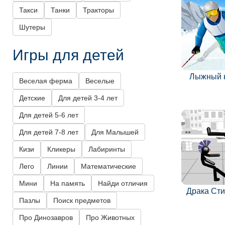
Такси
Танки
Тракторы
Шутеры
Игры для детей
Лыжный 
Веселая ферма
Веселые
Детские
Для детей 3-4 лет
Для детей 5-6 лет
Для детей 7-8 лет
Для Малышей
Кизи
Кликеры
Лабиринты
Лего
Линии
Математические
Мини
На память
Найди отличия
Драка Ст
Пазлы
Поиск предметов
Про Динозавров
Про Животных