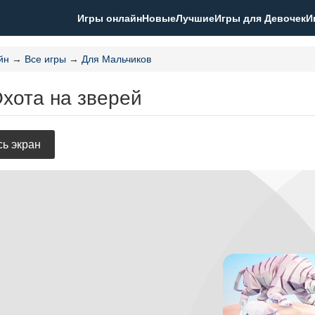
Игры онлайн
Новые
Лучшие
Игры для Девочек
И
йн
→
Все игры
→
Для Мальчиков
хота на зверей
ь экран