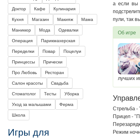
а если вы 
Доктор
Кафе
Кулинария
подстрелит
пули, так 
Кухня
Магазин
Макияж
Мама
Маникюр
Мода
Одевалки
Об игре
Операция
Парикмахерская
Переделки
Повар
Поцелуи
Принцессы
Прически
Про Любовь
Ресторан
лучших и
Салон красоты
Свадьба
Стоматолог
Тесты
Уборка
Управл
Уход за малышами
Ферма
Стрельба -
Школа
Прицел - "
Перезарядк
Игры для
Режим ночн