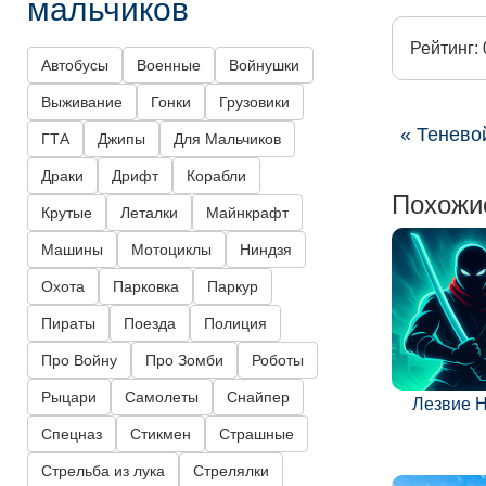
мальчиков
Рейтинг: 
Автобусы
Военные
Войнушки
Выживание
Гонки
Грузовики
« Тенево
ГТА
Джипы
Для Мальчиков
Драки
Дрифт
Корабли
Похожи
Крутые
Леталки
Майнкрафт
Машины
Мотоциклы
Ниндзя
Охота
Парковка
Паркур
Пираты
Поезда
Полиция
Про Войну
Про Зомби
Роботы
Рыцари
Самолеты
Снайпер
Лезвие 
Спецназ
Стикмен
Страшные
Стрельба из лука
Стрелялки