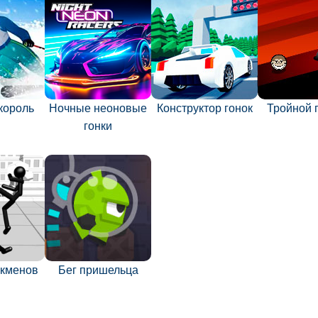
король
Ночные неоновые
Конструктор гонок
Тройной 
гонки
икменов
Бег пришельца