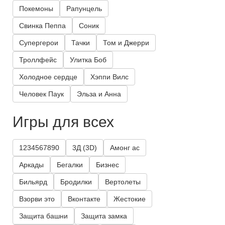
Покемоны
Рапунцель
Свинка Пеппа
Соник
Супергерои
Тачки
Том и Джерри
Троллфейс
Улитка Боб
Холодное сердце
Хэппи Вилс
Человек Паук
Эльза и Анна
Игры для всех
1234567890
3Д (3D)
Амонг ас
Аркады
Бегалки
Бизнес
Бильярд
Бродилки
Вертолеты
Взорви это
Вконтакте
Жестокие
Защита башни
Защита замка