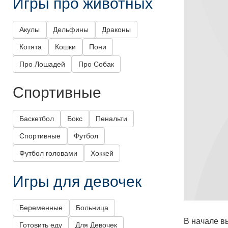
Игры про животных
Акулы
Дельфины
Драконы
Котята
Кошки
Пони
Про Лошадей
Про Собак
Спортивные
Баскетбол
Бокс
Пенальти
Спортивные
Футбол
Футбол головами
Хоккей
Игры для девочек
Беременные
Больница
В начале в
Готовить еду
Для Девочек