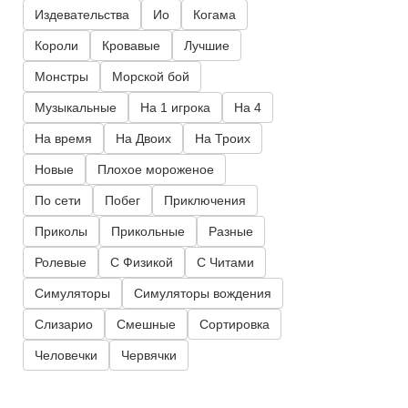
Издевательства
Ио
Когама
Короли
Кровавые
Лучшие
Монстры
Морской бой
Музыкальные
На 1 игрока
На 4
На время
На Двоих
На Троих
Новые
Плохое мороженое
По сети
Побег
Приключения
Приколы
Прикольные
Разные
Ролевые
С Физикой
С Читами
Симуляторы
Симуляторы вождения
Слизарио
Смешные
Сортировка
Человечки
Червячки