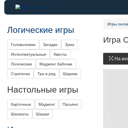
Игры онла
Логические игры
Игра О
Головоломки
Загадки
Зума
Интеллектуальные
Квесты
На вес
Логические
Маджонг бабочки
Стратегии
Три в ряд
Шарики
Настольные игры
Карточные
Маджонг
Пасьянс
Шахматы
Шашки