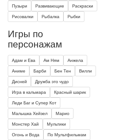
Пузыри
Развивающие
Раскраски
Рисовалки
Рыбалка
Рыбки
Игры по
персонажам
Адам и Ева
Ам Ням
Анжела
Аниме
Барби
Бен Тен
Вилли
Дисней
Дружба это чудо
Игра в кальмара
Красный шарик
Леди Баг и Супер Кот
Малышка Хейзел
Марио
Монстер Хай
Мультики
Огонь и Вода
По Мультфильмам