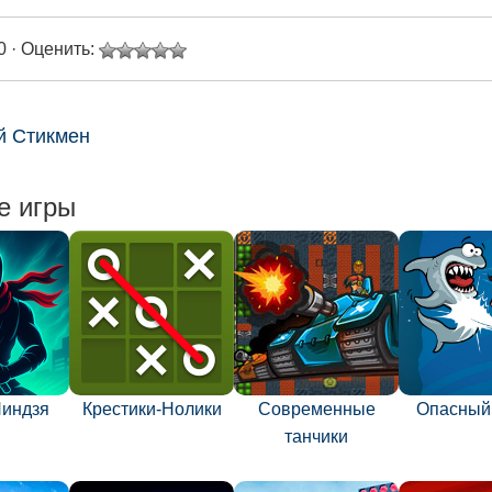
0 · Оценить:
й Стикмен
е игры
Ниндзя
Крестики-Нолики
Современные
Опасный
танчики