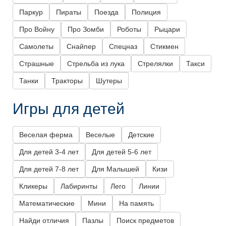
Паркур
Пираты
Поезда
Полиция
Про Войну
Про Зомби
Роботы
Рыцари
Самолеты
Снайпер
Спецназ
Стикмен
Страшные
Стрельба из лука
Стрелялки
Такси
Танки
Тракторы
Шутеры
Игры для детей
Веселая ферма
Веселые
Детские
Для детей 3-4 лет
Для детей 5-6 лет
Для детей 7-8 лет
Для Малышей
Кизи
Кликеры
Лабиринты
Лего
Линии
Математические
Мини
На память
Найди отличия
Пазлы
Поиск предметов