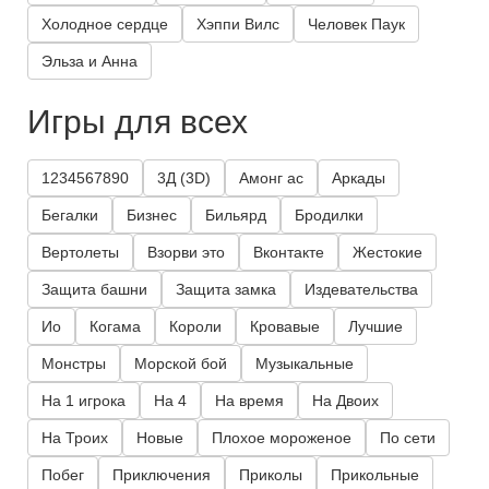
Холодное сердце
Хэппи Вилс
Человек Паук
Эльза и Анна
Игры для всех
1234567890
3Д (3D)
Амонг ас
Аркады
Бегалки
Бизнес
Бильярд
Бродилки
Вертолеты
Взорви это
Вконтакте
Жестокие
Защита башни
Защита замка
Издевательства
Ио
Когама
Короли
Кровавые
Лучшие
Монстры
Морской бой
Музыкальные
На 1 игрока
На 4
На время
На Двоих
На Троих
Новые
Плохое мороженое
По сети
Побег
Приключения
Приколы
Прикольные