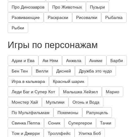
Про Динозавров
Про Животных
Пузыри
Развивающие
Раскраски
Рисовалки
Рыбалка
Рыбки
Игры по персонажам
Адам и Ева
Ам Ням
Анжела
Аниме
Барби
Бен Тен
Вилли
Дисней
Дружба это чудо
Игра в кальмара
Красный шарик
Леди Баг и Супер Кот
Малышка Хейзел
Марио
Монстер Хай
Мультики
Огонь и Вода
По Мультфильмам
Покемоны
Рапунцель
Свинка Пеппа
Соник
Супергерои
Тачки
Том и Джерри
Троллфейс
Улитка Боб