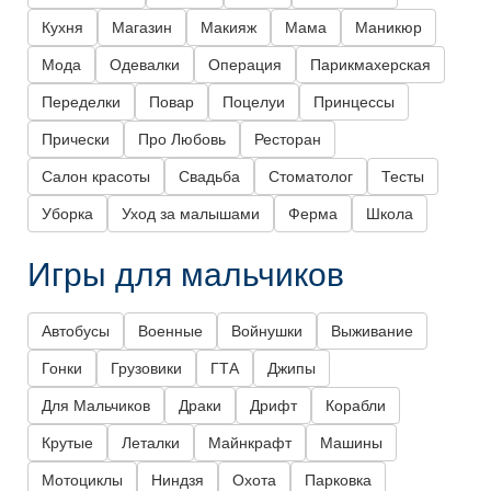
Кухня
Магазин
Макияж
Мама
Маникюр
Мода
Одевалки
Операция
Парикмахерская
Переделки
Повар
Поцелуи
Принцессы
Прически
Про Любовь
Ресторан
Салон красоты
Свадьба
Стоматолог
Тесты
Уборка
Уход за малышами
Ферма
Школа
Игры для мальчиков
Автобусы
Военные
Войнушки
Выживание
Гонки
Грузовики
ГТА
Джипы
Для Мальчиков
Драки
Дрифт
Корабли
Крутые
Леталки
Майнкрафт
Машины
Мотоциклы
Ниндзя
Охота
Парковка