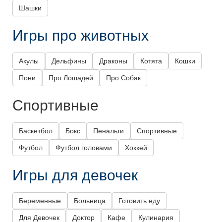
Шашки
Игры про животных
Акулы
Дельфины
Драконы
Котята
Кошки
Пони
Про Лошадей
Про Собак
Спортивные
Баскетбол
Бокс
Пенальти
Спортивные
Футбол
Футбол головами
Хоккей
Игры для девочек
Беременные
Больница
Готовить еду
Для Девочек
Доктор
Кафе
Кулинария