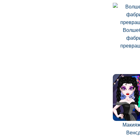
Волше
фабр
превра
Макияж
Венс