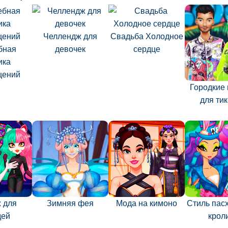
Челлендж для
Свадьба Холодное
бная
девочек
сердце
ика
щений
Городкие
для тик
 для
Зимняя фея
Мода на кимоно
Стиль пас
дей
крол