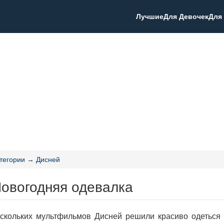
Лучшие
Для Девочек
Для
тегории
→
Дисней
Новогодняя одевалка
ескольких мультфильмов Дисней решили красиво одеться