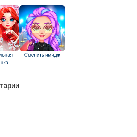
льная
Сменить имидж
инка
тарии