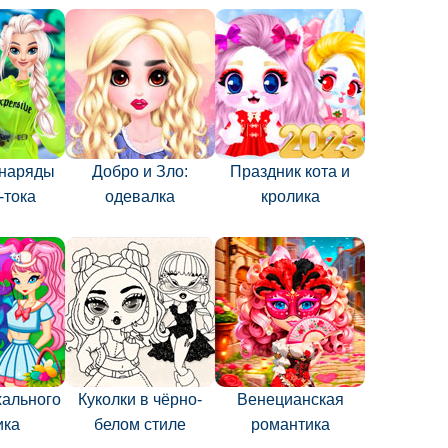
 наряды
Добро и Зло:
Праздник кота и
-тока
одевалка
кролика
хального
Куколки в чёрно-
Венецианская
ика
белом стиле
романтика