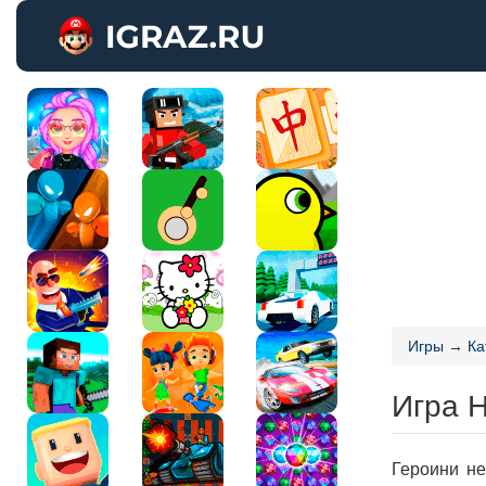
Игры
→
Ка
Игра 
Героини н