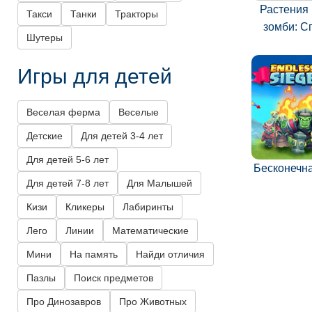
Растения
Такси
Танки
Тракторы
зомби: С
Шутеры
Игры для детей
Веселая ферма
Веселые
Детские
Для детей 3-4 лет
Для детей 5-6 лет
Бесконечн
Для детей 7-8 лет
Для Малышей
Кизи
Кликеры
Лабиринты
Лего
Линии
Математические
Мини
На память
Найди отличия
Пазлы
Поиск предметов
Про Динозавров
Про Животных