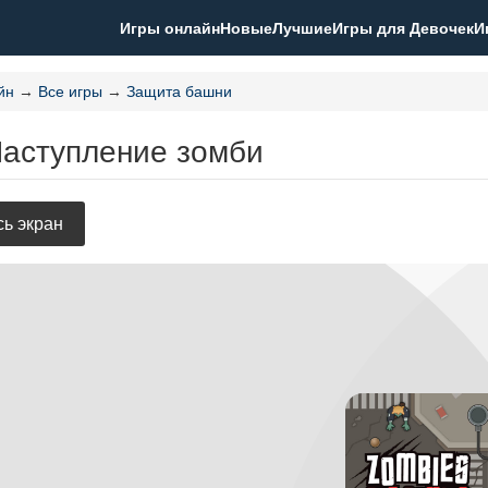
Игры онлайн
Новые
Лучшие
Игры для Девочек
И
йн
→
Все игры
→
Защита башни
Наступление зомби
ь экран