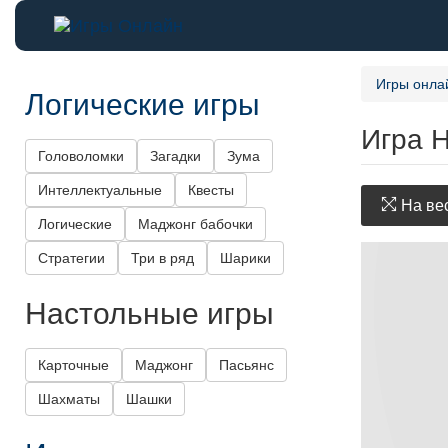
Игры онла
Логические игры
Игра 
Головоломки
Загадки
Зума
Интеллектуальные
Квесты
На вес
Логические
Маджонг бабочки
Стратегии
Три в ряд
Шарики
Настольные игры
Карточные
Маджонг
Пасьянс
Шахматы
Шашки