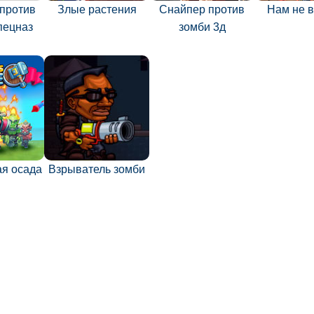
 против
Злые растения
Снайпер против
Нам не 
пецназ
зомби 3д
ая осада
Взрыватель зомби