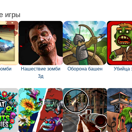
е игры
зомби
Нашествие зомби
Оборона башен
Убийца 
3д