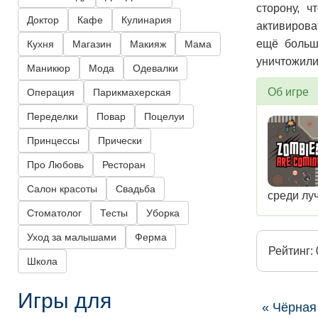
сторону, 
Доктор
Кафе
Кулинария
активирова
ещё больш
Кухня
Магазин
Макияж
Мама
уничтожили 
Маникюр
Мода
Одевалки
Об игре
Операция
Парикмахерская
Переделки
Повар
Поцелуи
Принцессы
Прически
Про Любовь
Ресторан
Салон красоты
Свадьба
среди лу
Стоматолог
Тесты
Уборка
Уход за малышами
Ферма
Рейтинг: 
Школа
Игры для
« Чёрная