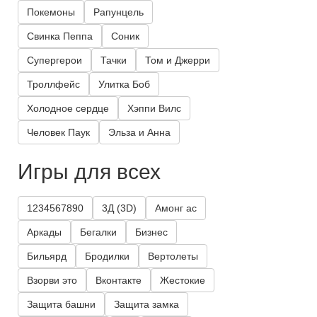
Покемоны
Рапунцель
Свинка Пеппа
Соник
Супергерои
Тачки
Том и Джерри
Троллфейс
Улитка Боб
Холодное сердце
Хэппи Вилс
Человек Паук
Эльза и Анна
Игры для всех
1234567890
3Д (3D)
Амонг ас
Аркады
Бегалки
Бизнес
Бильярд
Бродилки
Вертолеты
Взорви это
Вконтакте
Жестокие
Защита башни
Защита замка