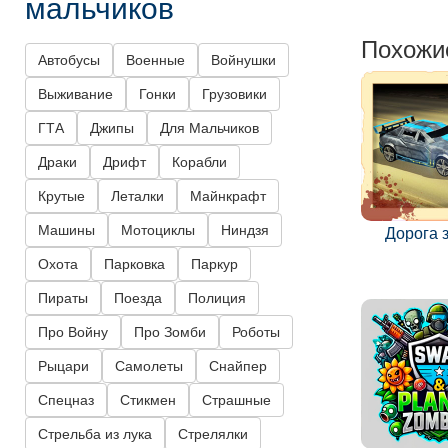
мальчиков
Похожи
Автобусы
Военные
Войнушки
Выживание
Гонки
Грузовики
ГТА
Джипы
Для Мальчиков
Драки
Дрифт
Корабли
Крутые
Леталки
Майнкрафт
Машины
Мотоциклы
Ниндзя
Дорога 
Охота
Парковка
Паркур
Пираты
Поезда
Полиция
Про Войну
Про Зомби
Роботы
Рыцари
Самолеты
Снайпер
Спецназ
Стикмен
Страшные
Стрельба из лука
Стрелялки