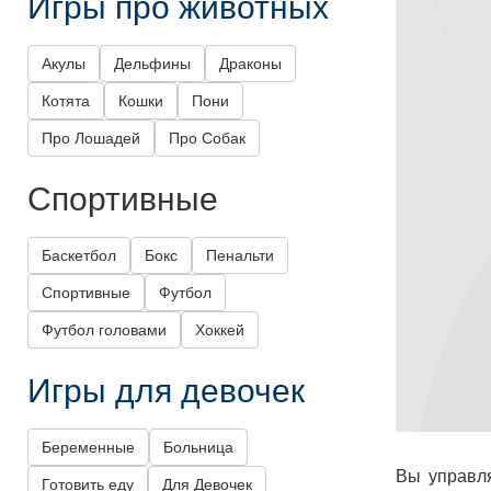
Игры про животных
Акулы
Дельфины
Драконы
Котята
Кошки
Пони
Про Лошадей
Про Собак
Спортивные
Баскетбол
Бокс
Пенальти
Спортивные
Футбол
Футбол головами
Хоккей
Игры для девочек
Беременные
Больница
Вы управля
Готовить еду
Для Девочек