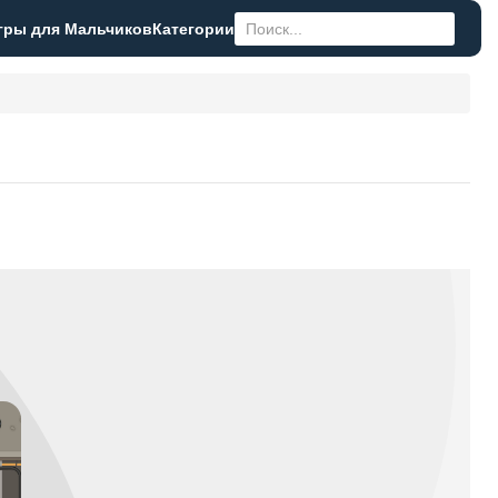
гры для Мальчиков
Категории