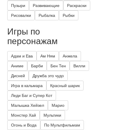
Пузыри
Развивающие
Раскраски
Рисовалки
Рыбалка
Рыбки
Игры по
персонажам
Адам и Ева
Ам Ням
Анжела
Аниме
Барби
Бен Тен
Вилли
Дисней
Дружба это чудо
Игра в кальмара
Красный шарик
Леди Баг и Супер Кот
Малышка Хейзел
Марио
Монстер Хай
Мультики
Огонь и Вода
По Мультфильмам