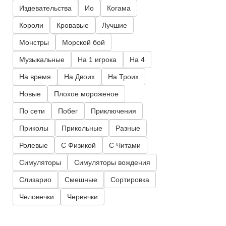
Издевательства
Ио
Когама
Короли
Кровавые
Лучшие
Монстры
Морской бой
Музыкальные
На 1 игрока
На 4
На время
На Двоих
На Троих
Новые
Плохое мороженое
По сети
Побег
Приключения
Приколы
Прикольные
Разные
Ролевые
С Физикой
С Читами
Симуляторы
Симуляторы вождения
Слизарио
Смешные
Сортировка
Человечки
Червячки