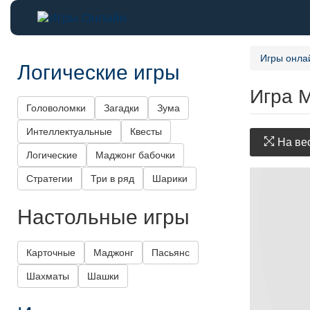
Игры онла
Логические игры
Игра 
Головоломки
Загадки
Зума
Интеллектуальные
Квесты
На вес
Логические
Маджонг бабочки
Стратегии
Три в ряд
Шарики
Настольные игры
Карточные
Маджонг
Пасьянс
Шахматы
Шашки