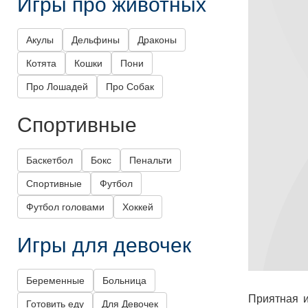
Игры про животных
Акулы
Дельфины
Драконы
Котята
Кошки
Пони
Про Лошадей
Про Собак
Спортивные
Баскетбол
Бокс
Пенальти
Спортивные
Футбол
Футбол головами
Хоккей
Игры для девочек
Беременные
Больница
Приятная и
Готовить еду
Для Девочек