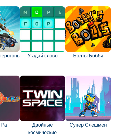
перогонь
Угадай слово
Болты Бобби
 Ра
Двойные
Супер Слешмен
космические