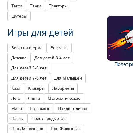
Такси
Танки
Тракторы
Шутеры
Игры для детей
Веселая ферма
Веселые
Детские
Для детей 3-4 лет
Полёт р
Для детей 5-6 лет
Для детей 7-8 лет
Для Малышей
Кизи
Кликеры
Лабиринты
Лего
Линии
Математические
Мини
На память
Найди отличия
Пазлы
Поиск предметов
Про Динозавров
Про Животных