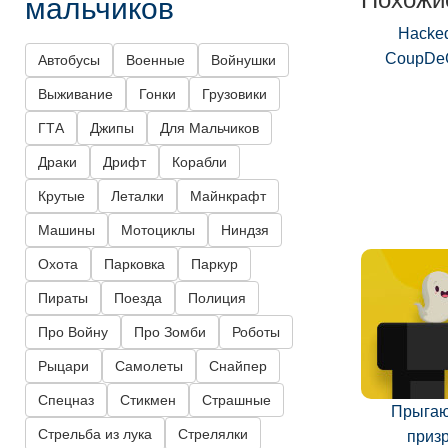
мальчиков
Hacke
CoupDe
Автобусы
Военные
Войнушки
Выживание
Гонки
Грузовики
ГТА
Джипы
Для Мальчиков
Драки
Дрифт
Корабли
Крутые
Леталки
Майнкрафт
Машины
Мотоциклы
Ниндзя
Охота
Парковка
Паркур
Пираты
Поезда
Полиция
Про Войну
Про Зомби
Роботы
Рыцари
Самолеты
Снайпер
Спецназ
Стикмен
Страшные
Прыга
Стрельба из лука
Стрелялки
приз