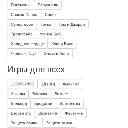
Покемоны
Рапунцель
Свинка Пеппа
Соник
Супергерои
Тачки
Том и Джерри
Троллфейс
Улитка Боб
Холодное сердце
Хэппи Вилс
Человек Паук
Эльза и Анна
Игры для всех
1234567890
3Д (3D)
Амонг ас
Аркады
Бегалки
Бизнес
Бильярд
Бродилки
Вертолеты
Взорви это
Вконтакте
Жестокие
Защита башни
Защита замка