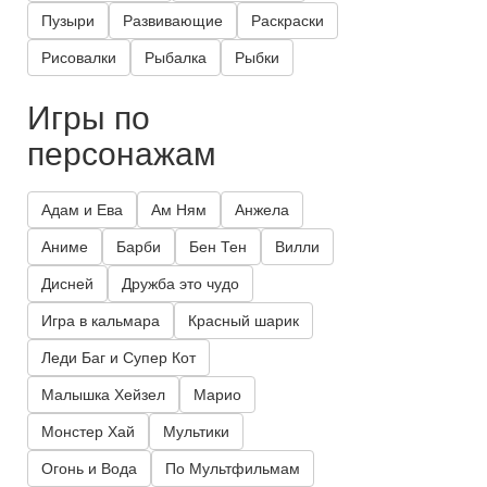
Пузыри
Развивающие
Раскраски
Рисовалки
Рыбалка
Рыбки
Игры по
персонажам
Адам и Ева
Ам Ням
Анжела
Аниме
Барби
Бен Тен
Вилли
Дисней
Дружба это чудо
Игра в кальмара
Красный шарик
Леди Баг и Супер Кот
Малышка Хейзел
Марио
Монстер Хай
Мультики
Огонь и Вода
По Мультфильмам