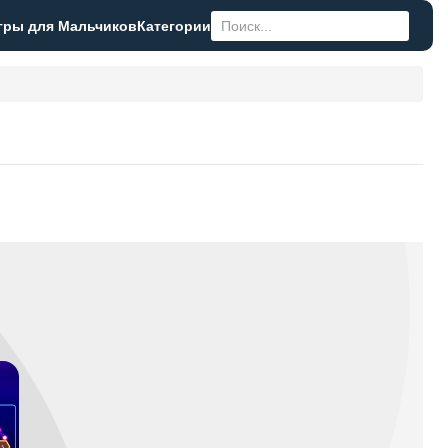
гры для Мальчиков
Категории