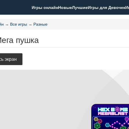
Игры онлайн
Новые
Лучшие
Игры для Девочек
И
йн
→
Все игры
→
Разные
Мега пушка
ь экран