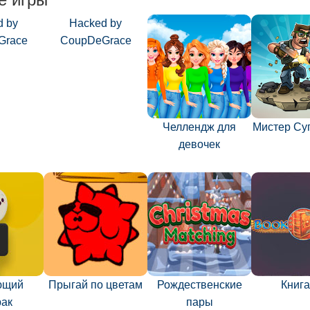
d by
Hacked by
Grace
CoupDeGrace
Челлендж для
Мистер Су
девочек
ющий
Прыгай по цветам
Рождественские
Книга
рак
пары