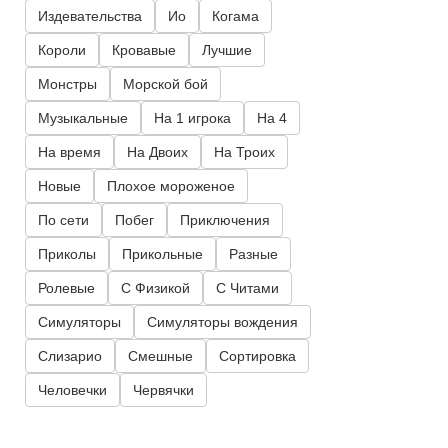
Издевательства
Ио
Когама
Короли
Кровавые
Лучшие
Монстры
Морской бой
Музыкальные
На 1 игрока
На 4
На время
На Двоих
На Троих
Новые
Плохое мороженое
По сети
Побег
Приключения
Приколы
Прикольные
Разные
Ролевые
С Физикой
С Читами
Симуляторы
Симуляторы вождения
Слизарио
Смешные
Сортировка
Человечки
Червячки