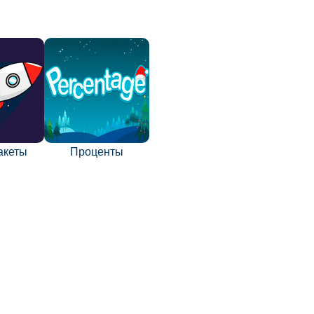
акеты
Проценты