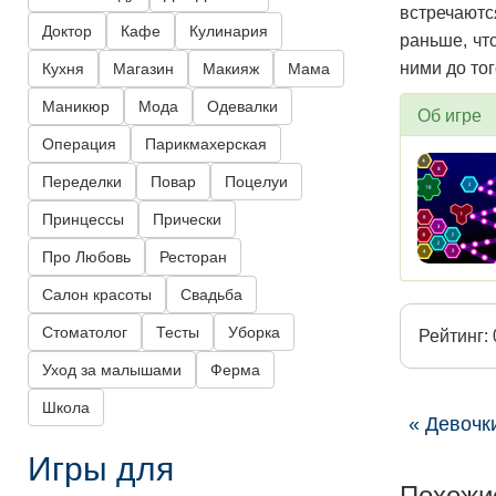
встречаютс
Доктор
Кафе
Кулинария
раньше, чт
ними до тог
Кухня
Магазин
Макияж
Мама
Маникюр
Мода
Одевалки
Об игре
Операция
Парикмахерская
Переделки
Повар
Поцелуи
Принцессы
Прически
Про Любовь
Ресторан
Салон красоты
Свадьба
Стоматолог
Тесты
Уборка
Рейтинг: 
Уход за малышами
Ферма
Школа
« Девочк
Игры для
Похожи