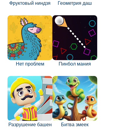
Фруктовый ниндзя
Геометрия даш
Нет проблем
Пинбол мания
Разрушение башен
Битва змеек