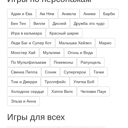
Адам и Ева
Ам Ням
Анжела
Аниме
Барби
Бен Тен
Вилли
Дисней
Дружба это чудо
Игра в кальмара
Красный шарик
Леди Баг и Супер Кот
Малышка Хейзел
Марио
Монстер Хай
Мультики
Огонь и Вода
По Мультфильмам
Покемоны
Рапунцель
Свинка Пеппа
Соник
Супергерои
Тачки
Том и Джерри
Троллфейс
Улитка Боб
Холодное сердце
Хэппи Вилс
Человек Паук
Эльза и Анна
Игры для всех