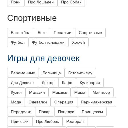
Пони
Про Лошадей
Про Собак
Спортивные
Баскетбол
Бокс
Пенальти
Спортивные
Футбол
Футбол головами
Хоккей
Игры для девочек
Беременные
Больница
Готовить еду
Для Девочек
Доктор
Кафе
Кулинария
Кухня
Магазин
Макияж
Мама
Маникюр
Мода
Одевалки
Операция
Парикмахерская
Переделки
Повар
Поцелуи
Принцессы
Прически
Про Любовь
Ресторан