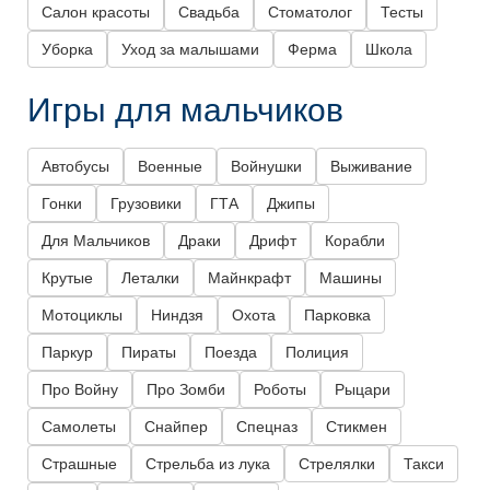
Салон красоты
Свадьба
Стоматолог
Тесты
Уборка
Уход за малышами
Ферма
Школа
Игры для мальчиков
Автобусы
Военные
Войнушки
Выживание
Гонки
Грузовики
ГТА
Джипы
Для Мальчиков
Драки
Дрифт
Корабли
Крутые
Леталки
Майнкрафт
Машины
Мотоциклы
Ниндзя
Охота
Парковка
Паркур
Пираты
Поезда
Полиция
Про Войну
Про Зомби
Роботы
Рыцари
Самолеты
Снайпер
Спецназ
Стикмен
Страшные
Стрельба из лука
Стрелялки
Такси