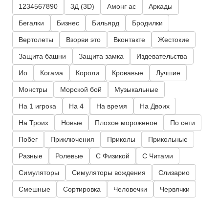
1234567890
3Д (3D)
Амонг ас
Аркады
Бегалки
Бизнес
Бильярд
Бродилки
Вертолеты
Взорви это
Вконтакте
Жестокие
Защита башни
Защита замка
Издевательства
Ио
Когама
Короли
Кровавые
Лучшие
Монстры
Морской бой
Музыкальные
На 1 игрока
На 4
На время
На Двоих
На Троих
Новые
Плохое мороженое
По сети
Побег
Приключения
Приколы
Прикольные
Разные
Ролевые
С Физикой
С Читами
Симуляторы
Симуляторы вождения
Слизарио
Смешные
Сортировка
Человечки
Червячки