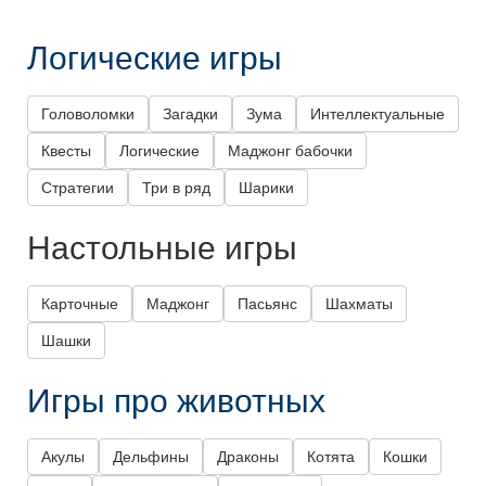
Логические игры
Головоломки
Загадки
Зума
Интеллектуальные
Квесты
Логические
Маджонг бабочки
Стратегии
Три в ряд
Шарики
Настольные игры
Карточные
Маджонг
Пасьянс
Шахматы
Шашки
Игры про животных
Акулы
Дельфины
Драконы
Котята
Кошки