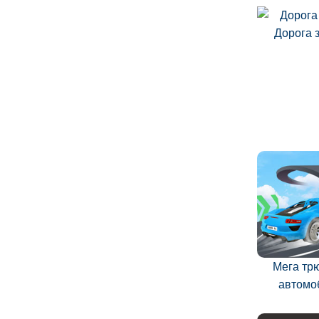
Дорога 
Мега тр
автомо