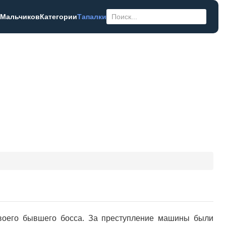
 Мальчиков
Категории
Тапалки
своего бывшего босса. За преступление машины были