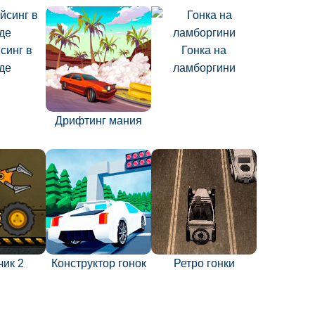
синг в
Гонка на
де
ламборгини
Дрифтинг мания
чик 2
Конструктор гонок
Ретро гонки