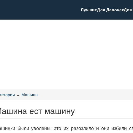
Лучшие
Для Девочек
Для
тегории
→
Машины
Машина ест машину
ашинки были уволены, это их разозлило и они избили 