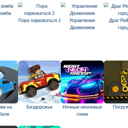
зомби
Пора парковаться 2
Управление
Драг Рей
Движением
горо
юки на
Бездорожье
Ночные неоновые
Погруз
биле
гонки