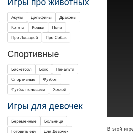
Игры про животных
Акулы
Дельфины
Драконы
Котята
Кошки
Пони
Про Лошадей
Про Собак
Спортивные
Баскетбол
Бокс
Пенальти
Спортивные
Футбол
Футбол головами
Хоккей
Игры для девочек
Беременные
Больница
В этой игр
Готовить еду
Для Девочек