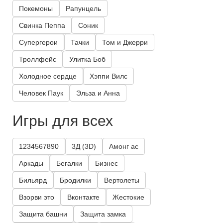
Покемоны
Рапунцель
Свинка Пеппа
Соник
Супергерои
Тачки
Том и Джерри
Троллфейс
Улитка Боб
Холодное сердце
Хэппи Вилс
Человек Паук
Эльза и Анна
Игры для всех
1234567890
3Д (3D)
Амонг ас
Аркады
Бегалки
Бизнес
Бильярд
Бродилки
Вертолеты
Взорви это
Вконтакте
Жестокие
Защита башни
Защита замка