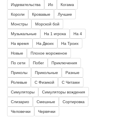
Издевательства
Ио
Когама
Короли
Кровавые
Лучшие
Монстры
Морской бой
Музыкальные
На 1 игрока
На 4
На время
На Двоих
На Троих
Новые
Плохое мороженое
По сети
Побег
Приключения
Приколы
Прикольные
Разные
Ролевые
С Физикой
С Читами
Симуляторы
Симуляторы вождения
Слизарио
Смешные
Сортировка
Человечки
Червячки