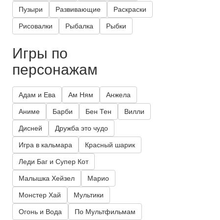
Пузыри
Развивающие
Раскраски
Рисовалки
Рыбалка
Рыбки
Игры по
персонажам
Адам и Ева
Ам Ням
Анжела
Аниме
Барби
Бен Тен
Вилли
Дисней
Дружба это чудо
Игра в кальмара
Красный шарик
Леди Баг и Супер Кот
Малышка Хейзел
Марио
Монстер Хай
Мультики
Огонь и Вода
По Мультфильмам