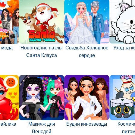
 мода
Новогодние пазлы
Свадьба Холодное
Уход за 
Санта Клауса
сердце
майлика
Макияж для
Будни кинозвезды
Космич
Венсдей
пито