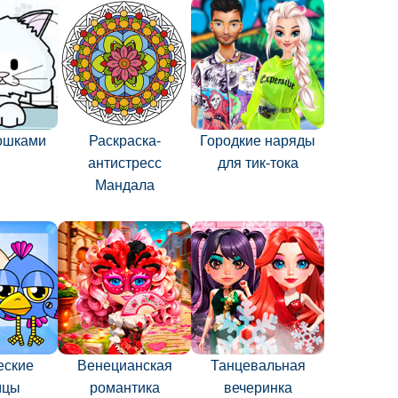
кошками
Раскраска-
Городкие наряды
антистресс
для тик-тока
Мандала
еские
Венецианская
Танцевальная
мцы
романтика
вечеринка