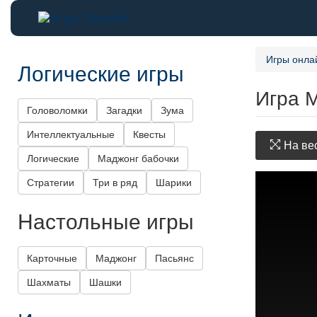
Игры онла
Логические игры
Игра 
Головоломки
Загадки
Зума
Интеллектуальные
Квесты
На вес
Логические
Маджонг бабочки
Стратегии
Три в ряд
Шарики
Настольные игры
Карточные
Маджонг
Пасьянс
Шахматы
Шашки