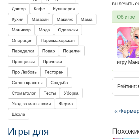
вылечить ее
Доктор
Кафе
Кулинария
Об игре
Кухня
Магазин
Макияж
Мама
Маникюр
Мода
Одевалки
Операция
Парикмахерская
Переделки
Повар
Поцелуи
Принцессы
Прически
игру Ман
Про Любовь
Ресторан
Салон красоты
Свадьба
Рейтинг: 
Стоматолог
Тесты
Уборка
Уход за малышами
Ферма
« Фермер
Школа
Игры для
Похожи