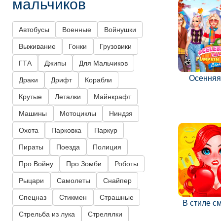
мальчиков
Автобусы
Военные
Войнушки
Выживание
Гонки
Грузовики
ГТА
Джипы
Для Мальчиков
Осенняя
Драки
Дрифт
Корабли
Крутые
Леталки
Майнкрафт
Машины
Мотоциклы
Ниндзя
Охота
Парковка
Паркур
Пираты
Поезда
Полиция
Про Войну
Про Зомби
Роботы
Рыцари
Самолеты
Снайпер
Спецназ
Стикмен
Страшные
В стиле с
Стрельба из лука
Стрелялки