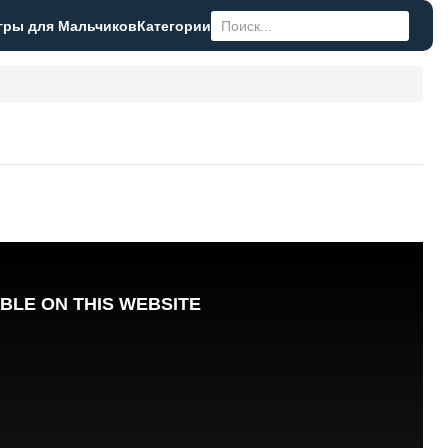
гры для Мальчиков
Категории