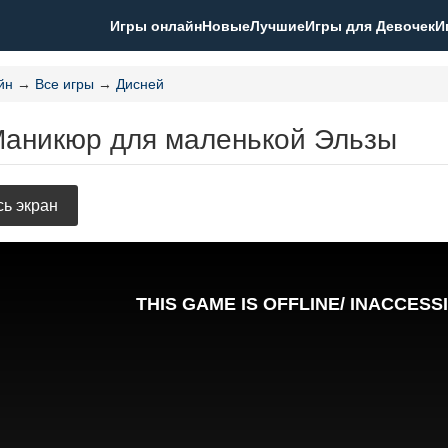
Игры онлайн
Новые
Лучшие
Игры для Девочек
И
йн
→
Все игры
→
Дисней
Маникюр для маленькой Эльзы
ь экран