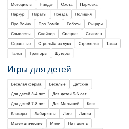
Мотоциклы
Ниндзя
Охота
Парковка
Паркур
Пираты
Поезда
Полиция
Про Войну
Про Зомби
Роботы
Рыцари
Самолеты
Снайпер
Спецназ
Стикмен
Страшные
Стрельба из лука
Стрелялки
Такси
Танки
Тракторы
Шутеры
Игры для детей
Веселая ферма
Веселые
Детские
Для детей 3-4 лет
Для детей 5-6 лет
Для детей 7-8 лет
Для Малышей
Кизи
Кликеры
Лабиринты
Лего
Линии
Математические
Мини
На память