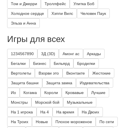
Том и Джерри
Троллфейс
Улитка Боб
Холодное сердце
Хэппи Вилс
Человек Паук
Эльза и Анна
Игры для всех
1234567890
3Д (3D)
Амонг ас
Аркады
Бегалки
Бизнес
Бильярд
Бродилки
Вертолеты
Взорви это
Вконтакте
Жестокие
Защита башни
Защита замка
Издевательства
Ио
Когама
Короли
Кровавые
Лучшие
Монстры
Морской бой
Музыкальные
На 1 игрока
На 4
На время
На Двоих
На Троих
Новые
Плохое мороженое
По сети