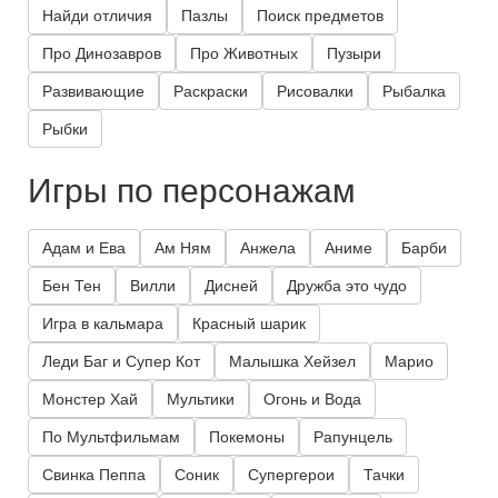
Найди отличия
Пазлы
Поиск предметов
Про Динозавров
Про Животных
Пузыри
Развивающие
Раскраски
Рисовалки
Рыбалка
Рыбки
Игры по персонажам
Адам и Ева
Ам Ням
Анжела
Аниме
Барби
Бен Тен
Вилли
Дисней
Дружба это чудо
Игра в кальмара
Красный шарик
Леди Баг и Супер Кот
Малышка Хейзел
Марио
Монстер Хай
Мультики
Огонь и Вода
По Мультфильмам
Покемоны
Рапунцель
Свинка Пеппа
Соник
Супергерои
Тачки