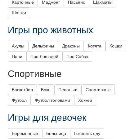
Карточные
Маджонг
Пасьянс
Шахматы
Шашки
Игры про животных
Акулы
Дельфины
Драконы
Котята
Кошки
Пони
Про Лошадей
Про Собак
Спортивные
Баскетбол
Бокс
Пенальти
Спортивные
Футбол
Футбол головами
Хоккей
Игры для девочек
Беременные
Больница
Готовить еду