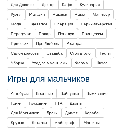
Для Девочек
Доктор
Кафе
Кулинария
Кухня
Магазин
Макияж
Мама
Маникюр
Мода
Одевалки
Операция
Парикмахерская
Переделки
Повар
Поцелуи
Принцессы
Прически
Про Любовь
Ресторан
Салон красоты
Свадьба
Стоматолог
Тесты
Уборка
Уход за малышами
Ферма
Школа
Игры для мальчиков
Автобусы
Военные
Войнушки
Выживание
Гонки
Грузовики
ГТА
Джипы
Для Мальчиков
Драки
Дрифт
Корабли
Крутые
Леталки
Майнкрафт
Машины