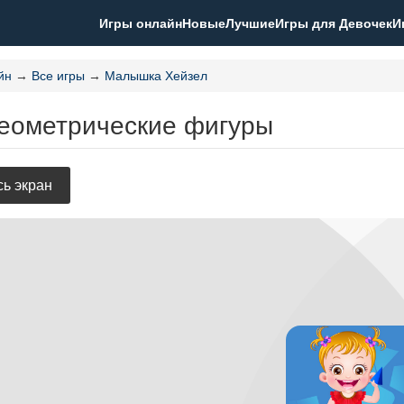
Игры онлайн
Новые
Лучшие
Игры для Девочек
И
йн
→
Все игры
→
Малышка Хейзел
Геометрические фигуры
ь экран