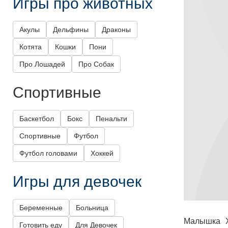
Игры про животных
Акулы
Дельфины
Драконы
Котята
Кошки
Пони
Про Лошадей
Про Собак
Спортивные
Баскетбол
Бокс
Пенальти
Спортивные
Футбол
Футбол головами
Хоккей
Игры для девочек
Беременные
Больница
Малышка Х
Готовить еду
Для Девочек