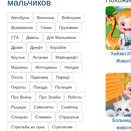
мальчиков
Автобусы
Военные
Войнушки
Выживание
Гонки
Грузовики
ГТА
Джипы
Для Мальчиков
Драки
Дрифт
Корабли
Хейзел И
Крутые
Леталки
Майнкрафт
Живот
Машины
Мотоциклы
Ниндзя
Охота
Парковка
Паркур
Пираты
Поезда
Полиция
Про Войну
Про Зомби
Роботы
Рыцари
Самолеты
Снайпер
Спецназ
Стикмен
Страшные
Больниц
Стрельба из лука
Стрелялки
живот