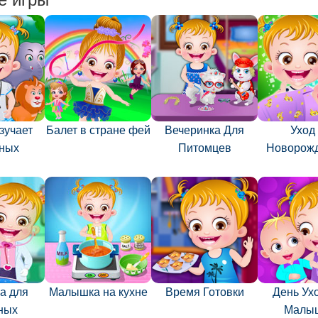
зучает
Балет в стране фей
Вечеринка Для
Уход
ных
Питомцев
Новорож
а для
Малышка на кухне
Время Готовки
День Ух
ных
Малы