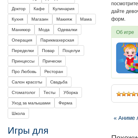
посмотрите,
Доктор
Кафе
Кулинария
дайте дево
форм.
Кухня
Магазин
Макияж
Мама
Маникюр
Мода
Одевалки
Об игре
Операция
Парикмахерская
Переделки
Повар
Поцелуи
Принцессы
Прически
Про Любовь
Ресторан
Салон красоты
Свадьба
Стоматолог
Тесты
Уборка
Уход за малышами
Ферма
Школа
« Аниме 
Игры для
Похожи