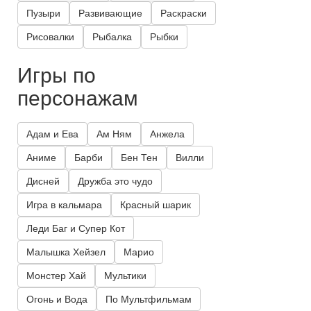
Пузыри
Развивающие
Раскраски
Рисовалки
Рыбалка
Рыбки
Игры по
персонажам
Адам и Ева
Ам Ням
Анжела
Аниме
Барби
Бен Тен
Вилли
Дисней
Дружба это чудо
Игра в кальмара
Красный шарик
Леди Баг и Супер Кот
Малышка Хейзел
Марио
Монстер Хай
Мультики
Огонь и Вода
По Мультфильмам