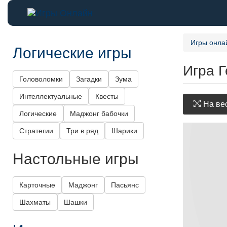
Игры онла
Логические игры
Игра 
Головоломки
Загадки
Зума
Интеллектуальные
Квесты
На вес
Логические
Маджонг бабочки
Стратегии
Три в ряд
Шарики
Настольные игры
Карточные
Маджонг
Пасьянс
Шахматы
Шашки