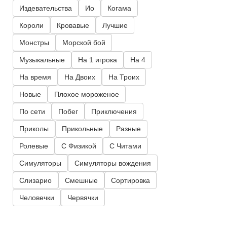
Издевательства
Ио
Когама
Короли
Кровавые
Лучшие
Монстры
Морской бой
Музыкальные
На 1 игрока
На 4
На время
На Двоих
На Троих
Новые
Плохое мороженое
По сети
Побег
Приключения
Приколы
Прикольные
Разные
Ролевые
С Физикой
С Читами
Симуляторы
Симуляторы вождения
Слизарио
Смешные
Сортировка
Человечки
Червячки