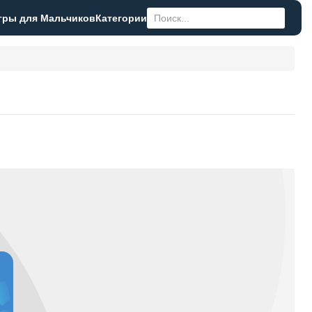
гры для Мальчиков
Категории