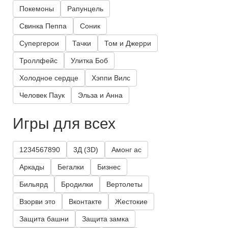
Покемоны
Рапунцель
Свинка Пеппа
Соник
Супергерои
Тачки
Том и Джерри
Троллфейс
Улитка Боб
Холодное сердце
Хэппи Вилс
Человек Паук
Эльза и Анна
Игры для всех
1234567890
3Д (3D)
Амонг ас
Аркады
Бегалки
Бизнес
Бильярд
Бродилки
Вертолеты
Взорви это
Вконтакте
Жестокие
Защита башни
Защита замка