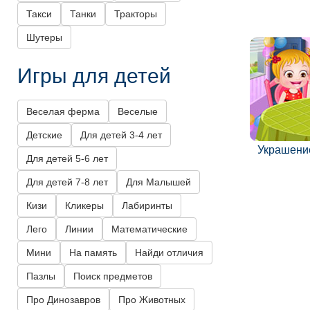
Такси
Танки
Тракторы
Шутеры
Игры для детей
Веселая ферма
Веселые
Детские
Для детей 3-4 лет
Украшени
Для детей 5-6 лет
Для детей 7-8 лет
Для Малышей
Кизи
Кликеры
Лабиринты
Лего
Линии
Математические
Мини
На память
Найди отличия
Пазлы
Поиск предметов
Про Динозавров
Про Животных