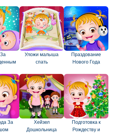
 За
Уложи малыша
Праздование
денным
спать
Нового Года
ода За
Хейзел
Подготовка к
шом
Дошкольница
Рождеству и