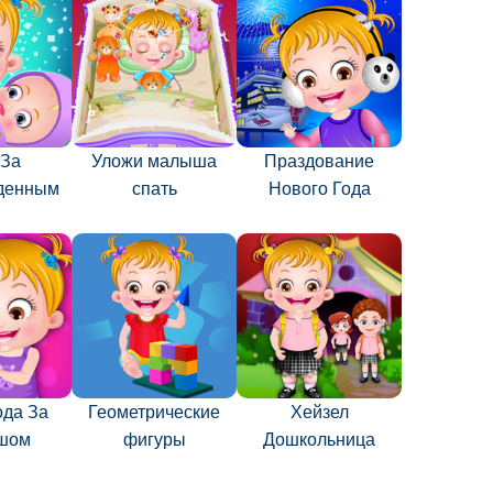
 За
Уложи малыша
Праздование
денным
спать
Нового Года
ода За
Геометрические
Хейзел
шом
фигуры
Дошкольница