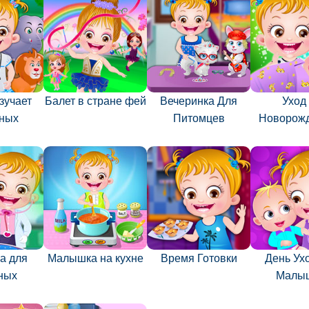
зучает
Балет в стране фей
Вечеринка Для
Уход
ных
Питомцев
Новорож
а для
Малышка на кухне
Время Готовки
День Ух
ных
Малы