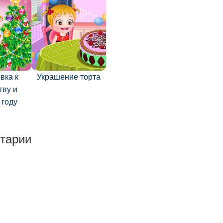
вка к
Украшение торта
тву и
 году
тарии