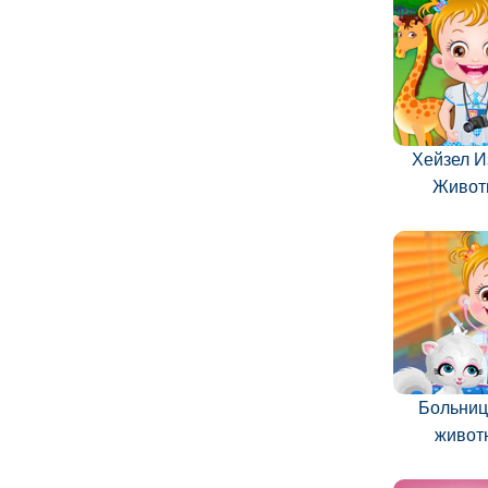
Хейзел И
Живот
Больниц
живот