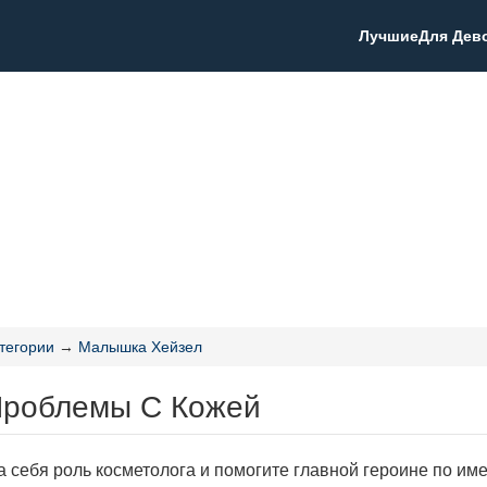
Лучшие
Для Дев
тегории
→
Малышка Хейзел
Проблемы С Кожей
а себя роль косметолога и помогите главной героине по име