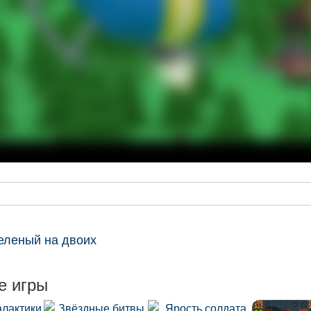
еленый на двоих
е игры