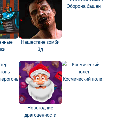
Оборона башен
енные
Нашествие зомби
ики
3д
перогонь
Космический полет
Новогодние
драгоценности