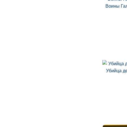
Воины Га
Убийца д