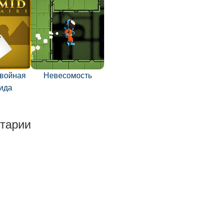
двойная
Невесомость
ида
тарии