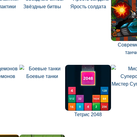
лактики
Звёздные битвы
Ярость солдата
Соврем
танч
емонов
Боевые танки
Мистер Су
Тетрис 2048