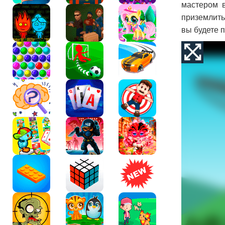
мастером в
приземлить
вы будете п