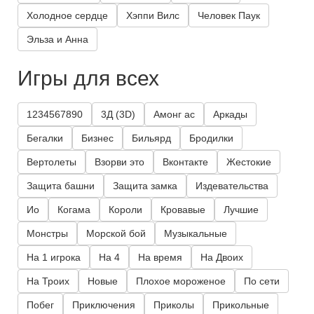
Холодное сердце
Хэппи Вилс
Человек Паук
Эльза и Анна
Игры для всех
1234567890
3Д (3D)
Амонг ас
Аркады
Бегалки
Бизнес
Бильярд
Бродилки
Вертолеты
Взорви это
Вконтакте
Жестокие
Защита башни
Защита замка
Издевательства
Ио
Когама
Короли
Кровавые
Лучшие
Монстры
Морской бой
Музыкальные
На 1 игрока
На 4
На время
На Двоих
На Троих
Новые
Плохое мороженое
По сети
Побег
Приключения
Приколы
Прикольные