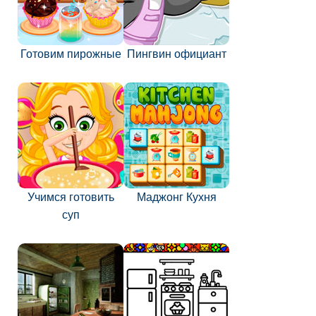
Готовим пирожные
Пингвин официант
Учимся готовить
Маджонг Кухня
суп