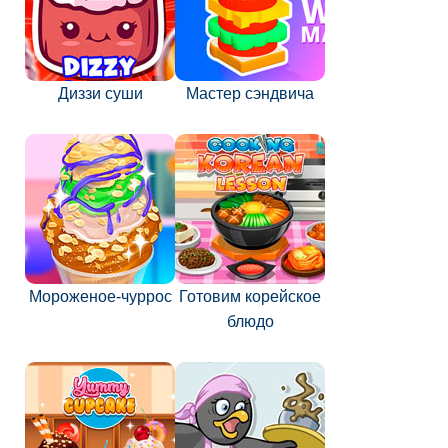
Диззи суши
Мастер сэндвича
Мороженое-чуррос
Готовим корейское
блюдо