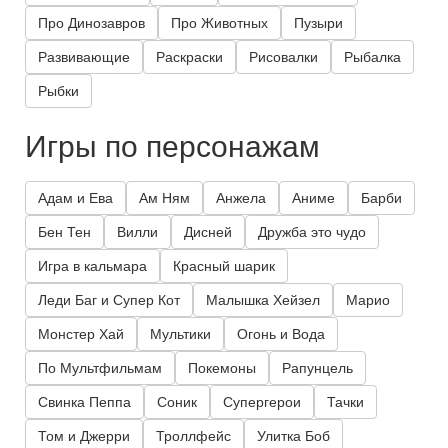
Про Динозавров
Про Животных
Пузыри
Развивающие
Раскраски
Рисовалки
Рыбалка
Рыбки
Игры по персонажам
Адам и Ева
Ам Ням
Анжела
Аниме
Барби
Бен Тен
Вилли
Дисней
Дружба это чудо
Игра в кальмара
Красный шарик
Леди Баг и Супер Кот
Малышка Хейзел
Марио
Монстер Хай
Мультики
Огонь и Вода
По Мультфильмам
Покемоны
Рапунцель
Свинка Пеппа
Соник
Супергерои
Тачки
Том и Джерри
Троллфейс
Улитка Боб