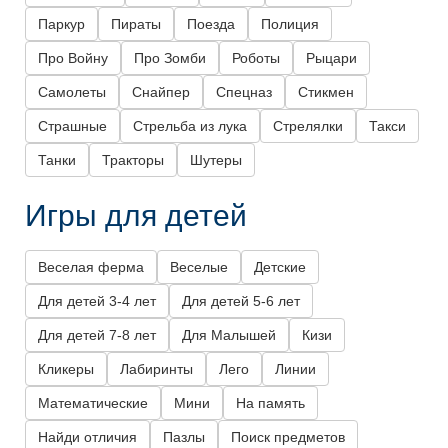
Паркур
Пираты
Поезда
Полиция
Про Войну
Про Зомби
Роботы
Рыцари
Самолеты
Снайпер
Спецназ
Стикмен
Страшные
Стрельба из лука
Стрелялки
Такси
Танки
Тракторы
Шутеры
Игры для детей
Веселая ферма
Веселые
Детские
Для детей 3-4 лет
Для детей 5-6 лет
Для детей 7-8 лет
Для Малышей
Кизи
Кликеры
Лабиринты
Лего
Линии
Математические
Мини
На память
Найди отличия
Пазлы
Поиск предметов