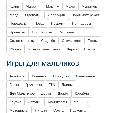
Кухня
Магазин
Макияж
Мама
Маникюр
Мода
Одевалки
Операция
Парикмахерская
Переделки
Повар
Поцелуи
Принцессы
Прически
Про Любовь
Ресторан
Салон красоты
Свадьба
Стоматолог
Тесты
Уборка
Уход за малышами
Ферма
Школа
Игры для мальчиков
Автобусы
Военные
Войнушки
Выживание
Гонки
Грузовики
ГТА
Джипы
Для Мальчиков
Драки
Дрифт
Корабли
Крутые
Леталки
Майнкрафт
Машины
Мотоциклы
Ниндзя
Охота
Парковка