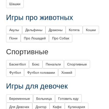
Шашки
Игры про животных
Акулы
Дельфины
Драконы
Котята
Кошки
Пони
Про Лошадей
Про Собак
Спортивные
Баскетбол
Бокс
Пенальти
Спортивные
Футбол
Футбол головами
Хоккей
Игры для девочек
Беременные
Больница
Готовить еду
Для Девочек
Доктор
Кафе
Кулинария