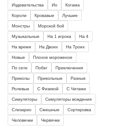
Издевательства
Ио
Когама
Короли
Кровавые
Лучшие
Монстры
Морской бой
Музыкальные
На 1 игрока
На 4
На время
На Двоих
На Троих
Новые
Плохое мороженое
По сети
Побег
Приключения
Приколы
Прикольные
Разные
Ролевые
С Физикой
С Читами
Симуляторы
Симуляторы вождения
Слизарио
Смешные
Сортировка
Человечки
Червячки