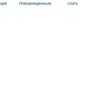
цев
Новорожденным
спать