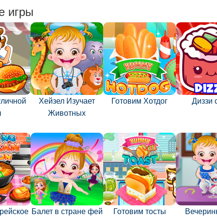
е игры
уличной
Хейзел Изучает
Готовим Хотдог
Диззи 
ы
Животных
орейское
Балет в стране фей
Готовим тосты
Вечерин