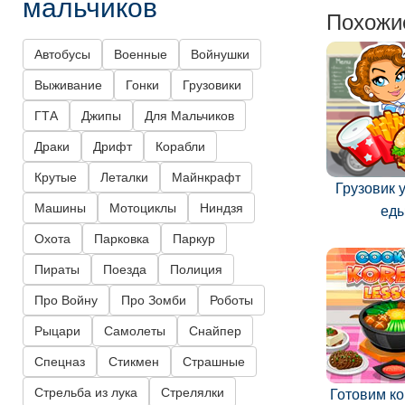
мальчиков
Похожи
Автобусы
Военные
Войнушки
Выживание
Гонки
Грузовики
ГТА
Джипы
Для Мальчиков
Драки
Дрифт
Корабли
Крутые
Леталки
Майнкрафт
Грузовик 
Машины
Мотоциклы
Ниндзя
ед
Охота
Парковка
Паркур
Пираты
Поезда
Полиция
Про Войну
Про Зомби
Роботы
Рыцари
Самолеты
Снайпер
Спецназ
Стикмен
Страшные
Стрельба из лука
Стрелялки
Готовим к