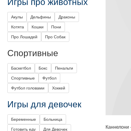
Игры про животных
Акулы
Дельфины
Драконы
Котята
Кошки
Пони
Про Лошадей
Про Собак
Спортивные
Баскетбол
Бокс
Пенальти
Спортивные
Футбол
Футбол головами
Хоккей
Игры для девочек
Беременные
Больница
Каннелони 
Готовить еду
Для Девочек