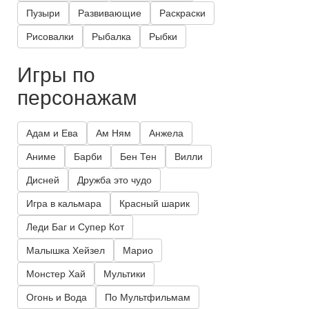
Пузыри
Развивающие
Раскраски
Рисовалки
Рыбалка
Рыбки
Игры по
персонажам
Адам и Ева
Ам Ням
Анжела
Аниме
Барби
Бен Тен
Вилли
Дисней
Дружба это чудо
Игра в кальмара
Красный шарик
Леди Баг и Супер Кот
Малышка Хейзел
Марио
Монстер Хай
Мультики
Огонь и Вода
По Мультфильмам