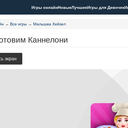
Игры онлайн
Новые
Лучшие
Игры для Девочек
И
йн
→
Все игры
→
Малышка Хейзел
Готовим Каннелони
ь экран