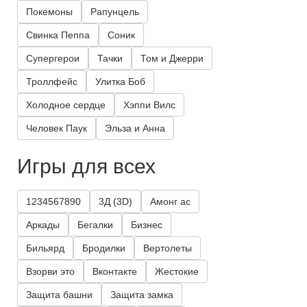
Покемоны
Рапунцель
Свинка Пеппа
Соник
Супергерои
Тачки
Том и Джерри
Троллфейс
Улитка Боб
Холодное сердце
Хэппи Вилс
Человек Паук
Эльза и Анна
Игры для всех
1234567890
3Д (3D)
Амонг ас
Аркады
Бегалки
Бизнес
Бильярд
Бродилки
Вертолеты
Взорви это
Вконтакте
Жестокие
Защита башни
Защита замка