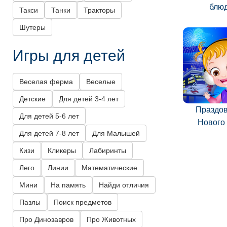
блю
Такси
Танки
Тракторы
Шутеры
Игры для детей
Веселая ферма
Веселые
Детские
Для детей 3-4 лет
Праздо
Для детей 5-6 лет
Нового
Для детей 7-8 лет
Для Малышей
Кизи
Кликеры
Лабиринты
Лего
Линии
Математические
Мини
На память
Найди отличия
Пазлы
Поиск предметов
Про Динозавров
Про Животных