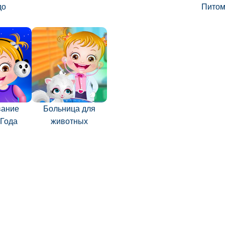
до
Питом
вание
Больница для
 Года
животных