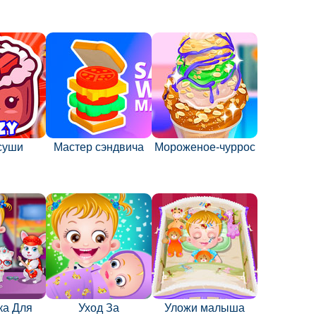
суши
Мастер сэндвича
Мороженое-чуррос
ка Для
Уход За
Уложи малыша