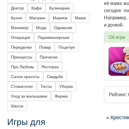
её мама зн
Доктор
Кафе
Кулинария
сегодня по
Например, 
Кухня
Магазин
Макияж
Мама
и дочкой.
Маникюр
Мода
Одевалки
Об игре
Операция
Парикмахерская
Переделки
Повар
Поцелуи
Принцессы
Прически
Про Любовь
Ресторан
Салон красоты
Свадьба
Стоматолог
Тесты
Уборка
Рейтинг: 
Уход за малышами
Ферма
Школа
« Крести
Игры для