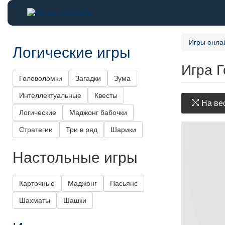
Игры онла
Логические игры
Игра 
Головоломки
Загадки
Зума
Интеллектуальные
Квесты
На вес
Логические
Маджонг бабочки
Стратегии
Три в ряд
Шарики
Настольные игры
Карточные
Маджонг
Пасьянс
Шахматы
Шашки