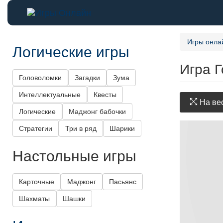
Игры онла
Логические игры
Игра 
Головоломки
Загадки
Зума
Интеллектуальные
Квесты
На вес
Логические
Маджонг бабочки
Стратегии
Три в ряд
Шарики
Настольные игры
Карточные
Маджонг
Пасьянс
Шахматы
Шашки