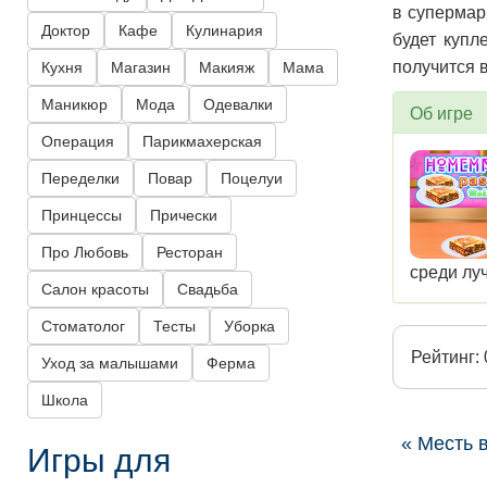
в супермар
Доктор
Кафе
Кулинария
будет купл
получится 
Кухня
Магазин
Макияж
Мама
Маникюр
Мода
Одевалки
Об игре
Операция
Парикмахерская
Переделки
Повар
Поцелуи
Принцессы
Прически
Про Любовь
Ресторан
среди лу
Салон красоты
Свадьба
Стоматолог
Тесты
Уборка
Рейтинг: 
Уход за малышами
Ферма
Школа
« Месть 
Игры для