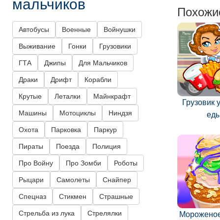
мальчиков
Похожи
Автобусы
Военные
Войнушки
Выживание
Гонки
Грузовики
ГТА
Джипы
Для Мальчиков
Драки
Дрифт
Корабли
Крутые
Леталки
Майнкрафт
Грузовик 
Машины
Мотоциклы
Ниндзя
ед
Охота
Парковка
Паркур
Пираты
Поезда
Полиция
Про Войну
Про Зомби
Роботы
Рыцари
Самолеты
Снайпер
Спецназ
Стикмен
Страшные
Стрельба из лука
Стрелялки
Мороженое