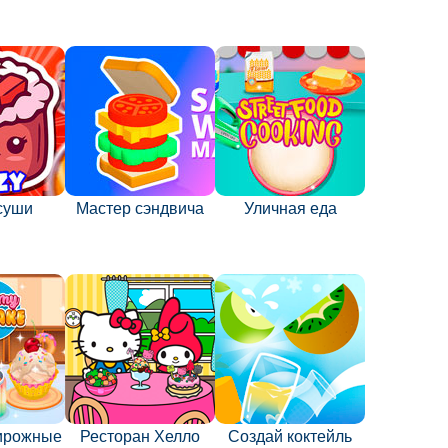
суши
Мастер сэндвича
Уличная еда
ирожные
Ресторан Хелло
Создай коктейль