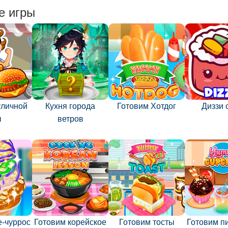
е игры
уличной
Кухня города
Готовим Хотдог
Диззи 
ы
ветров
-чуррос
Готовим корейское
Готовим тосты
Готовим п