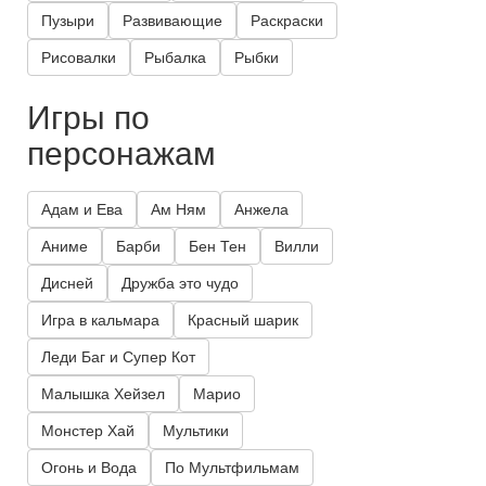
Пузыри
Развивающие
Раскраски
Рисовалки
Рыбалка
Рыбки
Игры по
персонажам
Адам и Ева
Ам Ням
Анжела
Аниме
Барби
Бен Тен
Вилли
Дисней
Дружба это чудо
Игра в кальмара
Красный шарик
Леди Баг и Супер Кот
Малышка Хейзел
Марио
Монстер Хай
Мультики
Огонь и Вода
По Мультфильмам