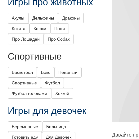
Игры про животных
Акулы
Дельфины
Драконы
Котята
Кошки
Пони
Про Лошадей
Про Собак
Спортивные
Баскетбол
Бокс
Пенальти
Спортивные
Футбол
Футбол головами
Хоккей
Игры для девочек
Беременные
Больница
Давайте пр
Готовить еду
Для Девочек