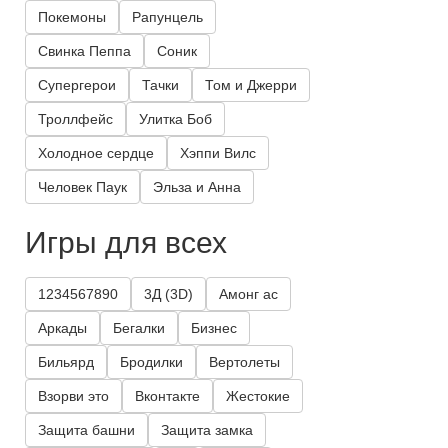
Покемоны
Рапунцель
Свинка Пеппа
Соник
Супергерои
Тачки
Том и Джерри
Троллфейс
Улитка Боб
Холодное сердце
Хэппи Вилс
Человек Паук
Эльза и Анна
Игры для всех
1234567890
3Д (3D)
Амонг ас
Аркады
Бегалки
Бизнес
Бильярд
Бродилки
Вертолеты
Взорви это
Вконтакте
Жестокие
Защита башни
Защита замка