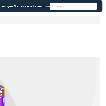
гры для Мальчиков
Категории