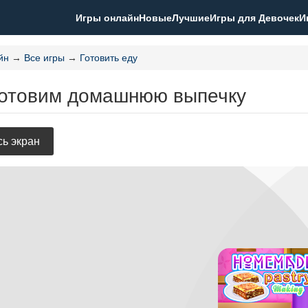
Игры онлайн
Новые
Лучшие
Игры для Девочек
И
йн
→
Все игры
→
Готовить еду
Готовим домашнюю выпечку
ь экран