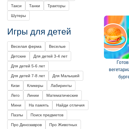
Такси
Танки
Тракторы
Шутеры
Игры для детей
Веселая ферма
Веселые
Детские
Для детей 3-4 лет
Гото
Для детей 5-6 лет
вегетари
Для детей 7-8 лет
Для Малышей
бург
Кизи
Кликеры
Лабиринты
Лего
Линии
Математические
Мини
На память
Найди отличия
Пазлы
Поиск предметов
Про Динозавров
Про Животных