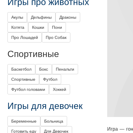
Игры про животных
Акулы
Дельфины
Драконы
Котята
Кошки
Пони
Про Лошадей
Про Собак
Спортивные
Баскетбол
Бокс
Пенальти
Спортивные
Футбол
Футбол головами
Хоккей
Игры для девочек
Беременные
Больница
Игра — гон
Готовить еду
Для Девочек