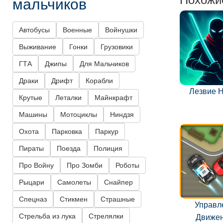
мальчиков
Автобусы
Военные
Войнушки
Выживание
Гонки
Грузовики
ГТА
Джипы
Для Мальчиков
Драки
Дрифт
Корабли
Лезвие 
Крутые
Леталки
Майнкрафт
Машины
Мотоциклы
Ниндзя
Охота
Парковка
Паркур
Пираты
Поезда
Полиция
Про Войну
Про Зомби
Роботы
Рыцари
Самолеты
Снайпер
Спецназ
Стикмен
Страшные
Управл
Стрельба из лука
Стрелялки
Движе