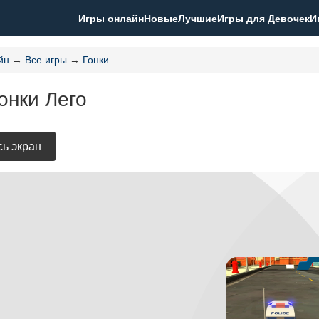
Игры онлайн
Новые
Лучшие
Игры для Девочек
И
йн
→
Все игры
→
Гонки
онки Лего
ь экран