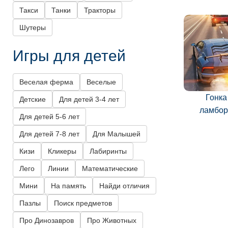
Такси
Танки
Тракторы
Шутеры
Игры для детей
Веселая ферма
Веселые
Гонка
Детские
Для детей 3-4 лет
ламбор
Для детей 5-6 лет
Для детей 7-8 лет
Для Малышей
Кизи
Кликеры
Лабиринты
Лего
Линии
Математические
Мини
На память
Найди отличия
Пазлы
Поиск предметов
Про Динозавров
Про Животных