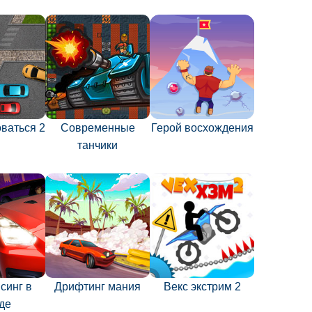
ваться 2
Современные
Герой восхождения
танчики
синг в
Дрифтинг мания
Векс экстрим 2
де