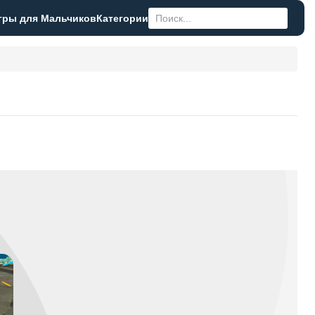
гры для Мальчиков
Категории