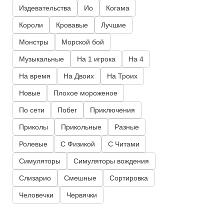
Издевательства
Ио
Когама
Короли
Кровавые
Лучшие
Монстры
Морской бой
Музыкальные
На 1 игрока
На 4
На время
На Двоих
На Троих
Новые
Плохое мороженое
По сети
Побег
Приключения
Приколы
Прикольные
Разные
Ролевые
С Физикой
С Читами
Симуляторы
Симуляторы вождения
Слизарио
Смешные
Сортировка
Человечки
Червячки