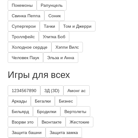
Покемоны
Рапунцель
Свинка Пеппа
Соник
Супергерои
Тачки
Том и Джерри
Троллфейс
Улитка Боб
Холодное сердце
Хэппи Вилс
Человек Паук
Эльза и Анна
Игры для всех
1234567890
3Д (3D)
Амонг ас
Аркады
Бегалки
Бизнес
Бильярд
Бродилки
Вертолеты
Взорви это
Вконтакте
Жестокие
Защита башни
Защита замка