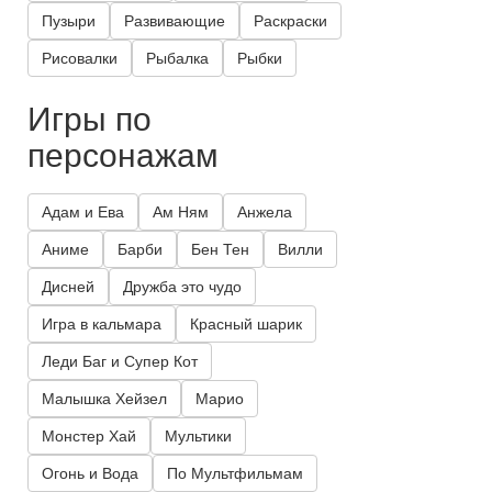
Пузыри
Развивающие
Раскраски
Рисовалки
Рыбалка
Рыбки
Игры по
персонажам
Адам и Ева
Ам Ням
Анжела
Аниме
Барби
Бен Тен
Вилли
Дисней
Дружба это чудо
Игра в кальмара
Красный шарик
Леди Баг и Супер Кот
Малышка Хейзел
Марио
Монстер Хай
Мультики
Огонь и Вода
По Мультфильмам