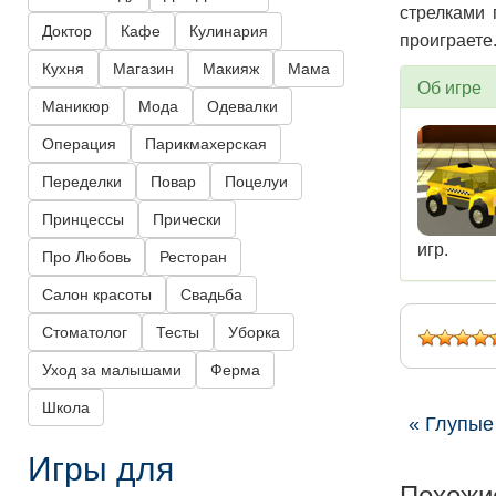
стрелками 
Доктор
Кафе
Кулинария
проиграете
Кухня
Магазин
Макияж
Мама
Об игре
Маникюр
Мода
Одевалки
Операция
Парикмахерская
Переделки
Повар
Поцелуи
Принцессы
Прически
игр.
Про Любовь
Ресторан
Салон красоты
Свадьба
Стоматолог
Тесты
Уборка
Уход за малышами
Ферма
Школа
« Глупые
Игры для
Похожи