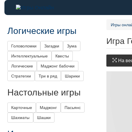
Игры онла
Логические игры
Игра Г
Головоломки
Загадки
Зума
Интеллектуальные
Квесты
На вес
Логические
Маджонг бабочки
Стратегии
Три в ряд
Шарики
Настольные игры
Карточные
Маджонг
Пасьянс
Шахматы
Шашки