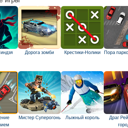
Ниндзя
Дорога зомби
Крестики-Нолики
Пора парко
ение
Мистер Суперогонь
Лыжный король
Драг Рей
нием
горо