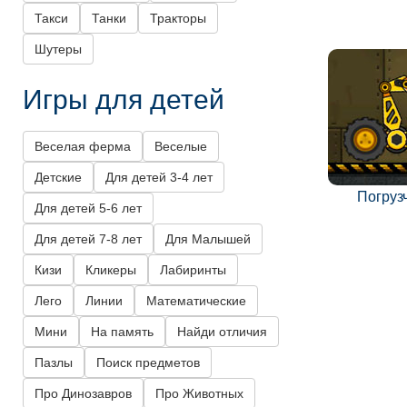
Такси
Танки
Тракторы
Шутеры
Игры для детей
Веселая ферма
Веселые
Детские
Для детей 3-4 лет
Погрузч
Для детей 5-6 лет
Для детей 7-8 лет
Для Малышей
Кизи
Кликеры
Лабиринты
Лего
Линии
Математические
Мини
На память
Найди отличия
Пазлы
Поиск предметов
Про Динозавров
Про Животных