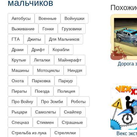
мальчиков
Похожи
Автобусы
Военные
Войнушки
Выживание
Гонки
Грузовики
ГТА
Джипы
Для Мальчиков
Драки
Дрифт
Корабли
Крутые
Леталки
Майнкрафт
Дорога 
Машины
Мотоциклы
Ниндзя
Охота
Парковка
Паркур
Пираты
Поезда
Полиция
Про Войну
Про Зомби
Роботы
Рыцари
Самолеты
Снайпер
Спецназ
Стикмен
Страшные
Стрельба из лука
Стрелялки
Векс экс