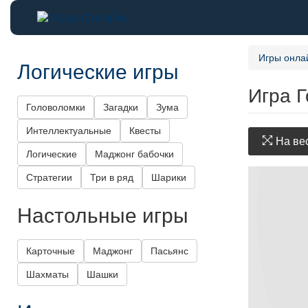
Игры онла
Логические игры
Игра Г
Головоломки
Загадки
Зума
Интеллектуальные
Квесты
На вес
Логические
Маджонг бабочки
Стратегии
Три в ряд
Шарики
Настольные игры
Карточные
Маджонг
Пасьянс
Шахматы
Шашки