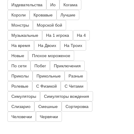
Издевательства
Ио
Когама
Короли
Кровавые
Лучшие
Монстры
Морской бой
Музыкальные
На 1 игрока
На 4
На время
На Двоих
На Троих
Новые
Плохое мороженое
По сети
Побег
Приключения
Приколы
Прикольные
Разные
Ролевые
С Физикой
С Читами
Симуляторы
Симуляторы вождения
Слизарио
Смешные
Сортировка
Человечки
Червячки