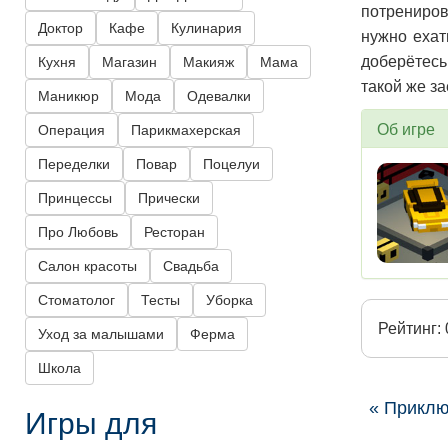
потрениров
Доктор
Кафе
Кулинария
нужно ехат
доберётесь
Кухня
Магазин
Макияж
Мама
такой же за
Маникюр
Мода
Одевалки
Об игре
Операция
Парикмахерская
Переделки
Повар
Поцелуи
Принцессы
Прически
Про Любовь
Ресторан
Салон красоты
Свадьба
Стоматолог
Тесты
Уборка
Рейтинг: 
Уход за малышами
Ферма
Школа
« Приклю
Игры для