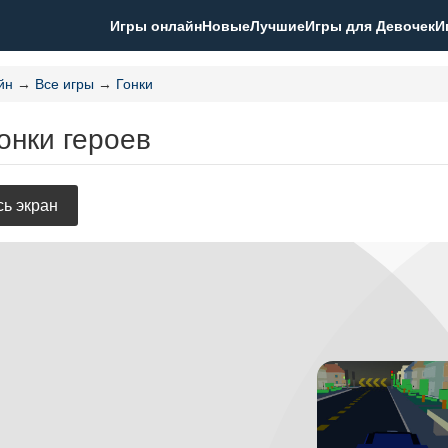
Игры онлайн
Новые
Лучшие
Игры для Девочек
И
йн
→
Все игры
→
Гонки
онки героев
ь экран