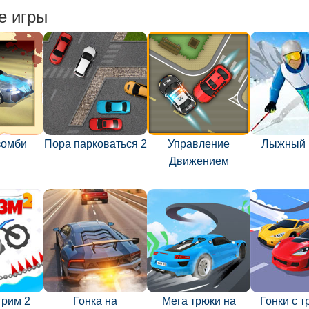
е игры
зомби
Пора парковаться 2
Управление
Лыжный 
Движением
трим 2
Гонка на
Мега трюки на
Гонки с 