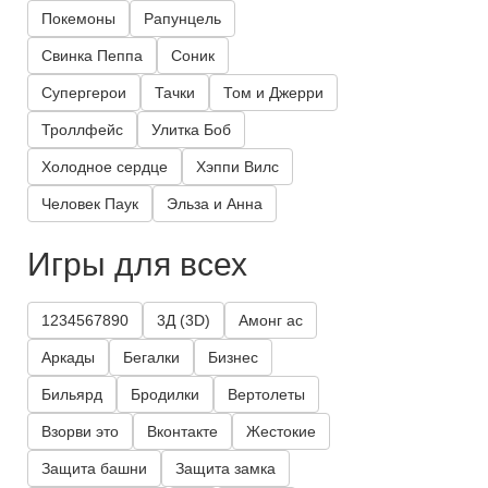
Покемоны
Рапунцель
Свинка Пеппа
Соник
Супергерои
Тачки
Том и Джерри
Троллфейс
Улитка Боб
Холодное сердце
Хэппи Вилс
Человек Паук
Эльза и Анна
Игры для всех
1234567890
3Д (3D)
Амонг ас
Аркады
Бегалки
Бизнес
Бильярд
Бродилки
Вертолеты
Взорви это
Вконтакте
Жестокие
Защита башни
Защита замка