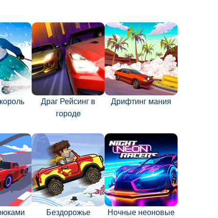
король
Драг Рейсинг в
Дрифтинг мания
городе
трюками
Бездорожье
Ночные неоновые