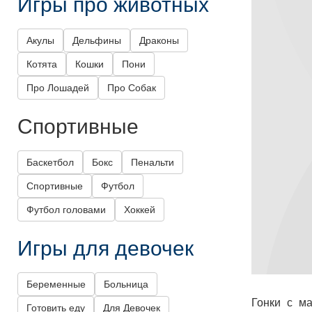
Игры про животных
Акулы
Дельфины
Драконы
Котята
Кошки
Пони
Про Лошадей
Про Собак
Спортивные
Баскетбол
Бокс
Пенальти
Спортивные
Футбол
Футбол головами
Хоккей
Игры для девочек
Беременные
Больница
Гонки с м
Готовить еду
Для Девочек