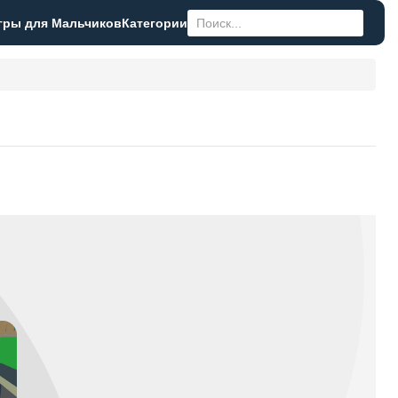
гры для Мальчиков
Категории