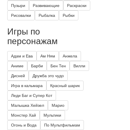
Пузыри
Развивающие
Раскраски
Рисовалки
Рыбалка
Рыбки
Игры по
персонажам
Адам и Ева
Ам Ням
Анжела
Аниме
Барби
Бен Тен
Вилли
Дисней
Дружба это чудо
Игра в кальмара
Красный шарик
Леди Баг и Супер Кот
Малышка Хейзел
Марио
Монстер Хай
Мультики
Огонь и Вода
По Мультфильмам