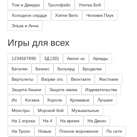
Том и Джерри
Троллфейс
Улитка Боб
Холодное сердце
Хэппи Вилс
Человек Паук
Эльза и Анна
Игры для всех
1234567890
3Д (3D)
Амонг ас
Аркады
Бегалки
Бизнес
Бильярд
Бродилки
Вертолеты
Взорви это
Вконтакте
Жестокие
Защита башни
Защита замка
Издевательства
Ио
Когама
Короли
Кровавые
Лучшие
Монстры
Морской бой
Музыкальные
На 1 игрока
На 4
На время
На Двоих
На Троих
Новые
Плохое мороженое
По сети