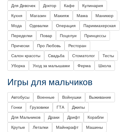
Для Девочек
Доктор
Кафе
Кулинария
Кухня
Магазин
Макияж
Мама
Маникюр
Мода
Одевалки
Операция
Парикмахерская
Переделки
Повар
Поцелуи
Принцессы
Прически
Про Любовь
Ресторан
Салон красоты
Свадьба
Стоматолог
Тесты
Уборка
Уход за малышами
Ферма
Школа
Игры для мальчиков
Автобусы
Военные
Войнушки
Выживание
Гонки
Грузовики
ГТА
Джипы
Для Мальчиков
Драки
Дрифт
Корабли
Крутые
Леталки
Майнкрафт
Машины