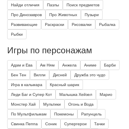
Найди отличия
Пазлы
Поиск предметов
Про Динозавров
Про Животных
Пузыри
Развивающие
Раскраски
Рисовалки
Рыбалка
Рыбки
Игры по персонажам
Адам и Ева
Ам Ням
Анжела
Аниме
Барби
Бен Тен
Вилли
Дисней
Дружба это чудо
Игра в кальмара
Красный шарик
Леди Баг и Супер Кот
Малышка Хейзел
Марио
Монстер Хай
Мультики
Огонь и Вода
По Мультфильмам
Покемоны
Рапунцель
Свинка Пеппа
Соник
Супергерои
Тачки