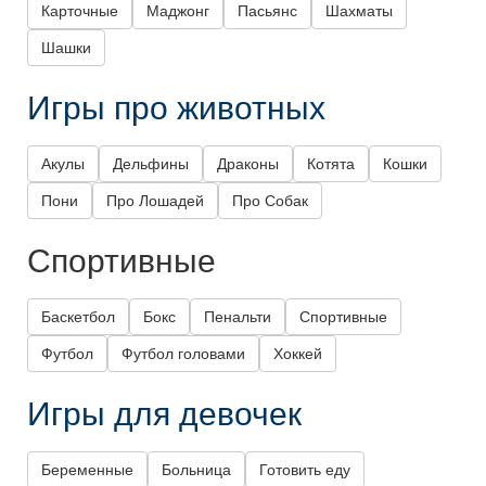
Карточные
Маджонг
Пасьянс
Шахматы
Шашки
Игры про животных
Акулы
Дельфины
Драконы
Котята
Кошки
Пони
Про Лошадей
Про Собак
Спортивные
Баскетбол
Бокс
Пенальти
Спортивные
Футбол
Футбол головами
Хоккей
Игры для девочек
Беременные
Больница
Готовить еду