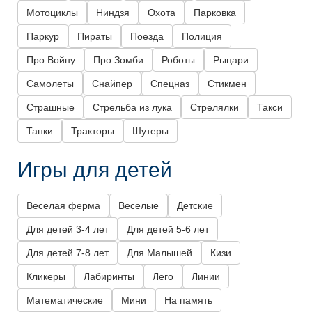
Мотоциклы
Ниндзя
Охота
Парковка
Паркур
Пираты
Поезда
Полиция
Про Войну
Про Зомби
Роботы
Рыцари
Самолеты
Снайпер
Спецназ
Стикмен
Страшные
Стрельба из лука
Стрелялки
Такси
Танки
Тракторы
Шутеры
Игры для детей
Веселая ферма
Веселые
Детские
Для детей 3-4 лет
Для детей 5-6 лет
Для детей 7-8 лет
Для Малышей
Кизи
Кликеры
Лабиринты
Лего
Линии
Математические
Мини
На память