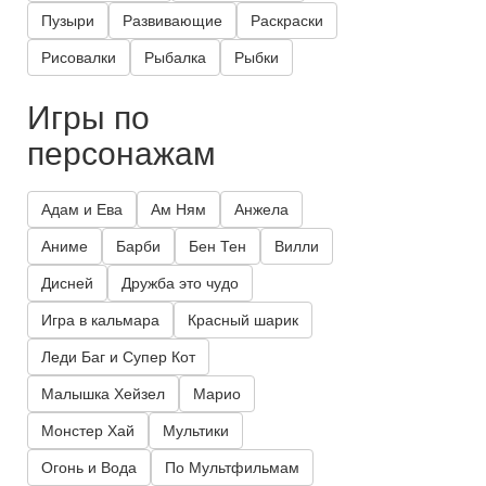
Пузыри
Развивающие
Раскраски
Рисовалки
Рыбалка
Рыбки
Игры по
персонажам
Адам и Ева
Ам Ням
Анжела
Аниме
Барби
Бен Тен
Вилли
Дисней
Дружба это чудо
Игра в кальмара
Красный шарик
Леди Баг и Супер Кот
Малышка Хейзел
Марио
Монстер Хай
Мультики
Огонь и Вода
По Мультфильмам