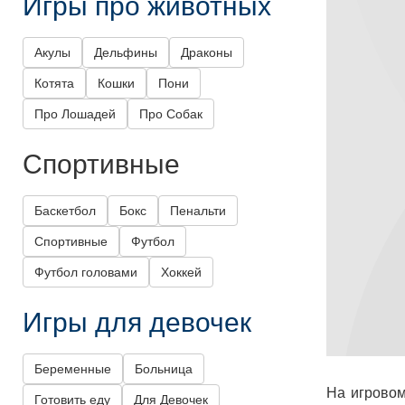
Игры про животных
Акулы
Дельфины
Драконы
Котята
Кошки
Пони
Про Лошадей
Про Собак
Спортивные
Баскетбол
Бокс
Пенальти
Спортивные
Футбол
Футбол головами
Хоккей
Игры для девочек
Беременные
Больница
На игровом
Готовить еду
Для Девочек