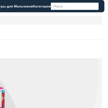
гры для Мальчиков
Категории