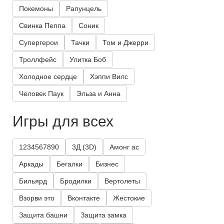
Покемоны
Рапунцель
Свинка Пеппа
Соник
Супергерои
Тачки
Том и Джерри
Троллфейс
Улитка Боб
Холодное сердце
Хэппи Вилс
Человек Паук
Эльза и Анна
Игры для всех
1234567890
3Д (3D)
Амонг ас
Аркады
Бегалки
Бизнес
Бильярд
Бродилки
Вертолеты
Взорви это
Вконтакте
Жестокие
Защита башни
Защита замка