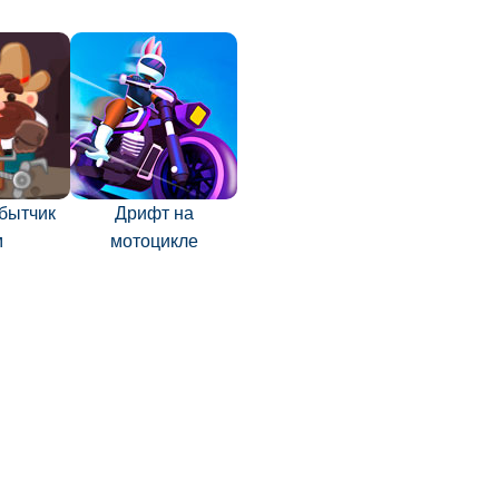
бытчик
Дрифт на
м
мотоцикле