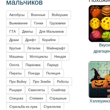
мальчиков
Автобусы
Военные
Войнушки
Выживание
Гонки
Грузовики
ГТА
Джипы
Для Мальчиков
Драки
Дрифт
Корабли
Вкус
Крутые
Леталки
Майнкрафт
драгоце
Машины
Мотоциклы
Ниндзя
Охота
Парковка
Паркур
Пираты
Поезда
Полиция
Про Войну
Про Зомби
Роботы
Рыцари
Самолеты
Снайпер
Спецназ
Стикмен
Страшные
Хэллоуинс
Стрельба из лука
Стрелялки