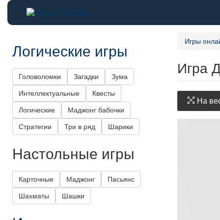
Игры онла
Логические игры
Игра 
Головоломки
Загадки
Зума
Интеллектуальные
Квесты
На вес
Логические
Маджонг бабочки
Стратегии
Три в ряд
Шарики
Настольные игры
Карточные
Маджонг
Пасьянс
Шахматы
Шашки