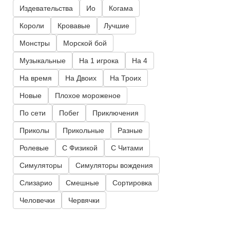
Издевательства
Ио
Когама
Короли
Кровавые
Лучшие
Монстры
Морской бой
Музыкальные
На 1 игрока
На 4
На время
На Двоих
На Троих
Новые
Плохое мороженое
По сети
Побег
Приключения
Приколы
Прикольные
Разные
Ролевые
С Физикой
С Читами
Симуляторы
Симуляторы вождения
Слизарио
Смешные
Сортировка
Человечки
Червячки