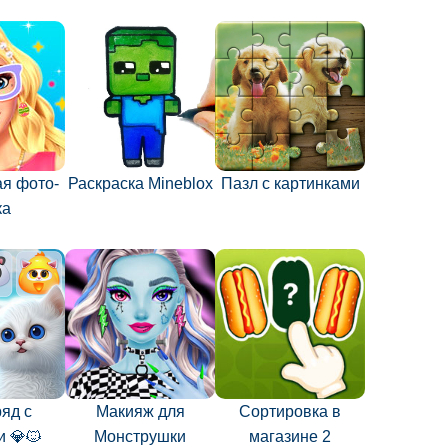
я фото-
Раскраска Mineblox
Пазл с картинками
ка
ряд с
Макияж для
Сортировка в
и 💎🐱
Монструшки
магазине 2