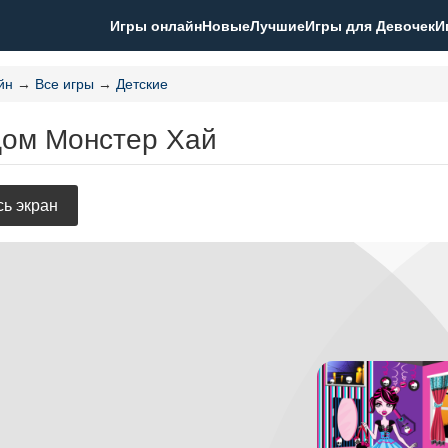
Игры онлайн
Новые
Лучшие
Игры для Девочек
И
йн
→
Все игры
→
Детские
Дом Монстер Хай
ь экран