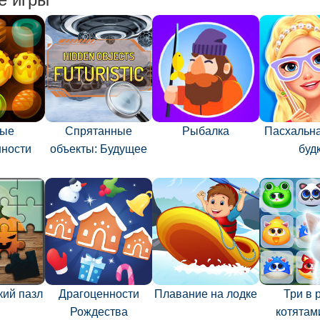
ные
Спрятанные
Рыбалка
Пасхальна
нности
объекты: Будущее
буд
кий пазл
Драгоценности
Плавание на лодке
Три в 
Рождества
котятам