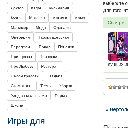
выберите о
Доктор
Кафе
Кулинария
Для того, 
Кухня
Магазин
Макияж
Мама
Об игре
Маникюр
Мода
Одевалки
Операция
Парикмахерская
Переделки
Повар
Поцелуи
Принцессы
Прически
лучших и
Про Любовь
Ресторан
Салон красоты
Свадьба
Стоматолог
Тесты
Уборка
Уход за малышами
Ферма
Школа
« Вертол
Игры для
Похожи