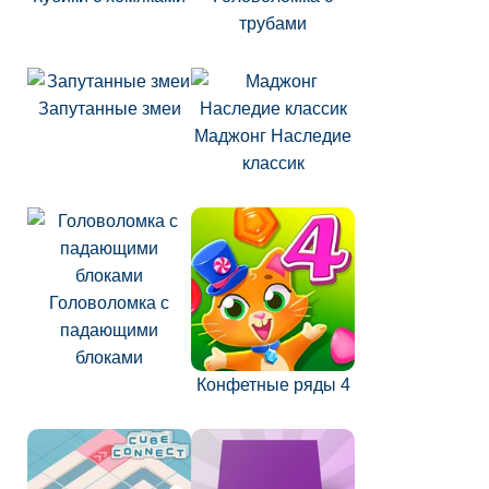
трубами
Запутанные змеи
Маджонг Наследие
классик
Головоломка с
падающими
блоками
Конфетные ряды 4