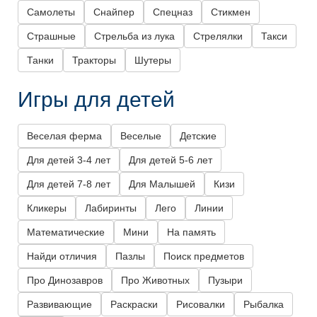
Самолеты
Снайпер
Спецназ
Стикмен
Страшные
Стрельба из лука
Стрелялки
Такси
Танки
Тракторы
Шутеры
Игры для детей
Веселая ферма
Веселые
Детские
Для детей 3-4 лет
Для детей 5-6 лет
Для детей 7-8 лет
Для Малышей
Кизи
Кликеры
Лабиринты
Лего
Линии
Математические
Мини
На память
Найди отличия
Пазлы
Поиск предметов
Про Динозавров
Про Животных
Пузыри
Развивающие
Раскраски
Рисовалки
Рыбалка