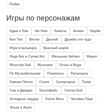
Рыбки
Игры по персонажам
Адам и Ева
Ам Ням
Анжела
Аниме
Барби
Бен Тен
Вилли
Дисней
Дружба это чудо
Игра в кальмара
Красный шарик
Леди Баг и Супер Кот
Малышка Хейзел
Марио
Монстер Хай
Мультики
Огонь и Вода
По Мультфильмам
Покемоны
Рапунцель
Свинка Пеппа
Соник
Супергерои
Тачки
Том и Джерри
Троллфейс
Улитка Боб
Холодное сердце
Хэппи Вилс
Человек Паук
Эльза и Анна