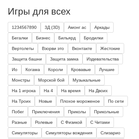
Игры для всех
1234567890
3Д (3D)
Амонг ас
Аркады
Бегалки
Бизнес
Бильярд
Бродилки
Вертолеты
Взорви это
Вконтакте
Жестокие
Защита башни
Защита замка
Издевательства
Ио
Когама
Короли
Кровавые
Лучшие
Монстры
Морской бой
Музыкальные
На 1 игрока
На 4
На время
На Двоих
На Троих
Новые
Плохое мороженое
По сети
Побег
Приключения
Приколы
Прикольные
Разные
Ролевые
С Физикой
С Читами
Симуляторы
Симуляторы вождения
Слизарио