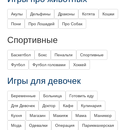
Акулы
Дельфины
Драконы
Котята
Кошки
Пони
Про Лошадей
Про Собак
Спортивные
Баскетбол
Бокс
Пенальти
Спортивные
Футбол
Футбол головами
Хоккей
Игры для девочек
Беременные
Больница
Готовить еду
Для Девочек
Доктор
Кафе
Кулинария
Кухня
Магазин
Макияж
Мама
Маникюр
Мода
Одевалки
Операция
Парикмахерская