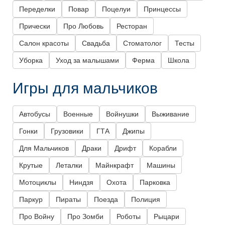
Переделки
Повар
Поцелуи
Принцессы
Прически
Про Любовь
Ресторан
Салон красоты
Свадьба
Стоматолог
Тесты
Уборка
Уход за малышами
Ферма
Школа
Игры для мальчиков
Автобусы
Военные
Войнушки
Выживание
Гонки
Грузовики
ГТА
Джипы
Для Мальчиков
Драки
Дрифт
Корабли
Крутые
Леталки
Майнкрафт
Машины
Мотоциклы
Ниндзя
Охота
Парковка
Паркур
Пираты
Поезда
Полиция
Про Войну
Про Зомби
Роботы
Рыцари