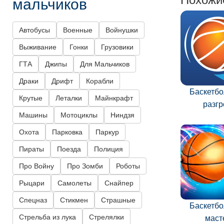
мальчиков
Автобусы
Военные
Войнушки
Выживание
Гонки
Грузовики
ГТА
Джипы
Для Мальчиков
Драки
Дрифт
Корабли
Баскетб
Крутые
Леталки
Майнкрафт
разг
Машины
Мотоциклы
Ниндзя
Охота
Парковка
Паркур
Пираты
Поезда
Полиция
Про Войну
Про Зомби
Роботы
Рыцари
Самолеты
Снайпер
Спецназ
Стикмен
Страшные
Баскетб
Стрельба из лука
Стрелялки
маст