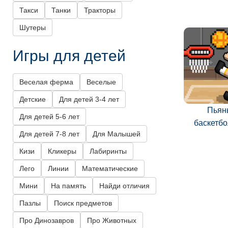
Такси
Танки
Тракторы
Шутеры
Игры для детей
Веселая ферма
Веселые
Детские
Для детей 3-4 лет
Пьян
Для детей 5-6 лет
баскетб
Для детей 7-8 лет
Для Малышей
Кизи
Кликеры
Лабиринты
Лего
Линии
Математические
Мини
На память
Найди отличия
Пазлы
Поиск предметов
Про Динозавров
Про Животных