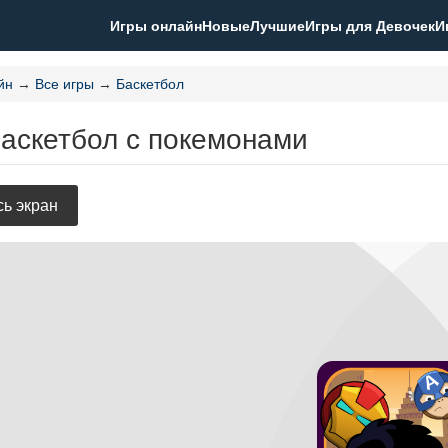
Игры онлайн
Новые
Лучшие
Игры для Девочек
И
йн
→
Все игры
→
Баскетбол
Баскетбол с покемонами
ь экран