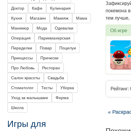
Зафиксируй
Доктор
Кафе
Кулинария
покемона в
тем лучше, 
Кухня
Магазин
Макияж
Мама
Маникюр
Мода
Одевалки
Об игре
Операция
Парикмахерская
Переделки
Повар
Поцелуи
Принцессы
Прически
Про Любовь
Ресторан
Салон красоты
Свадьба
Стоматолог
Тесты
Уборка
Рейтинг: 
Уход за малышами
Ферма
Школа
« Раскра
Игры для
Похожи