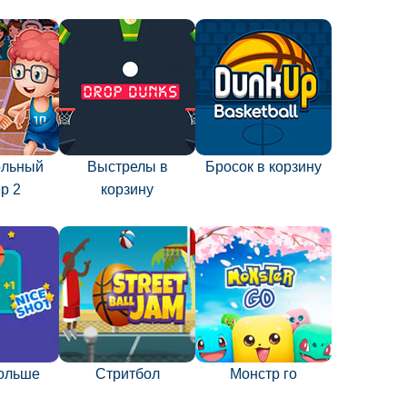
ольный
Выстрелы в
Бросок в корзину
р 2
корзину
ольше
Стритбол
Монстр го