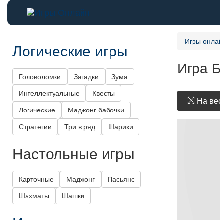
Игры онла
Логические игры
Игра 
Головоломки
Загадки
Зума
Интеллектуальные
Квесты
На вес
Логические
Маджонг бабочки
Стратегии
Три в ряд
Шарики
Настольные игры
Карточные
Маджонг
Пасьянс
Шахматы
Шашки