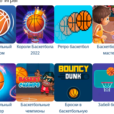
ольный
Короли Баскетбола
Ретро баскетбол
Баскетб
ром
2022
масте
ольный
Баскетбольные
Броски в
Забей б
ер
чемпионы
баскетбольную