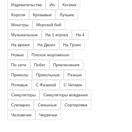
Издевательства
Ио
Когама
Короли
Кровавые
Лучшие
Монстры
Морской бой
Музыкальные
На 1 игрока
На 4
На время
На Двоих
На Троих
Новые
Плохое мороженое
По сети
Побег
Приключения
Приколы
Прикольные
Разные
Ролевые
С Физикой
С Читами
Симуляторы
Симуляторы вождения
Слизарио
Смешные
Сортировка
Человечки
Червячки