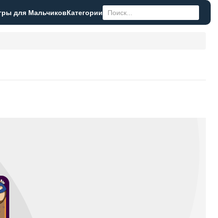
гры для Мальчиков
Категории