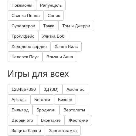
Покемоны
Рапунцель
Свинка Пеппа
Соник
Супергерои
Тачки
Том и Джерри
Троллфейс
Улитка Боб
Холодное сердце
Хэппи Вилс
Человек Паук
Эльза и Анна
Игры для всех
1234567890
3Д (3D)
Амонг ас
Аркады
Бегалки
Бизнес
Бильярд
Бродилки
Вертолеты
Взорви это
Вконтакте
Жестокие
Защита башни
Защита замка