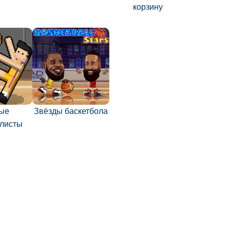
корзину
ые
Звёзды баскетбола
олисты