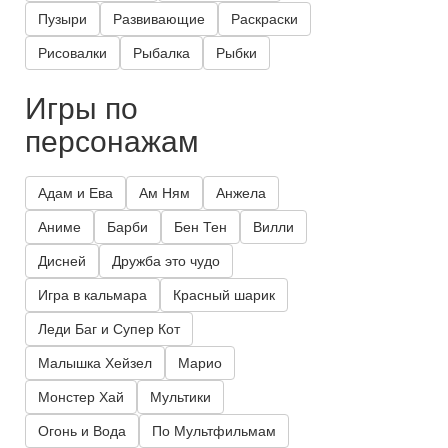
Пузыри
Развивающие
Раскраски
Рисовалки
Рыбалка
Рыбки
Игры по
персонажам
Адам и Ева
Ам Ням
Анжела
Аниме
Барби
Бен Тен
Вилли
Дисней
Дружба это чудо
Игра в кальмара
Красный шарик
Леди Баг и Супер Кот
Малышка Хейзел
Марио
Монстер Хай
Мультики
Огонь и Вода
По Мультфильмам