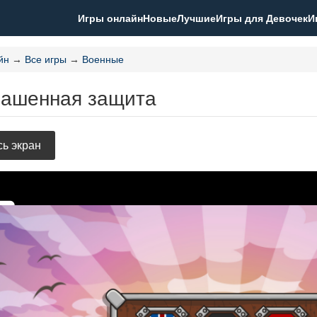
Игры онлайн
Новые
Лучшие
Игры для Девочек
И
йн
→
Все игры
→
Военные
Башенная защита
ь экран