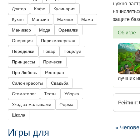
нужно заст
Доктор
Кафе
Кулинария
начислятьс
защите баз
Кухня
Магазин
Макияж
Мама
Маникюр
Мода
Одевалки
Об игре
Операция
Парикмахерская
Переделки
Повар
Поцелуи
Принцессы
Прически
Про Любовь
Ресторан
лучших и
Салон красоты
Свадьба
Стоматолог
Тесты
Уборка
Рейтинг: 
Уход за малышами
Ферма
Школа
« Челове
Игры для