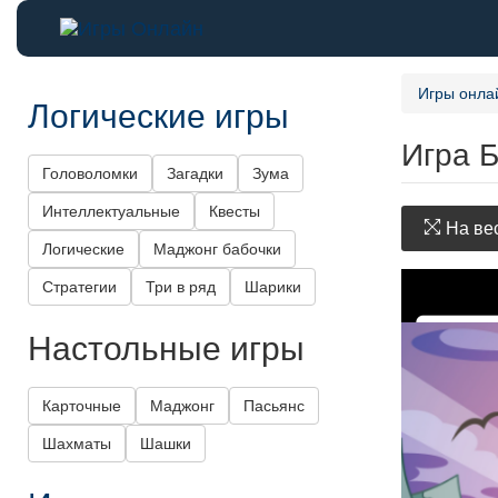
Игры онла
Логические игры
Игра 
Головоломки
Загадки
Зума
Интеллектуальные
Квесты
На вес
Логические
Маджонг бабочки
Стратегии
Три в ряд
Шарики
Настольные игры
Карточные
Маджонг
Пасьянс
Шахматы
Шашки