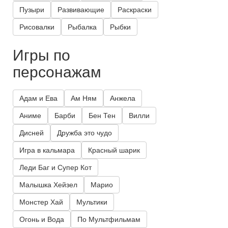
Пузыри
Развивающие
Раскраски
Рисовалки
Рыбалка
Рыбки
Игры по
персонажам
Адам и Ева
Ам Ням
Анжела
Аниме
Барби
Бен Тен
Вилли
Дисней
Дружба это чудо
Игра в кальмара
Красный шарик
Леди Баг и Супер Кот
Малышка Хейзел
Марио
Монстер Хай
Мультики
Огонь и Вода
По Мультфильмам