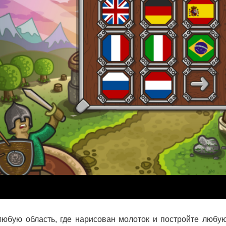
юбую область, где нарисован молоток и постройте любую