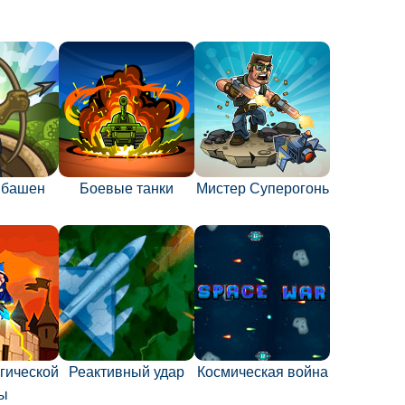
 башен
Боевые танки
Мистер Суперогонь
гической
Реактивный удар
Космическая война
ы