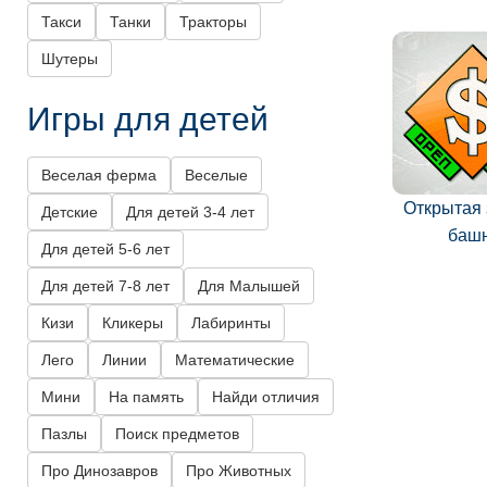
Такси
Танки
Тракторы
Шутеры
Игры для детей
Веселая ферма
Веселые
Открытая
Детские
Для детей 3-4 лет
баш
Для детей 5-6 лет
Для детей 7-8 лет
Для Малышей
Кизи
Кликеры
Лабиринты
Лего
Линии
Математические
Мини
На память
Найди отличия
Пазлы
Поиск предметов
Про Динозавров
Про Животных