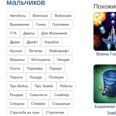
мальчиков
Похожи
Автобусы
Военные
Войнушки
Выживание
Гонки
Грузовики
ГТА
Джипы
Для Мальчиков
Драки
Дрифт
Корабли
Крутые
Леталки
Майнкрафт
Воины Га
Машины
Мотоциклы
Ниндзя
Охота
Парковка
Паркур
Пираты
Поезда
Полиция
Про Войну
Про Зомби
Роботы
Рыцари
Самолеты
Снайпер
Спецназ
Стикмен
Страшные
Башенная 
Стрельба из лука
Стрелялки
Зом