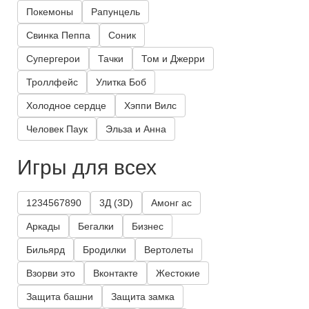
Покемоны
Рапунцель
Свинка Пеппа
Соник
Супергерои
Тачки
Том и Джерри
Троллфейс
Улитка Боб
Холодное сердце
Хэппи Вилс
Человек Паук
Эльза и Анна
Игры для всех
1234567890
3Д (3D)
Амонг ас
Аркады
Бегалки
Бизнес
Бильярд
Бродилки
Вертолеты
Взорви это
Вконтакте
Жестокие
Защита башни
Защита замка