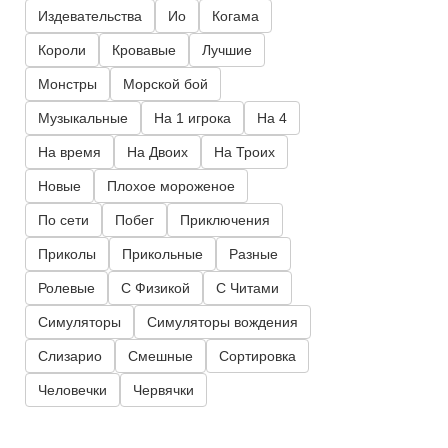
Издевательства
Ио
Когама
Короли
Кровавые
Лучшие
Монстры
Морской бой
Музыкальные
На 1 игрока
На 4
На время
На Двоих
На Троих
Новые
Плохое мороженое
По сети
Побег
Приключения
Приколы
Прикольные
Разные
Ролевые
С Физикой
С Читами
Симуляторы
Симуляторы вождения
Слизарио
Смешные
Сортировка
Человечки
Червячки