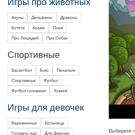
Игры про животных
Акулы
Дельфины
Драконы
Котята
Кошки
Пони
Про Лошадей
Про Собак
Спортивные
Баскетбол
Бокс
Пенальти
Спортивные
Футбол
Футбол головами
Хоккей
Игры для девочек
Беременные
Больница
Выберите л
Готовить еду
Для Девочек