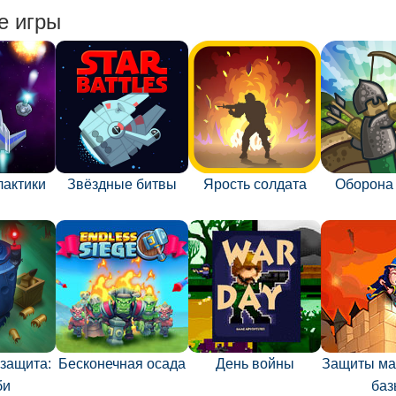
е игры
лактики
Звёздные битвы
Ярость солдата
Оборона
защита:
Бесконечная осада
День войны
Защиты ма
би
баз