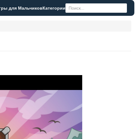
гры для Мальчиков
Категории