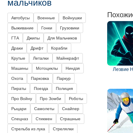
мальчиков
Похожи
Автобусы
Военные
Войнушки
Выживание
Гонки
Грузовики
ГТА
Джипы
Для Мальчиков
Драки
Дрифт
Корабли
Крутые
Леталки
Майнкрафт
Машины
Мотоциклы
Ниндзя
Лезвие 
Охота
Парковка
Паркур
Пираты
Поезда
Полиция
Про Войну
Про Зомби
Роботы
Рыцари
Самолеты
Снайпер
Спецназ
Стикмен
Страшные
Стрельба из лука
Стрелялки