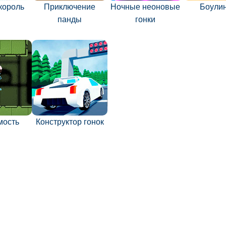
король
Приключение
Ночные неоновые
Боулин
панды
гонки
мость
Конструктор гонок