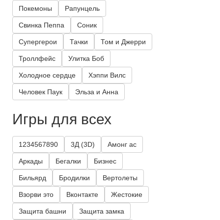
Покемоны
Рапунцель
Свинка Пеппа
Соник
Супергерои
Тачки
Том и Джерри
Троллфейс
Улитка Боб
Холодное сердце
Хэппи Вилс
Человек Паук
Эльза и Анна
Игры для всех
1234567890
3Д (3D)
Амонг ас
Аркады
Бегалки
Бизнес
Бильярд
Бродилки
Вертолеты
Взорви это
Вконтакте
Жестокие
Защита башни
Защита замка