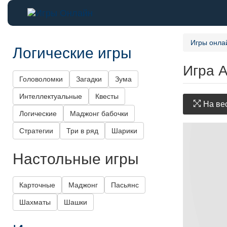
Игры онла
Логические игры
Игра 
Головоломки
Загадки
Зума
Интеллектуальные
Квесты
На вес
Логические
Маджонг бабочки
Стратегии
Три в ряд
Шарики
Настольные игры
Карточные
Маджонг
Пасьянс
Шахматы
Шашки