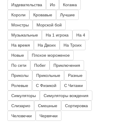
Издевательства
Ио
Когама
Короли
Кровавые
Лучшие
Монстры
Морской бой
Музыкальные
На 1 игрока
На 4
На время
На Двоих
На Троих
Новые
Плохое мороженое
По сети
Побег
Приключения
Приколы
Прикольные
Разные
Ролевые
С Физикой
С Читами
Симуляторы
Симуляторы вождения
Слизарио
Смешные
Сортировка
Человечки
Червячки