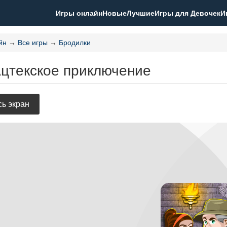
Игры онлайн
Новые
Лучшие
Игры для Девочек
И
йн
→
Все игры
→
Бродилки
Ацтекское приключение
ь экран