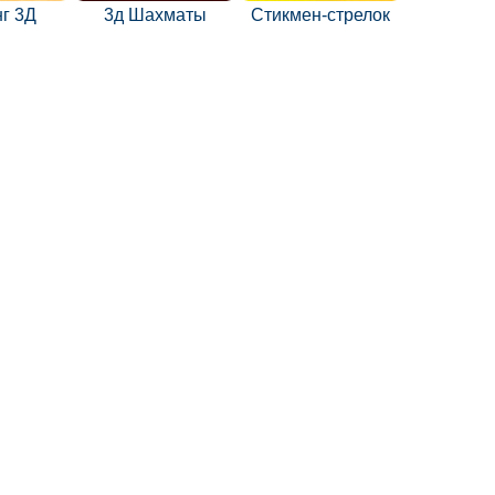
г 3Д
3д Шахматы
Стикмен-стрелок