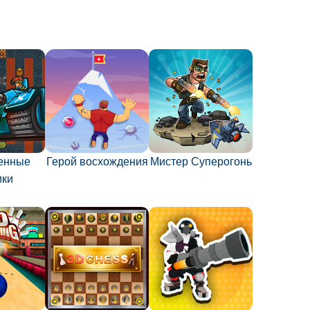
енные
Герой восхождения
Мистер Суперогонь
ики