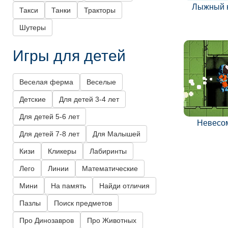
Лыжный 
Такси
Танки
Тракторы
Шутеры
Игры для детей
Веселая ферма
Веселые
Детские
Для детей 3-4 лет
Для детей 5-6 лет
Невесо
Для детей 7-8 лет
Для Малышей
Кизи
Кликеры
Лабиринты
Лего
Линии
Математические
Мини
На память
Найди отличия
Пазлы
Поиск предметов
Про Динозавров
Про Животных