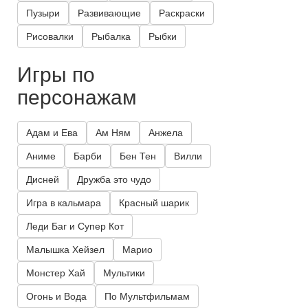
Пузыри
Развивающие
Раскраски
Рисовалки
Рыбалка
Рыбки
Игры по
персонажам
Адам и Ева
Ам Ням
Анжела
Аниме
Барби
Бен Тен
Вилли
Дисней
Дружба это чудо
Игра в кальмара
Красный шарик
Леди Баг и Супер Кот
Малышка Хейзел
Марио
Монстер Хай
Мультики
Огонь и Вода
По Мультфильмам