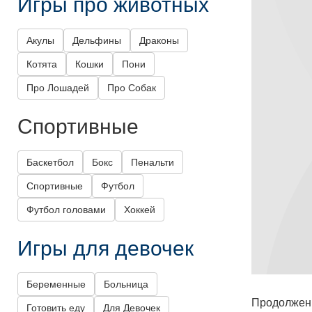
Игры про животных
Акулы
Дельфины
Драконы
Котята
Кошки
Пони
Про Лошадей
Про Собак
Спортивные
Баскетбол
Бокс
Пенальти
Спортивные
Футбол
Футбол головами
Хоккей
Игры для девочек
Беременные
Больница
Продолжени
Готовить еду
Для Девочек