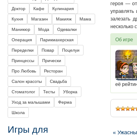
героя — от
Доктор
Кафе
Кулинария
управлять 
залезать д
Кухня
Магазин
Макияж
Мама
несколько 
Маникюр
Мода
Одевалки
Об игре
Операция
Парикмахерская
Переделки
Повар
Поцелуи
Принцессы
Прически
Про Любовь
Ресторан
Салон красоты
Свадьба
её рейтин
Стоматолог
Тесты
Уборка
Уход за малышами
Ферма
Школа
Игры для
« Ужасны