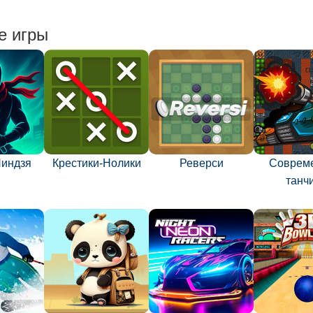
е игры
Ниндзя
Крестики-Нолики
Реверси
Соврем
танч