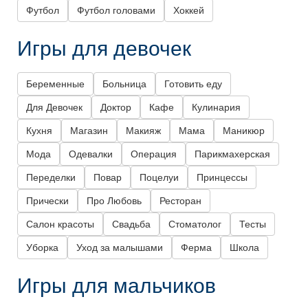
Футбол
Футбол головами
Хоккей
Игры для девочек
Беременные
Больница
Готовить еду
Для Девочек
Доктор
Кафе
Кулинария
Кухня
Магазин
Макияж
Мама
Маникюр
Мода
Одевалки
Операция
Парикмахерская
Переделки
Повар
Поцелуи
Принцессы
Прически
Про Любовь
Ресторан
Салон красоты
Свадьба
Стоматолог
Тесты
Уборка
Уход за малышами
Ферма
Школа
Игры для мальчиков