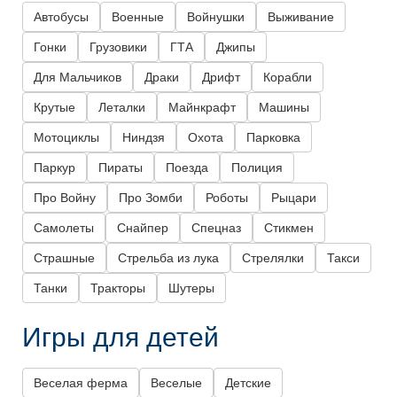
Автобусы
Военные
Войнушки
Выживание
Гонки
Грузовики
ГТА
Джипы
Для Мальчиков
Драки
Дрифт
Корабли
Крутые
Леталки
Майнкрафт
Машины
Мотоциклы
Ниндзя
Охота
Парковка
Паркур
Пираты
Поезда
Полиция
Про Войну
Про Зомби
Роботы
Рыцари
Самолеты
Снайпер
Спецназ
Стикмен
Страшные
Стрельба из лука
Стрелялки
Такси
Танки
Тракторы
Шутеры
Игры для детей
Веселая ферма
Веселые
Детские