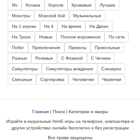
Ио
Когама
Короли
Кровавые
Лучшие
Монстры
Морской бой
Музыкальные
На 1 игрока
На 4
На время
На Двоих
На Троих
Новые
Плохое мороженое
По сети
Побег
Приключения
Приколы
Прикольные
Разные
Ролевые
С Физикой
С Читами
Симуляторы
Симуляторы вождения
Слизарио
Смешные
Сортировка
Человечки
Червячки
Главная
|
Поиск
|
Категории и жанры
Играйте в казуальные html5 игры на телефоне, компьютере и
других устройствах онлайн бесплатно и без регистрации
Все права защищены