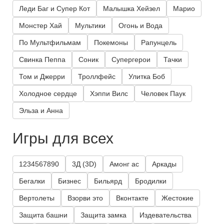
Леди Баг и Супер Кот
Малышка Хейзел
Марио
Монстер Хай
Мультики
Огонь и Вода
По Мультфильмам
Покемоны
Рапунцель
Свинка Пеппа
Соник
Супергерои
Тачки
Том и Джерри
Троллфейс
Улитка Боб
Холодное сердце
Хэппи Вилс
Человек Паук
Эльза и Анна
Игры для всех
1234567890
3Д (3D)
Амонг ас
Аркады
Бегалки
Бизнес
Бильярд
Бродилки
Вертолеты
Взорви это
Вконтакте
Жестокие
Защита башни
Защита замка
Издевательства