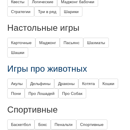
Квесты
Логические
Маджонг бабочки
Стратегии
Три в ряд
Шарики
Настольные игры
Карточные
Маджонг
Пасьянс
Шахматы
Шашки
Игры про животных
Акулы
Дельфины
Драконы
Котята
Кошки
Пони
Про Лошадей
Про Собак
Спортивные
Баскетбол
Бокс
Пенальти
Спортивные