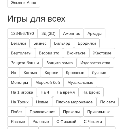
Эльза и Анна
Игры для всех
1234567890
3Д (3D)
Амонг ас
Аркады
Бегалки
Бизнес
Бильярд
Бродилки
Вертолеты
Взорви это
Вконтакте
Жестокие
Защита башни
Защита замка
Издевательства
Ио
Когама
Короли
Кровавые
Лучшие
Монстры
Морской бой
Музыкальные
На 1 игрока
На 4
На время
На Двоих
На Троих
Новые
Плохое мороженое
По сети
Побег
Приключения
Приколы
Прикольные
Разные
Ролевые
С Физикой
С Читами