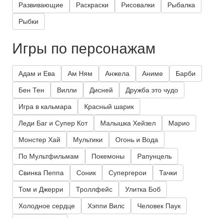
Развивающие
Раскраски
Рисовалки
Рыбалка
Рыбки
Игры по персонажам
Адам и Ева
Ам Ням
Анжела
Аниме
Барби
Бен Тен
Вилли
Дисней
Дружба это чудо
Игра в кальмара
Красный шарик
Леди Баг и Супер Кот
Малышка Хейзел
Марио
Монстер Хай
Мультики
Огонь и Вода
По Мультфильмам
Покемоны
Рапунцель
Свинка Пеппа
Соник
Супергерои
Тачки
Том и Джерри
Троллфейс
Улитка Боб
Холодное сердце
Хэппи Вилс
Человек Паук