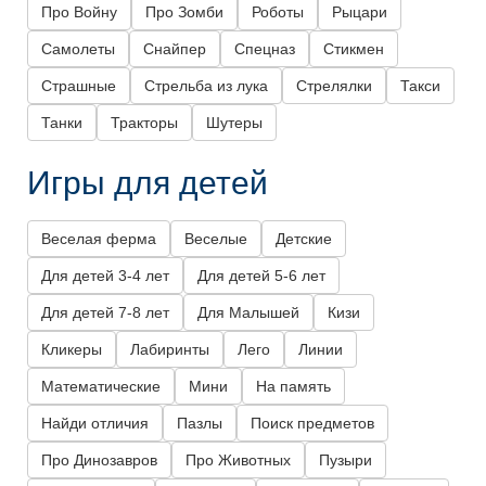
Про Войну
Про Зомби
Роботы
Рыцари
Самолеты
Снайпер
Спецназ
Стикмен
Страшные
Стрельба из лука
Стрелялки
Такси
Танки
Тракторы
Шутеры
Игры для детей
Веселая ферма
Веселые
Детские
Для детей 3-4 лет
Для детей 5-6 лет
Для детей 7-8 лет
Для Малышей
Кизи
Кликеры
Лабиринты
Лего
Линии
Математические
Мини
На память
Найди отличия
Пазлы
Поиск предметов
Про Динозавров
Про Животных
Пузыри