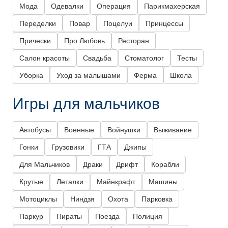
Мода
Одевалки
Операция
Парикмахерская
Переделки
Повар
Поцелуи
Принцессы
Прически
Про Любовь
Ресторан
Салон красоты
Свадьба
Стоматолог
Тесты
Уборка
Уход за малышами
Ферма
Школа
Игры для мальчиков
Автобусы
Военные
Войнушки
Выживание
Гонки
Грузовики
ГТА
Джипы
Для Мальчиков
Драки
Дрифт
Корабли
Крутые
Леталки
Майнкрафт
Машины
Мотоциклы
Ниндзя
Охота
Парковка
Паркур
Пираты
Поезда
Полиция