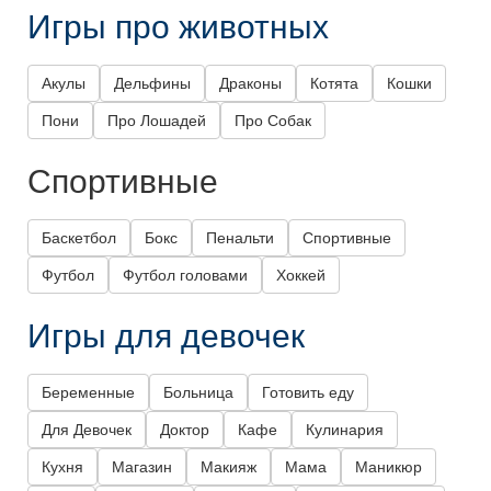
Игры про животных
Акулы
Дельфины
Драконы
Котята
Кошки
Пони
Про Лошадей
Про Собак
Спортивные
Баскетбол
Бокс
Пенальти
Спортивные
Футбол
Футбол головами
Хоккей
Игры для девочек
Беременные
Больница
Готовить еду
Для Девочек
Доктор
Кафе
Кулинария
Кухня
Магазин
Макияж
Мама
Маникюр