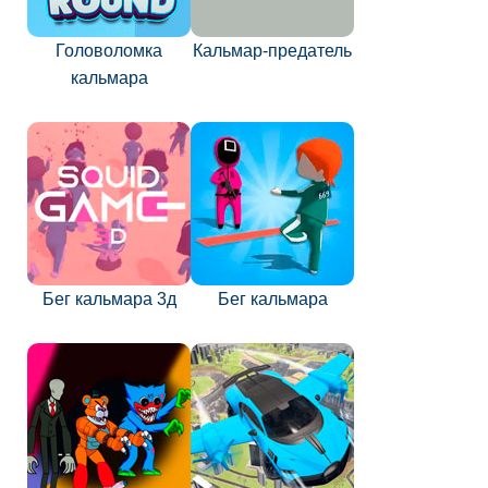
Головоломка
Кальмар-предатель
кальмара
Бег кальмара 3д
Бег кальмара