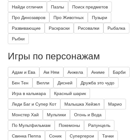
Найди отличия
Пазлы
Поиск предметов
Про Динозавров
Про Животных
Пузыри
Развивающие
Раскраски
Рисовалки
Рыбалка
Рыбки
Игры по персонажам
Адам и Ева
Ам Ням
Анжела
Аниме
Барби
Бен Тен
Вилли
Дисней
Дружба это чудо
Игра в кальмара
Красный шарик
Леди Баг и Супер Кот
Малышка Хейзел
Марио
Монстер Хай
Мультики
Огонь и Вода
По Мультфильмам
Покемоны
Рапунцель
Свинка Пеппа
Соник
Супергерои
Тачки