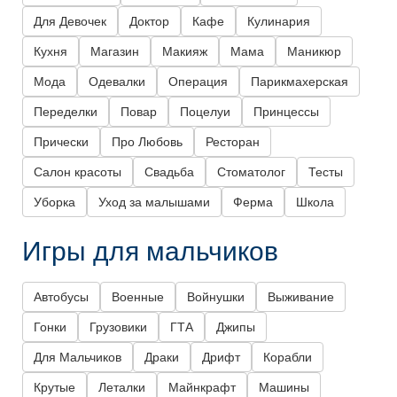
Для Девочек
Доктор
Кафе
Кулинария
Кухня
Магазин
Макияж
Мама
Маникюр
Мода
Одевалки
Операция
Парикмахерская
Переделки
Повар
Поцелуи
Принцессы
Прически
Про Любовь
Ресторан
Салон красоты
Свадьба
Стоматолог
Тесты
Уборка
Уход за малышами
Ферма
Школа
Игры для мальчиков
Автобусы
Военные
Войнушки
Выживание
Гонки
Грузовики
ГТА
Джипы
Для Мальчиков
Драки
Дрифт
Корабли
Крутые
Леталки
Майнкрафт
Машины