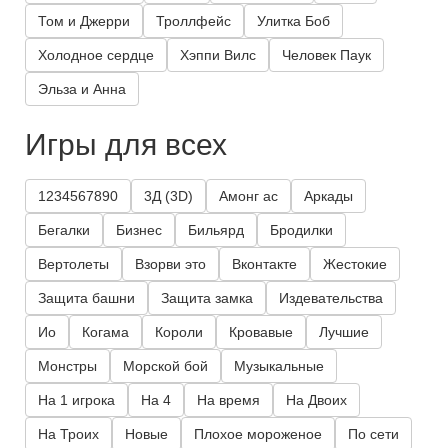
Том и Джерри
Троллфейс
Улитка Боб
Холодное сердце
Хэппи Вилс
Человек Паук
Эльза и Анна
Игры для всех
1234567890
3Д (3D)
Амонг ас
Аркады
Бегалки
Бизнес
Бильярд
Бродилки
Вертолеты
Взорви это
Вконтакте
Жестокие
Защита башни
Защита замка
Издевательства
Ио
Когама
Короли
Кровавые
Лучшие
Монстры
Морской бой
Музыкальные
На 1 игрока
На 4
На время
На Двоих
На Троих
Новые
Плохое мороженое
По сети