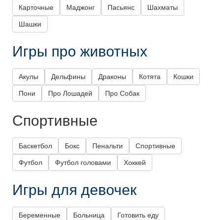
Карточные
Маджонг
Пасьянс
Шахматы
Шашки
Игры про животных
Акулы
Дельфины
Драконы
Котята
Кошки
Пони
Про Лошадей
Про Собак
Спортивные
Баскетбол
Бокс
Пенальти
Спортивные
Футбол
Футбол головами
Хоккей
Игры для девочек
Беременные
Больница
Готовить еду