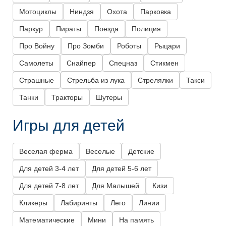
Мотоциклы
Ниндзя
Охота
Парковка
Паркур
Пираты
Поезда
Полиция
Про Войну
Про Зомби
Роботы
Рыцари
Самолеты
Снайпер
Спецназ
Стикмен
Страшные
Стрельба из лука
Стрелялки
Такси
Танки
Тракторы
Шутеры
Игры для детей
Веселая ферма
Веселые
Детские
Для детей 3-4 лет
Для детей 5-6 лет
Для детей 7-8 лет
Для Малышей
Кизи
Кликеры
Лабиринты
Лего
Линии
Математические
Мини
На память