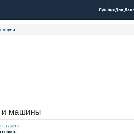
Лучшие
Для Дев
тегории
 и машины
ы выжить