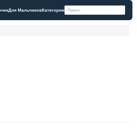
очек
Для Мальчиков
Категории