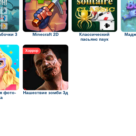
абочки 3
Minecraft 2D
Классический
Мадж
пасьянс паук
Хоррор
я фото-
Нашествие зомби 3д
ка