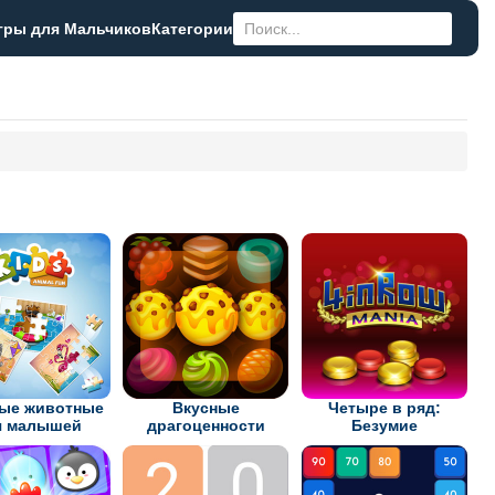
гры для Мальчиков
Категории
ые животные
Вкусные
Четыре в ряд:
я малышей
драгоценности
Безумие