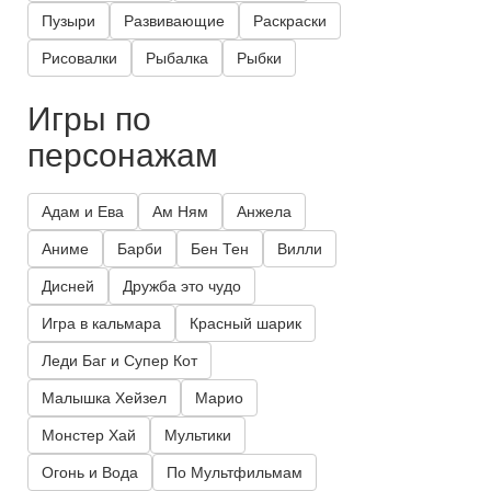
Пузыри
Развивающие
Раскраски
Рисовалки
Рыбалка
Рыбки
Игры по
персонажам
Адам и Ева
Ам Ням
Анжела
Аниме
Барби
Бен Тен
Вилли
Дисней
Дружба это чудо
Игра в кальмара
Красный шарик
Леди Баг и Супер Кот
Малышка Хейзел
Марио
Монстер Хай
Мультики
Огонь и Вода
По Мультфильмам