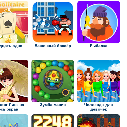
дцать одно
Башенный боксёр
Рыбалка
онг Линк на
Зумба мания
Челлендж для
есь экран
девочек