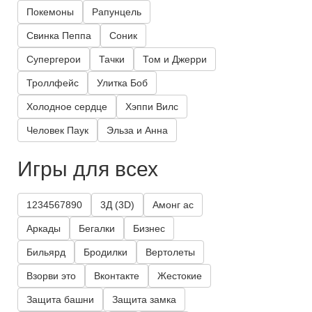
Покемоны
Рапунцель
Свинка Пеппа
Соник
Супергерои
Тачки
Том и Джерри
Троллфейс
Улитка Боб
Холодное сердце
Хэппи Вилс
Человек Паук
Эльза и Анна
Игры для всех
1234567890
3Д (3D)
Амонг ас
Аркады
Бегалки
Бизнес
Бильярд
Бродилки
Вертолеты
Взорви это
Вконтакте
Жестокие
Защита башни
Защита замка