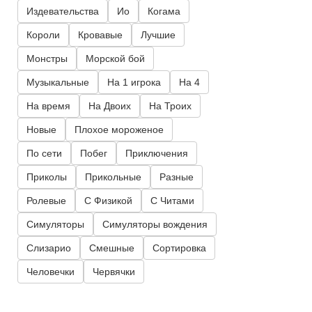
Издевательства
Ио
Когама
Короли
Кровавые
Лучшие
Монстры
Морской бой
Музыкальные
На 1 игрока
На 4
На время
На Двоих
На Троих
Новые
Плохое мороженое
По сети
Побег
Приключения
Приколы
Прикольные
Разные
Ролевые
С Физикой
С Читами
Симуляторы
Симуляторы вождения
Слизарио
Смешные
Сортировка
Человечки
Червячки