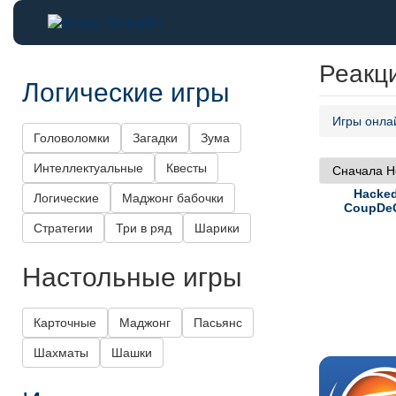
Реакц
Логические игры
Игры онла
Головоломки
Загадки
Зума
Интеллектуальные
Квесты
Hacked
Логические
Маджонг бабочки
CoupDe
Стратегии
Три в ряд
Шарики
Настольные игры
Карточные
Маджонг
Пасьянс
Шахматы
Шашки