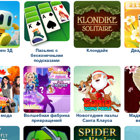
ен 3Д
Пасьянс с
Клондайк
Два
бесконечными
подсказами
 мода
Волшебная фабрика
Новогодние пазлы
Мадж
превращений
Санта Клауса
в