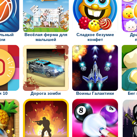
ольный
Весёлая ферма для
Сладкое безумие
Др
ром
малышей
конфет
и 10
Дорога зомби
Воины Галактики
Бег