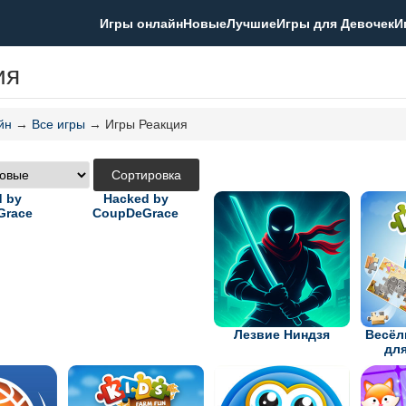
Игры онлайн
Новые
Лучшие
Игры для Девочек
И
ия
йн
→
Все игры
→ Игры Реакция
 by
Hacked by
Grace
CoupDeGrace
Лезвие Ниндзя
Весёл
дл