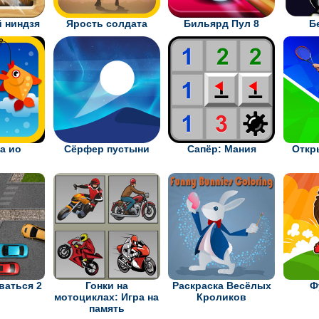
 ниндзя
Ярость солдата
Бильярд Пул 8
Б
а ио
Сёрфер пустыни
Сапёр: Мания
Откр
ваться 2
Гонки на
Раскраска Весёлых
Ф
мотоциклах: Игра на
Кроликов
память