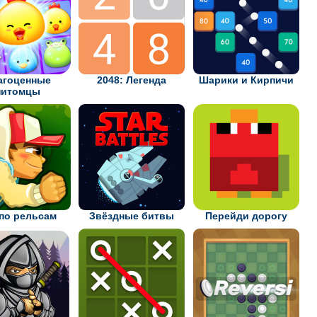
агоценные
2048: Легенда
Шарики и Кирпичи
питомцы
 по рельсам
Звёздные битвы
Перейди дорогу