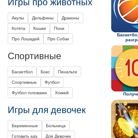
Игры про животных
Акулы
Дельфины
Драконы
Котята
Кошки
Пони
Баскетб
Про Лошадей
Про Собак
разг
Спортивные
Баскетбол
Бокс
Пенальти
Спортивные
Футбол
Футбол головами
Хоккей
Получ
Игры для девочек
Беременные
Больница
Готовить еду
Для Девочек