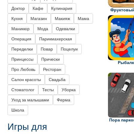
Доктор
Кафе
Кулинария
Фруктовый
Кухня
Магазин
Макияж
Мама
Маникюр
Мода
Одевалки
Операция
Парикмахерская
Переделки
Повар
Поцелуи
Принцессы
Прически
Рыбалк
Про Любовь
Ресторан
Салон красоты
Свадьба
Стоматолог
Тесты
Уборка
Уход за малышами
Ферма
Школа
Пора парко
Игры для