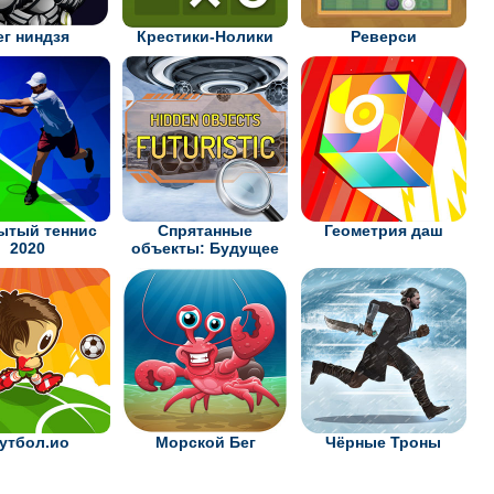
ег ниндзя
Крестики-Нолики
Реверси
ытый теннис
Спрятанные
Геометрия даш
2020
объекты: Будущее
утбол.ио
Морской Бег
Чёрные Троны