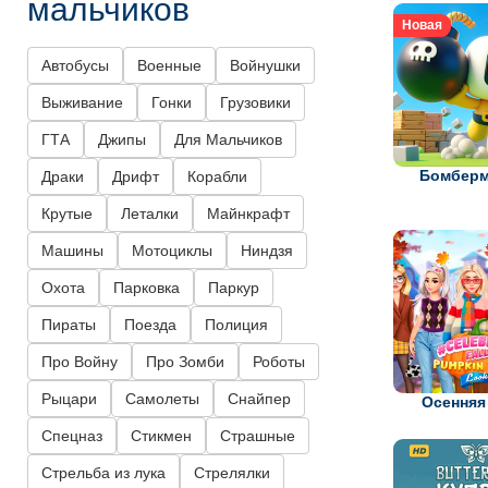
мальчиков
Новая
Автобусы
Военные
Войнушки
Выживание
Гонки
Грузовики
ГТА
Джипы
Для Мальчиков
Бомберм
Драки
Дрифт
Корабли
Крутые
Леталки
Майнкрафт
Машины
Мотоциклы
Ниндзя
Охота
Парковка
Паркур
Пираты
Поезда
Полиция
Про Войну
Про Зомби
Роботы
Рыцари
Самолеты
Снайпер
Осенняя
Спецназ
Стикмен
Страшные
Стрельба из лука
Стрелялки