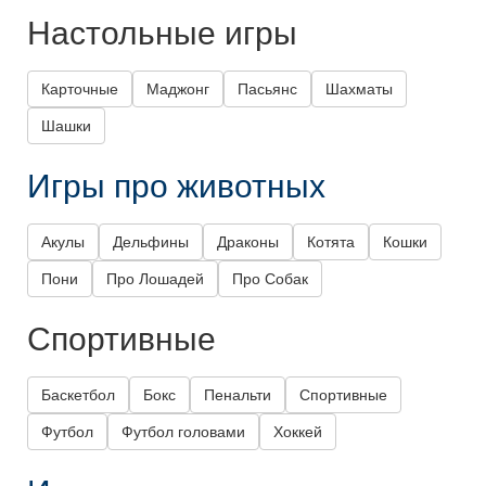
Настольные игры
Карточные
Маджонг
Пасьянс
Шахматы
Шашки
Игры про животных
Акулы
Дельфины
Драконы
Котята
Кошки
Пони
Про Лошадей
Про Собак
Спортивные
Баскетбол
Бокс
Пенальти
Спортивные
Футбол
Футбол головами
Хоккей