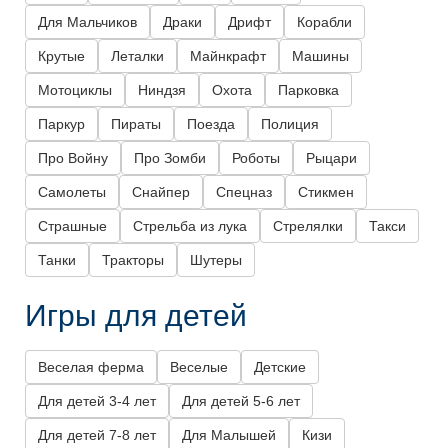
Для Мальчиков
Драки
Дрифт
Корабли
Крутые
Леталки
Майнкрафт
Машины
Мотоциклы
Ниндзя
Охота
Парковка
Паркур
Пираты
Поезда
Полиция
Про Войну
Про Зомби
Роботы
Рыцари
Самолеты
Снайпер
Спецназ
Стикмен
Страшные
Стрельба из лука
Стрелялки
Такси
Танки
Тракторы
Шутеры
Игры для детей
Веселая ферма
Веселые
Детские
Для детей 3-4 лет
Для детей 5-6 лет
Для детей 7-8 лет
Для Малышей
Кизи