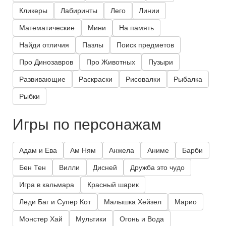
Кликеры
Лабиринты
Лего
Линии
Математические
Мини
На память
Найди отличия
Пазлы
Поиск предметов
Про Динозавров
Про Животных
Пузыри
Развивающие
Раскраски
Рисовалки
Рыбалка
Рыбки
Игры по персонажам
Адам и Ева
Ам Ням
Анжела
Аниме
Барби
Бен Тен
Вилли
Дисней
Дружба это чудо
Игра в кальмара
Красный шарик
Леди Баг и Супер Кот
Малышка Хейзел
Марио
Монстер Хай
Мультики
Огонь и Вода