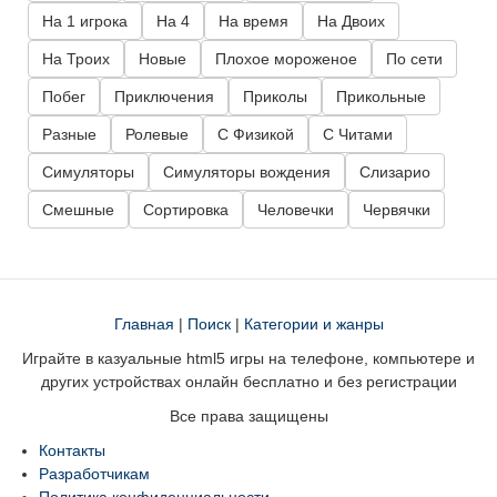
На 1 игрока
На 4
На время
На Двоих
На Троих
Новые
Плохое мороженое
По сети
Побег
Приключения
Приколы
Прикольные
Разные
Ролевые
С Физикой
С Читами
Симуляторы
Симуляторы вождения
Слизарио
Смешные
Сортировка
Человечки
Червячки
Главная
|
Поиск
|
Категории и жанры
Играйте в казуальные html5 игры на телефоне, компьютере и
других устройствах онлайн бесплатно и без регистрации
Все права защищены
Контакты
Разработчикам