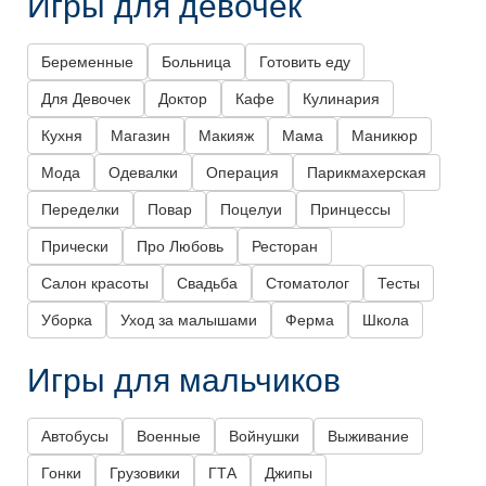
Игры для девочек
Беременные
Больница
Готовить еду
Для Девочек
Доктор
Кафе
Кулинария
Кухня
Магазин
Макияж
Мама
Маникюр
Мода
Одевалки
Операция
Парикмахерская
Переделки
Повар
Поцелуи
Принцессы
Прически
Про Любовь
Ресторан
Салон красоты
Свадьба
Стоматолог
Тесты
Уборка
Уход за малышами
Ферма
Школа
Игры для мальчиков
Автобусы
Военные
Войнушки
Выживание
Гонки
Грузовики
ГТА
Джипы