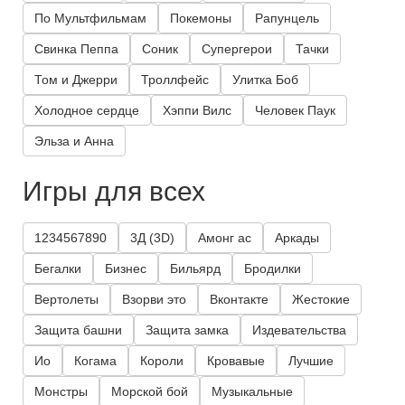
По Мультфильмам
Покемоны
Рапунцель
Свинка Пеппа
Соник
Супергерои
Тачки
Том и Джерри
Троллфейс
Улитка Боб
Холодное сердце
Хэппи Вилс
Человек Паук
Эльза и Анна
Игры для всех
1234567890
3Д (3D)
Амонг ас
Аркады
Бегалки
Бизнес
Бильярд
Бродилки
Вертолеты
Взорви это
Вконтакте
Жестокие
Защита башни
Защита замка
Издевательства
Ио
Когама
Короли
Кровавые
Лучшие
Монстры
Морской бой
Музыкальные