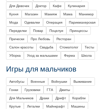
Для Девочек
Доктор
Кафе
Кулинария
Кухня
Магазин
Макияж
Мама
Маникюр
Мода
Одевалки
Операция
Парикмахерская
Переделки
Повар
Поцелуи
Принцессы
Прически
Про Любовь
Ресторан
Салон красоты
Свадьба
Стоматолог
Тесты
Уборка
Уход за малышами
Ферма
Школа
Игры для мальчиков
Автобусы
Военные
Войнушки
Выживание
Гонки
Грузовики
ГТА
Джипы
Для Мальчиков
Драки
Дрифт
Корабли
Крутые
Леталки
Майнкрафт
Машины