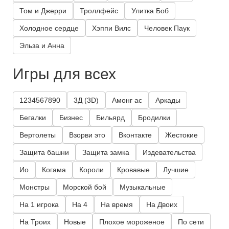
Том и Джерри
Троллфейс
Улитка Боб
Холодное сердце
Хэппи Вилс
Человек Паук
Эльза и Анна
Игры для всех
1234567890
3Д (3D)
Амонг ас
Аркады
Бегалки
Бизнес
Бильярд
Бродилки
Вертолеты
Взорви это
Вконтакте
Жестокие
Защита башни
Защита замка
Издевательства
Ио
Когама
Короли
Кровавые
Лучшие
Монстры
Морской бой
Музыкальные
На 1 игрока
На 4
На время
На Двоих
На Троих
Новые
Плохое мороженое
По сети