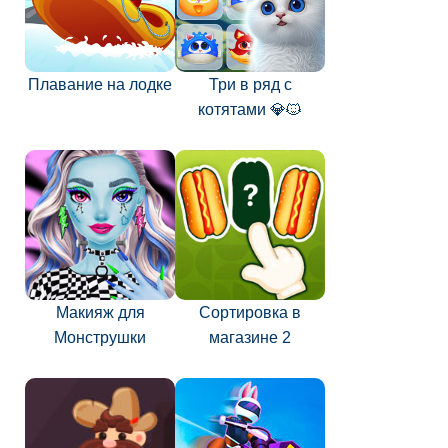
Плавание на лодке
Три в ряд с
котятами 💎🐱
Макияж для
Сортировка в
Монструшки
магазине 2