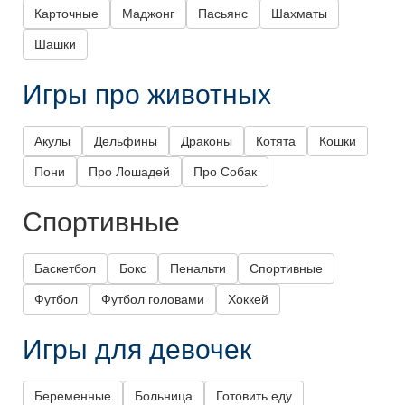
Карточные
Маджонг
Пасьянс
Шахматы
Шашки
Игры про животных
Акулы
Дельфины
Драконы
Котята
Кошки
Пони
Про Лошадей
Про Собак
Спортивные
Баскетбол
Бокс
Пенальти
Спортивные
Футбол
Футбол головами
Хоккей
Игры для девочек
Беременные
Больница
Готовить еду