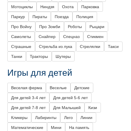
Мотоциклы
Ниндзя
Охота
Парковка
Паркур
Пираты
Поезда
Полиция
Про Войну
Про Зомби
Роботы
Рыцари
Самолеты
Снайпер
Спецназ
Стикмен
Страшные
Стрельба из лука
Стрелялки
Такси
Танки
Тракторы
Шутеры
Игры для детей
Веселая ферма
Веселые
Детские
Для детей 3-4 лет
Для детей 5-6 лет
Для детей 7-8 лет
Для Малышей
Кизи
Кликеры
Лабиринты
Лего
Линии
Математические
Мини
На память