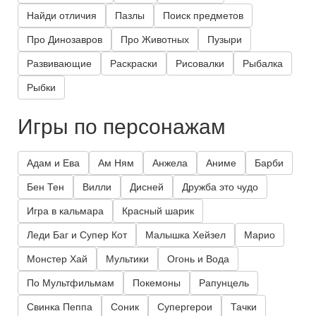
Найди отличия
Пазлы
Поиск предметов
Про Динозавров
Про Животных
Пузыри
Развивающие
Раскраски
Рисовалки
Рыбалка
Рыбки
Игры по персонажам
Адам и Ева
Ам Ням
Анжела
Аниме
Барби
Бен Тен
Вилли
Дисней
Дружба это чудо
Игра в кальмара
Красный шарик
Леди Баг и Супер Кот
Малышка Хейзел
Марио
Монстер Хай
Мультики
Огонь и Вода
По Мультфильмам
Покемоны
Рапунцель
Свинка Пеппа
Соник
Супергерои
Тачки