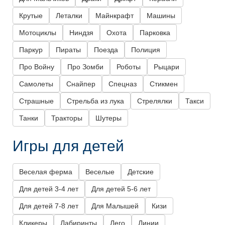
Крутые
Леталки
Майнкрафт
Машины
Мотоциклы
Ниндзя
Охота
Парковка
Паркур
Пираты
Поезда
Полиция
Про Войну
Про Зомби
Роботы
Рыцари
Самолеты
Снайпер
Спецназ
Стикмен
Страшные
Стрельба из лука
Стрелялки
Такси
Танки
Тракторы
Шутеры
Игры для детей
Веселая ферма
Веселые
Детские
Для детей 3-4 лет
Для детей 5-6 лет
Для детей 7-8 лет
Для Малышей
Кизи
Кликеры
Лабиринты
Лего
Линии