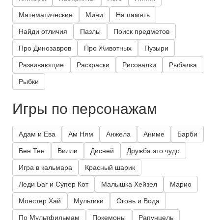
Математические
Мини
На память
Найди отличия
Пазлы
Поиск предметов
Про Динозавров
Про Животных
Пузыри
Развивающие
Раскраски
Рисовалки
Рыбалка
Рыбки
Игры по персонажам
Адам и Ева
Ам Ням
Анжела
Аниме
Барби
Бен Тен
Вилли
Дисней
Дружба это чудо
Игра в кальмара
Красный шарик
Леди Баг и Супер Кот
Малышка Хейзел
Марио
Монстер Хай
Мультики
Огонь и Вода
По Мультфильмам
Покемоны
Рапунцель