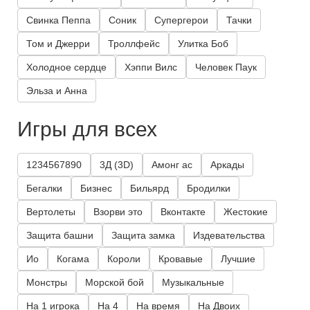
Свинка Пеппа
Соник
Супергерои
Тачки
Том и Джерри
Троллфейс
Улитка Боб
Холодное сердце
Хэппи Вилс
Человек Паук
Эльза и Анна
Игры для всех
1234567890
3Д (3D)
Амонг ас
Аркады
Бегалки
Бизнес
Бильярд
Бродилки
Вертолеты
Взорви это
Вконтакте
Жестокие
Защита башни
Защита замка
Издевательства
Ио
Когама
Короли
Кровавые
Лучшие
Монстры
Морской бой
Музыкальные
На 1 игрока
На 4
На время
На Двоих