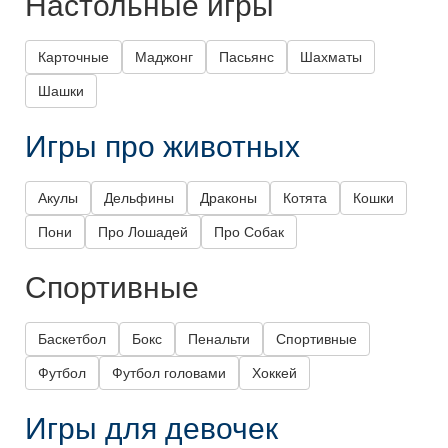
Настольные игры
Карточные
Маджонг
Пасьянс
Шахматы
Шашки
Игры про животных
Акулы
Дельфины
Драконы
Котята
Кошки
Пони
Про Лошадей
Про Собак
Спортивные
Баскетбол
Бокс
Пенальти
Спортивные
Футбол
Футбол головами
Хоккей
Игры для девочек