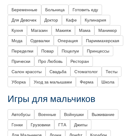
Беременные
Больница
Готовить еду
Для Девочек
Доктор
Кафе
Кулинария
Кухня
Магазин
Макияж
Мама
Маникюр
Мода
Одевалки
Операция
Парикмахерская
Переделки
Повар
Поцелуи
Принцессы
Прически
Про Любовь
Ресторан
Салон красоты
Свадьба
Стоматолог
Тесты
Уборка
Уход за малышами
Ферма
Школа
Игры для мальчиков
Автобусы
Военные
Войнушки
Выживание
Гонки
Грузовики
ГТА
Джипы
Для Мальчиков
Драки
Дрифт
Корабли