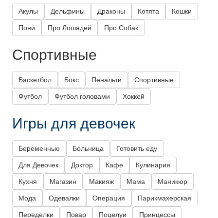
Акулы
Дельфины
Драконы
Котята
Кошки
Пони
Про Лошадей
Про Собак
Спортивные
Баскетбол
Бокс
Пенальти
Спортивные
Футбол
Футбол головами
Хоккей
Игры для девочек
Беременные
Больница
Готовить еду
Для Девочек
Доктор
Кафе
Кулинария
Кухня
Магазин
Макияж
Мама
Маникюр
Мода
Одевалки
Операция
Парикмахерская
Переделки
Повар
Поцелуи
Принцессы