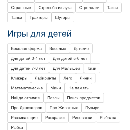
Страшные
Стрельба из лука
Стрелялки
Такси
Танки
Тракторы
Шутеры
Игры для детей
Веселая ферма
Веселые
Детские
Для детей 3-4 лет
Для детей 5-6 лет
Для детей 7-8 лет
Для Малышей
Кизи
Кликеры
Лабиринты
Лего
Линии
Математические
Мини
На память
Найди отличия
Пазлы
Поиск предметов
Про Динозавров
Про Животных
Пузыри
Развивающие
Раскраски
Рисовалки
Рыбалка
Рыбки