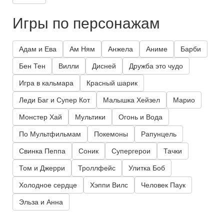
Игры по персонажам
Адам и Ева
Ам Ням
Анжела
Аниме
Барби
Бен Тен
Вилли
Дисней
Дружба это чудо
Игра в кальмара
Красный шарик
Леди Баг и Супер Кот
Малышка Хейзел
Марио
Монстер Хай
Мультики
Огонь и Вода
По Мультфильмам
Покемоны
Рапунцель
Свинка Пеппа
Соник
Супергерои
Тачки
Том и Джерри
Троллфейс
Улитка Боб
Холодное сердце
Хэппи Вилс
Человек Паук
Эльза и Анна