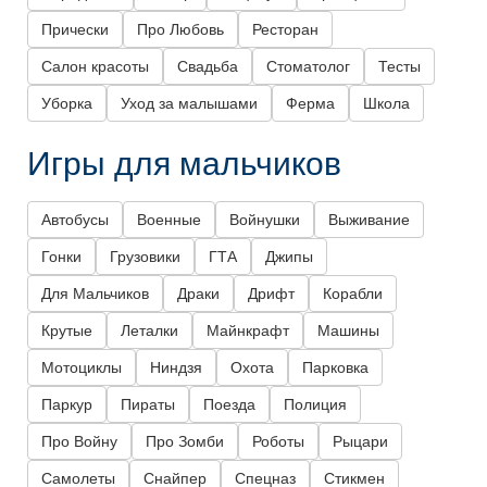
Прически
Про Любовь
Ресторан
Салон красоты
Свадьба
Стоматолог
Тесты
Уборка
Уход за малышами
Ферма
Школа
Игры для мальчиков
Автобусы
Военные
Войнушки
Выживание
Гонки
Грузовики
ГТА
Джипы
Для Мальчиков
Драки
Дрифт
Корабли
Крутые
Леталки
Майнкрафт
Машины
Мотоциклы
Ниндзя
Охота
Парковка
Паркур
Пираты
Поезда
Полиция
Про Войну
Про Зомби
Роботы
Рыцари
Самолеты
Снайпер
Спецназ
Стикмен