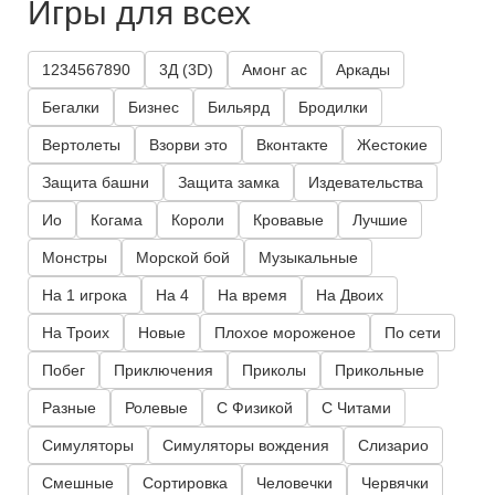
Игры для всех
1234567890
3Д (3D)
Амонг ас
Аркады
Бегалки
Бизнес
Бильярд
Бродилки
Вертолеты
Взорви это
Вконтакте
Жестокие
Защита башни
Защита замка
Издевательства
Ио
Когама
Короли
Кровавые
Лучшие
Монстры
Морской бой
Музыкальные
На 1 игрока
На 4
На время
На Двоих
На Троих
Новые
Плохое мороженое
По сети
Побег
Приключения
Приколы
Прикольные
Разные
Ролевые
С Физикой
С Читами
Симуляторы
Симуляторы вождения
Слизарио
Смешные
Сортировка
Человечки
Червячки