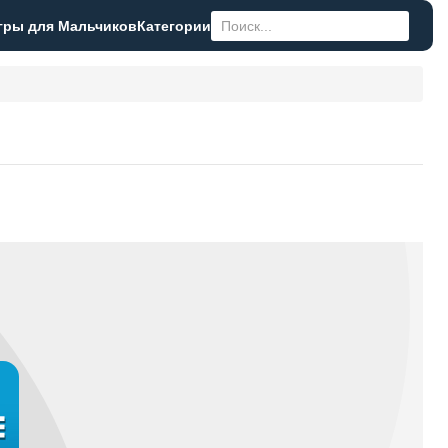
гры для Мальчиков
Категории