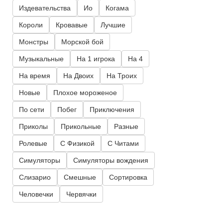
Издевательства
Ио
Когама
Короли
Кровавые
Лучшие
Монстры
Морской бой
Музыкальные
На 1 игрока
На 4
На время
На Двоих
На Троих
Новые
Плохое мороженое
По сети
Побег
Приключения
Приколы
Прикольные
Разные
Ролевые
С Физикой
С Читами
Симуляторы
Симуляторы вождения
Слизарио
Смешные
Сортировка
Человечки
Червячки