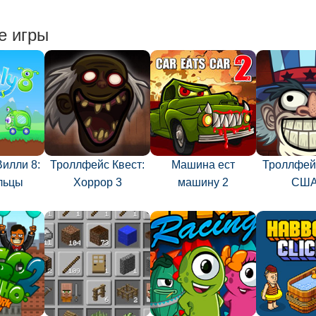
е игры
илли 8:
Троллфейс Квест:
Машина ест
Троллфейс
льцы
Хоррор 3
машину 2
США