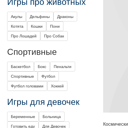
Игры про животных
Акулы
Дельфины
Драконы
Котята
Кошки
Пони
Про Лошадей
Про Собак
Спортивные
Баскетбол
Бокс
Пенальти
Спортивные
Футбол
Футбол головами
Хоккей
Игры для девочек
Беременные
Больница
Космически
Готовить еду
Для Девочек