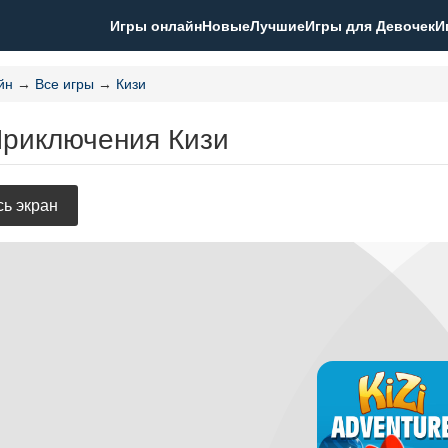
Игры онлайн
Новые
Лучшие
Игры для Девочек
И
йн
→
Все игры
→
Кизи
Приключения Кизи
ь экран