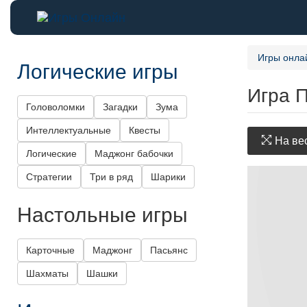
Игры онла
Логические игры
Игра 
Головоломки
Загадки
Зума
Интеллектуальные
Квесты
На вес
Логические
Маджонг бабочки
Стратегии
Три в ряд
Шарики
Настольные игры
Карточные
Маджонг
Пасьянс
Шахматы
Шашки