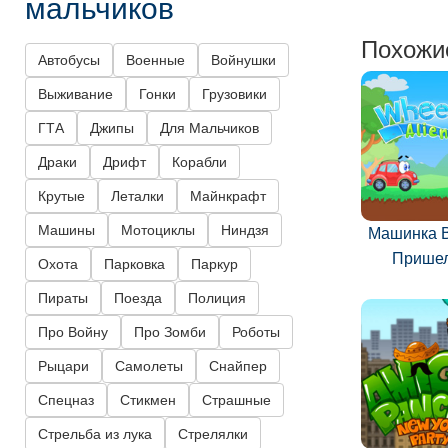
мальчиков
Похожи
Автобусы
Военные
Войнушки
Выживание
Гонки
Грузовики
ГТА
Джипы
Для Мальчиков
Драки
Дрифт
Корабли
Крутые
Леталки
Майнкрафт
Машины
Мотоциклы
Ниндзя
Машинка В
Прише
Охота
Парковка
Паркур
Пираты
Поезда
Полиция
Про Войну
Про Зомби
Роботы
Рыцари
Самолеты
Снайпер
Спецназ
Стикмен
Страшные
Стрельба из лука
Стрелялки