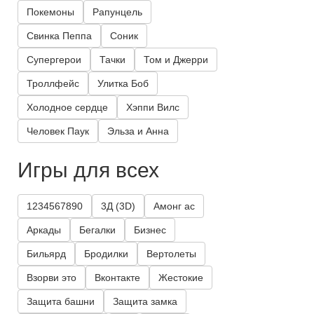
Покемоны
Рапунцель
Свинка Пеппа
Соник
Супергерои
Тачки
Том и Джерри
Троллфейс
Улитка Боб
Холодное сердце
Хэппи Вилс
Человек Паук
Эльза и Анна
Игры для всех
1234567890
3Д (3D)
Амонг ас
Аркады
Бегалки
Бизнес
Бильярд
Бродилки
Вертолеты
Взорви это
Вконтакте
Жестокие
Защита башни
Защита замка