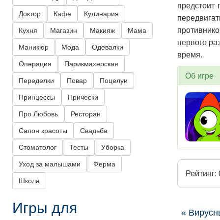
предстоит 
Доктор
Кафе
Кулинария
передвига
противнико
Кухня
Магазин
Макияж
Мама
первого ра
Маникюр
Мода
Одевалки
время.
Операция
Парикмахерская
Об игре
Переделки
Повар
Поцелуи
Принцессы
Прически
Про Любовь
Ресторан
Салон красоты
Свадьба
Стоматолог
Тесты
Уборка
Уход за малышами
Ферма
Рейтинг: 
Школа
Игры для
« Вирусн