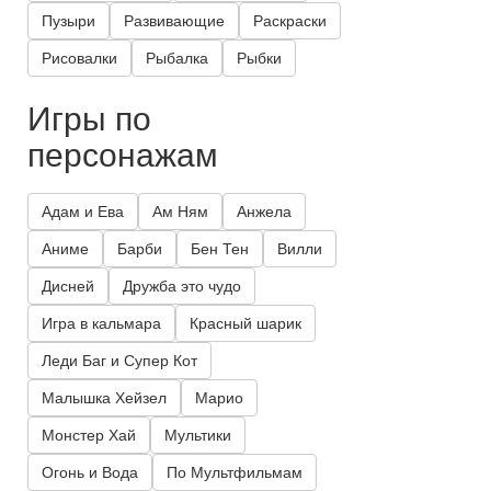
Пузыри
Развивающие
Раскраски
Рисовалки
Рыбалка
Рыбки
Игры по
персонажам
Адам и Ева
Ам Ням
Анжела
Аниме
Барби
Бен Тен
Вилли
Дисней
Дружба это чудо
Игра в кальмара
Красный шарик
Леди Баг и Супер Кот
Малышка Хейзел
Марио
Монстер Хай
Мультики
Огонь и Вода
По Мультфильмам