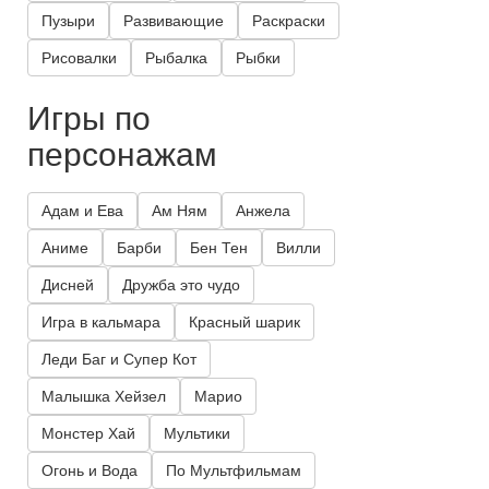
Пузыри
Развивающие
Раскраски
Рисовалки
Рыбалка
Рыбки
Игры по
персонажам
Адам и Ева
Ам Ням
Анжела
Аниме
Барби
Бен Тен
Вилли
Дисней
Дружба это чудо
Игра в кальмара
Красный шарик
Леди Баг и Супер Кот
Малышка Хейзел
Марио
Монстер Хай
Мультики
Огонь и Вода
По Мультфильмам