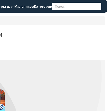
гры для Мальчиков
Категории
и