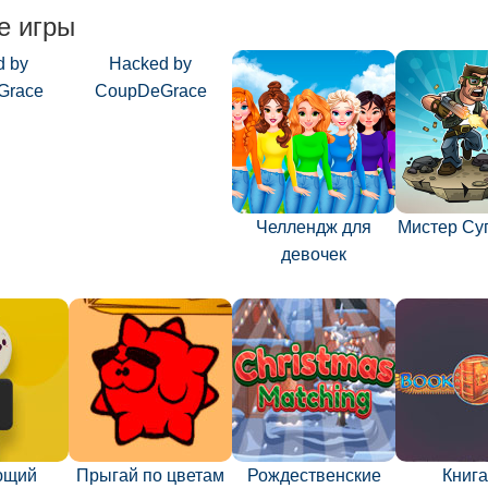
е игры
d by
Hacked by
Grace
CoupDeGrace
Челлендж для
Мистер Су
девочек
ющий
Прыгай по цветам
Рождественские
Книга