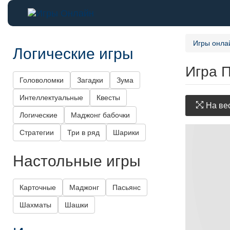
Игры онла
Логические игры
Игра 
Головоломки
Загадки
Зума
Интеллектуальные
Квесты
На вес
Логические
Маджонг бабочки
Стратегии
Три в ряд
Шарики
Настольные игры
Карточные
Маджонг
Пасьянс
Шахматы
Шашки