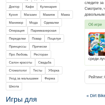
следите за
Доктор
Кафе
Кулинария
Смотрите, 
довольным
Кухня
Магазин
Макияж
Мама
Маникюр
Мода
Одевалки
Об игре
Операция
Парикмахерская
Переделки
Повар
Поцелуи
Принцессы
Прически
Про Любовь
Ресторан
среди лу
Салон красоты
Свадьба
Стоматолог
Тесты
Уборка
Рейтинг: 
Уход за малышами
Ферма
Школа
« Dirt Bik
Игры для