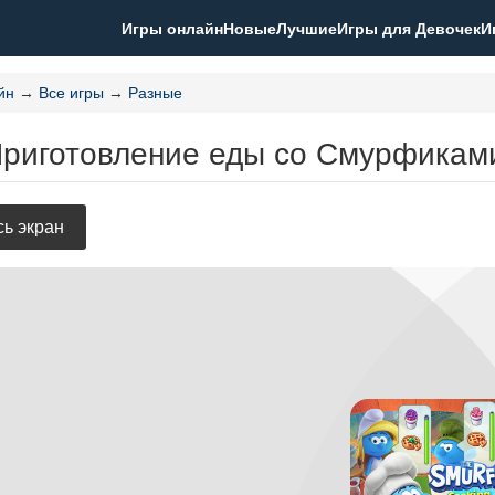
Игры онлайн
Новые
Лучшие
Игры для Девочек
И
йн
→
Все игры
→
Разные
Приготовление еды со Смурфикам
ь экран