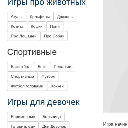
Игры про животных
Акулы
Дельфины
Драконы
Котята
Кошки
Пони
Про Лошадей
Про Собак
Спортивные
Баскетбол
Бокс
Пенальти
Спортивные
Футбол
Футбол головами
Хоккей
Игры для девочек
Беременные
Больница
Игра начин
Готовить еду
Для Девочек