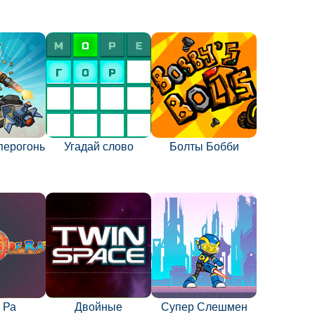
перогонь
Угадай слово
Болты Бобби
 Ра
Двойные
Супер Слешмен