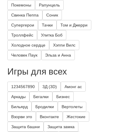
Покемоны
Рапунцель
Свинка Пеппа
Соник
Супергерои
Тачки
Том и Джерри
Троллфейс
Улитка Боб
Холодное сердце
Хэппи Вилс
Человек Паук
Эльза и Анна
Игры для всех
1234567890
3Д (3D)
Амонг ас
Аркады
Бегалки
Бизнес
Бильярд
Бродилки
Вертолеты
Взорви это
Вконтакте
Жестокие
Защита башни
Защита замка