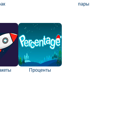
рак
пары
акеты
Проценты