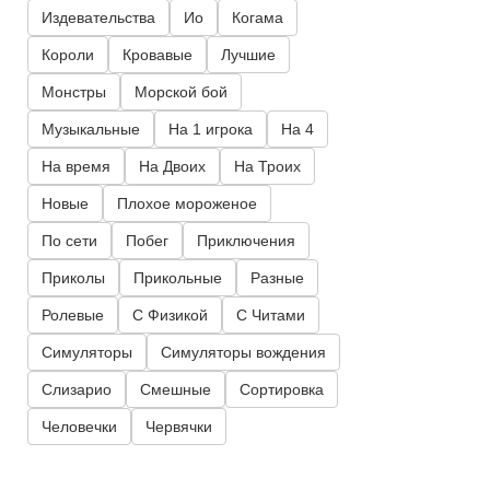
Издевательства
Ио
Когама
Короли
Кровавые
Лучшие
Монстры
Морской бой
Музыкальные
На 1 игрока
На 4
На время
На Двоих
На Троих
Новые
Плохое мороженое
По сети
Побег
Приключения
Приколы
Прикольные
Разные
Ролевые
С Физикой
С Читами
Симуляторы
Симуляторы вождения
Слизарио
Смешные
Сортировка
Человечки
Червячки