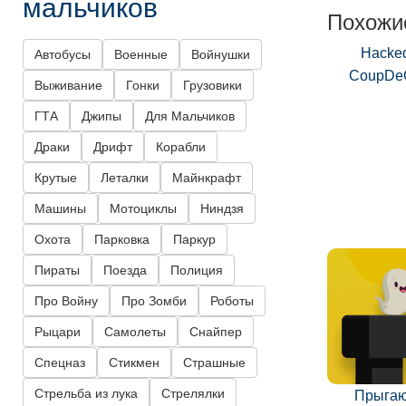
мальчиков
Похожи
Hacke
Автобусы
Военные
Войнушки
CoupDe
Выживание
Гонки
Грузовики
ГТА
Джипы
Для Мальчиков
Драки
Дрифт
Корабли
Крутые
Леталки
Майнкрафт
Машины
Мотоциклы
Ниндзя
Охота
Парковка
Паркур
Пираты
Поезда
Полиция
Про Войну
Про Зомби
Роботы
Рыцари
Самолеты
Снайпер
Спецназ
Стикмен
Страшные
Стрельба из лука
Стрелялки
Прыга