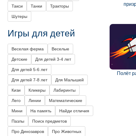
приз
Такси
Танки
Тракторы
Шутеры
Игры для детей
Веселая ферма
Веселые
Детские
Для детей 3-4 лет
Для детей 5-6 лет
Полёт р
Для детей 7-8 лет
Для Малышей
Кизи
Кликеры
Лабиринты
Лего
Линии
Математические
Мини
На память
Найди отличия
Пазлы
Поиск предметов
Про Динозавров
Про Животных