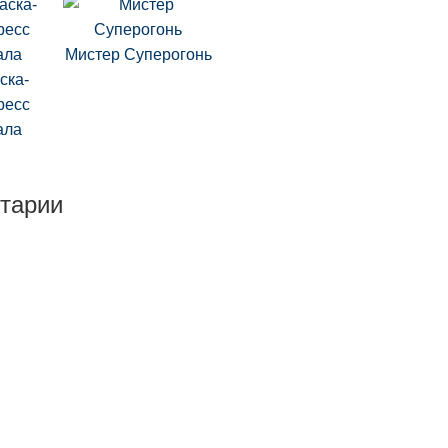
Мистер Суперогонь
ска-
ресс
ала
тарии