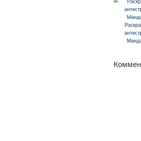
Раскра
антист
Манд
Коммен