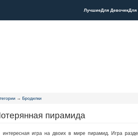
Лучшие
Для Девочек
Для
тегории
→
Бродилки
Потерянная пирамида
 интересная игра на двоих в мире пирамид. Игра разде