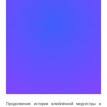
Продолжение истории влюблённой медсестры и