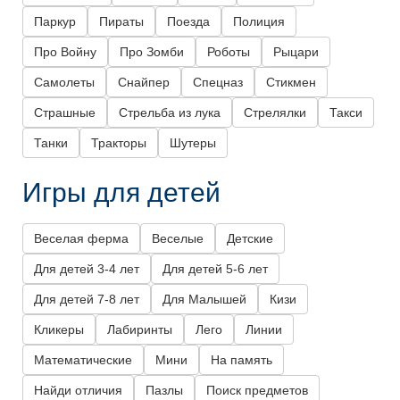
Паркур
Пираты
Поезда
Полиция
Про Войну
Про Зомби
Роботы
Рыцари
Самолеты
Снайпер
Спецназ
Стикмен
Страшные
Стрельба из лука
Стрелялки
Такси
Танки
Тракторы
Шутеры
Игры для детей
Веселая ферма
Веселые
Детские
Для детей 3-4 лет
Для детей 5-6 лет
Для детей 7-8 лет
Для Малышей
Кизи
Кликеры
Лабиринты
Лего
Линии
Математические
Мини
На память
Найди отличия
Пазлы
Поиск предметов