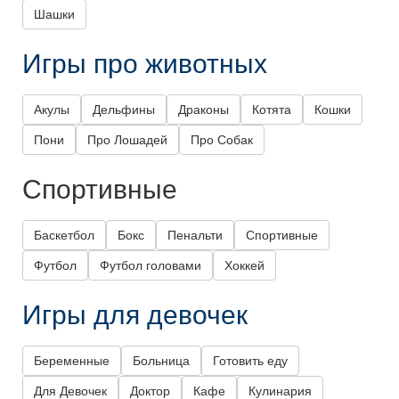
Шашки
Игры про животных
Акулы
Дельфины
Драконы
Котята
Кошки
Пони
Про Лошадей
Про Собак
Спортивные
Баскетбол
Бокс
Пенальти
Спортивные
Футбол
Футбол головами
Хоккей
Игры для девочек
Беременные
Больница
Готовить еду
Для Девочек
Доктор
Кафе
Кулинария