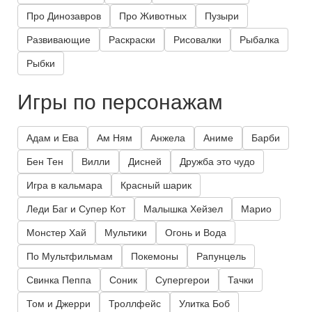
Про Динозавров
Про Животных
Пузыри
Развивающие
Раскраски
Рисовалки
Рыбалка
Рыбки
Игры по персонажам
Адам и Ева
Ам Ням
Анжела
Аниме
Барби
Бен Тен
Вилли
Дисней
Дружба это чудо
Игра в кальмара
Красный шарик
Леди Баг и Супер Кот
Малышка Хейзел
Марио
Монстер Хай
Мультики
Огонь и Вода
По Мультфильмам
Покемоны
Рапунцель
Свинка Пеппа
Соник
Супергерои
Тачки
Том и Джерри
Троллфейс
Улитка Боб