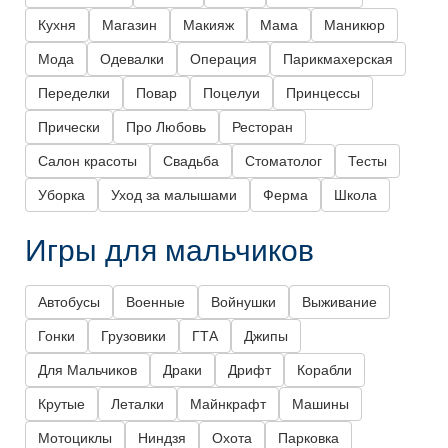
Кухня
Магазин
Макияж
Мама
Маникюр
Мода
Одевалки
Операция
Парикмахерская
Переделки
Повар
Поцелуи
Принцессы
Прически
Про Любовь
Ресторан
Салон красоты
Свадьба
Стоматолог
Тесты
Уборка
Уход за малышами
Ферма
Школа
Игры для мальчиков
Автобусы
Военные
Войнушки
Выживание
Гонки
Грузовики
ГТА
Джипы
Для Мальчиков
Драки
Дрифт
Корабли
Крутые
Леталки
Майнкрафт
Машины
Мотоциклы
Ниндзя
Охота
Парковка