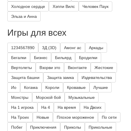
Холодное сердце
Хэппи Вилс
Человек Паук
Эльза и Анна
Игры для всех
1234567890
3Д (3D)
Амонг ас
Аркады
Бегалки
Бизнес
Бильярд
Бродилки
Вертолеты
Взорви это
Вконтакте
Жестокие
Защита башни
Защита замка
Издевательства
Ио
Когама
Короли
Кровавые
Лучшие
Монстры
Морской бой
Музыкальные
На 1 игрока
На 4
На время
На Двоих
На Троих
Новые
Плохое мороженое
По сети
Побег
Приключения
Приколы
Прикольные