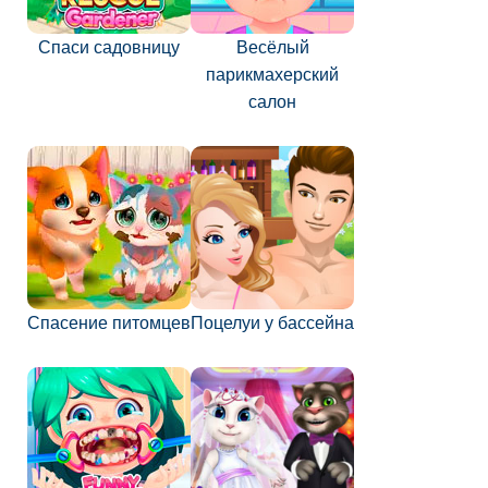
Спаси садовницу
Весёлый
парикмахерский
салон
Спасение питомцев
Поцелуи у бассейна