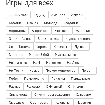
Игры для всех
1234567890
3Д (3D)
Амонг ас
Аркады
Бегалки
Бизнес
Бильярд
Бродилки
Вертолеты
Взорви это
Вконтакте
Жестокие
Защита башни
Защита замка
Издевательства
Ио
Когама
Короли
Кровавые
Лучшие
Монстры
Морской бой
Музыкальные
На 1 игрока
На 4
На время
На Двоих
На Троих
Новые
Плохое мороженое
По сети
Побег
Приключения
Приколы
Прикольные
Разные
Ролевые
С Физикой
С Читами
Симуляторы
Симуляторы вождения
Слизарио
Смешные
Сортировка
Человечки
Червячки