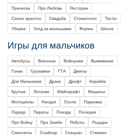
Прически
Про Любовь
Ресторан
Салон красоты
Свадьба
Стоматолог
Тесты
Уборка
Уход за малышами
Ферма
Школа
Игры для мальчиков
Автобусы
Военные
Войнушки
Выживание
Гонки
Грузовики
ГТА
Джипы
Для Мальчиков
Драки
Дрифт
Корабли
Крутые
Леталки
Майнкрафт
Машины
Мотоциклы
Ниндзя
Охота
Парковка
Паркур
Пираты
Поезда
Полиция
Про Войну
Про Зомби
Роботы
Рыцари
Самолеты
Снайпер
Спецназ
Стикмен