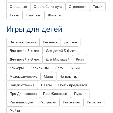
Страшные
Стрельба из лука
Стрелялки
Такси
Танки
Тракторы
Шутеры
Игры для детей
Веселая ферма
Веселые
Детские
Для детей 3-4 лет
Для детей 5-6 лет
Для детей 7-8 лет
Для Малышей
Кизи
Кликеры
Лабиринты
Лего
Линии
Математические
Мини
На память
Найди отличия
Пазлы
Поиск предметов
Про Динозавров
Про Животных
Пузыри
Развивающие
Раскраски
Рисовалки
Рыбалка
Рыбки