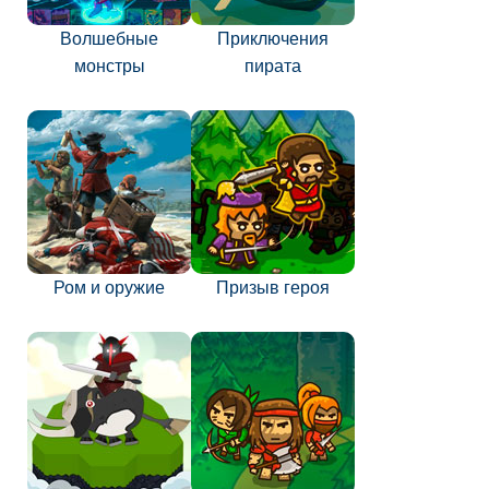
Волшебные
Приключения
монстры
пирата
Ром и оружие
Призыв героя