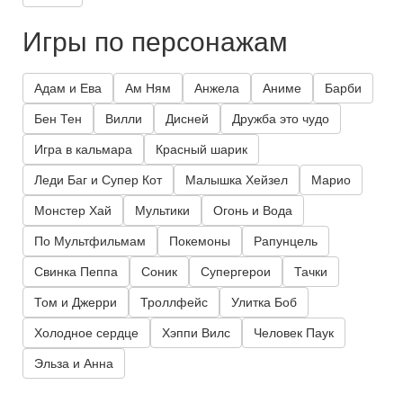
Игры по персонажам
Адам и Ева
Ам Ням
Анжела
Аниме
Барби
Бен Тен
Вилли
Дисней
Дружба это чудо
Игра в кальмара
Красный шарик
Леди Баг и Супер Кот
Малышка Хейзел
Марио
Монстер Хай
Мультики
Огонь и Вода
По Мультфильмам
Покемоны
Рапунцель
Свинка Пеппа
Соник
Супергерои
Тачки
Том и Джерри
Троллфейс
Улитка Боб
Холодное сердце
Хэппи Вилс
Человек Паук
Эльза и Анна