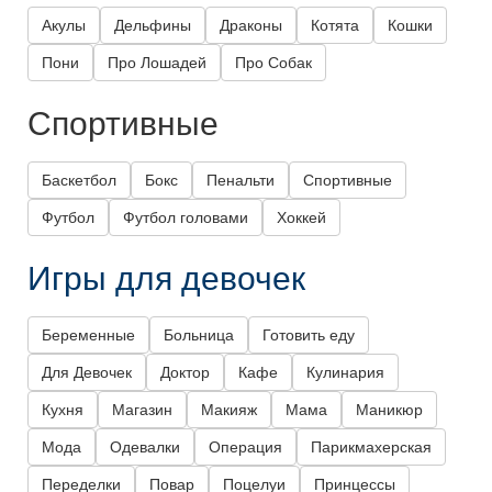
Акулы
Дельфины
Драконы
Котята
Кошки
Пони
Про Лошадей
Про Собак
Спортивные
Баскетбол
Бокс
Пенальти
Спортивные
Футбол
Футбол головами
Хоккей
Игры для девочек
Беременные
Больница
Готовить еду
Для Девочек
Доктор
Кафе
Кулинария
Кухня
Магазин
Макияж
Мама
Маникюр
Мода
Одевалки
Операция
Парикмахерская
Переделки
Повар
Поцелуи
Принцессы