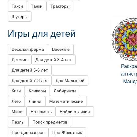
Такси
Танки
Тракторы
Шутеры
Игры для детей
Веселая ферма
Веселые
Детские
Для детей 3-4 лет
Раскра
Для детей 5-6 лет
антист
Для детей 7-8 лет
Для Малышей
Манд
Кизи
Кликеры
Лабиринты
Лего
Линии
Математические
Мини
На память
Найди отличия
Пазлы
Поиск предметов
Про Динозавров
Про Животных