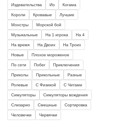
Издевательства
Ио
Когама
Короли
Кровавые
Лучшие
Монстры
Морской бой
Музыкальные
На 1 игрока
На 4
На время
На Двоих
На Троих
Новые
Плохое мороженое
По сети
Побег
Приключения
Приколы
Прикольные
Разные
Ролевые
С Физикой
С Читами
Симуляторы
Симуляторы вождения
Слизарио
Смешные
Сортировка
Человечки
Червячки