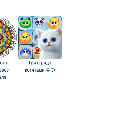
ска-
Три в ряд с
ресс
котятами 💎🐱
ала