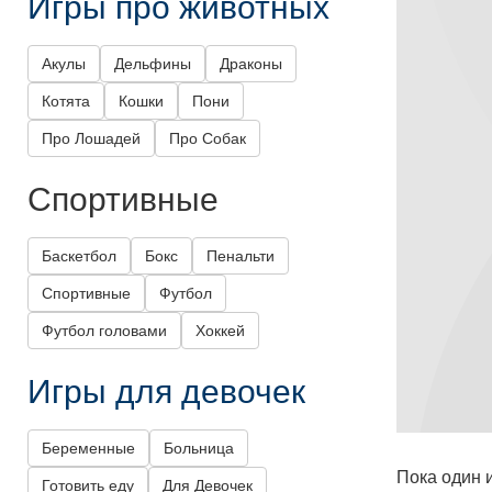
Игры про животных
Акулы
Дельфины
Драконы
Котята
Кошки
Пони
Про Лошадей
Про Собак
Спортивные
Баскетбол
Бокс
Пенальти
Спортивные
Футбол
Футбол головами
Хоккей
Игры для девочек
Беременные
Больница
Пока один 
Готовить еду
Для Девочек