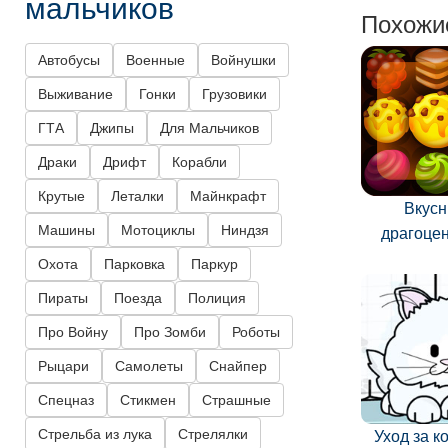
мальчиков
Похожи
Автобусы
Военные
Войнушки
Выживание
Гонки
Грузовики
ГТА
Джипы
Для Мальчиков
Драки
Дрифт
Корабли
Крутые
Леталки
Майнкрафт
Вкус
Машины
Мотоциклы
Ниндзя
драгоце
Охота
Парковка
Паркур
Пираты
Поезда
Полиция
Про Войну
Про Зомби
Роботы
Рыцари
Самолеты
Снайпер
Спецназ
Стикмен
Страшные
Стрельба из лука
Стрелялки
Уход за 