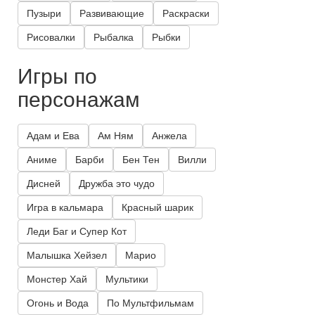
Пузыри
Развивающие
Раскраски
Рисовалки
Рыбалка
Рыбки
Игры по
персонажам
Адам и Ева
Ам Ням
Анжела
Аниме
Барби
Бен Тен
Вилли
Дисней
Дружба это чудо
Игра в кальмара
Красный шарик
Леди Баг и Супер Кот
Малышка Хейзел
Марио
Монстер Хай
Мультики
Огонь и Вода
По Мультфильмам