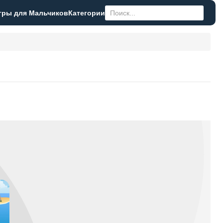
гры для Мальчиков
Категории