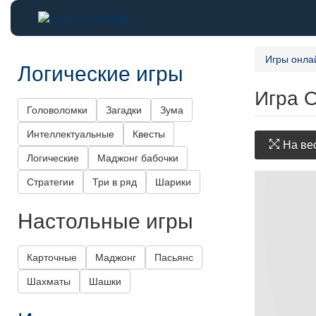
Игры онла
Логические игры
Игра 
Головоломки
Загадки
Зума
Интеллектуальные
Квесты
На вес
Логические
Маджонг бабочки
Стратегии
Три в ряд
Шарики
Настольные игры
Карточные
Маджонг
Пасьянс
Шахматы
Шашки