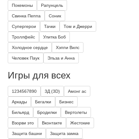
Покемоны
Рапунцель
Свинка Пеппа
Соник
Супергерои
Тачки
Том и Джерри
Троллфейс
Улитка Боб
Холодное сердце
Хэппи Вилс
Человек Паук
Эльза и Анна
Игры для всех
1234567890
3Д (3D)
Амонг ас
Аркады
Бегалки
Бизнес
Бильярд
Бродилки
Вертолеты
Взорви это
Вконтакте
Жестокие
Защита башни
Защита замка