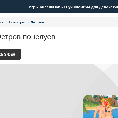
Игры онлайн
Новые
Лучшие
Игры для Девочек
И
йн
→
Все игры
→
Детские
Остров поцелуев
ь экран