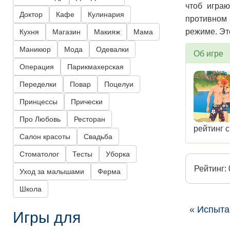
чтоб играю
Доктор
Кафе
Кулинария
противном 
режиме. Эт
Кухня
Магазин
Макияж
Мама
Маникюр
Мода
Одевалки
Об игре
Операция
Парикмахерская
Переделки
Повар
Поцелуи
Принцессы
Прически
Про Любовь
Ресторан
рейтинг с
Салон красоты
Свадьба
Стоматолог
Тесты
Уборка
Рейтинг: 
Уход за малышами
Ферма
Школа
« Испыта
Игры для