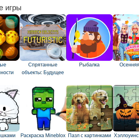
е игры
ные
Спрятанные
Рыбалка
Осенняя
нности
объекты: Будущее
кошками
Раскраска Mineblox
Пазл с картинками
Хэллоуинс