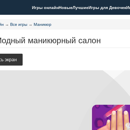
Игры онлайн
Новые
Лучшие
Игры для Девочек
И
йн
→
Все игры
→
Маникюр
Модный маникюрный салон
ь экран