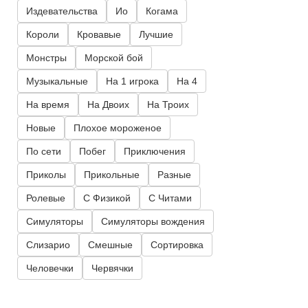
Издевательства
Ио
Когама
Короли
Кровавые
Лучшие
Монстры
Морской бой
Музыкальные
На 1 игрока
На 4
На время
На Двоих
На Троих
Новые
Плохое мороженое
По сети
Побег
Приключения
Приколы
Прикольные
Разные
Ролевые
С Физикой
С Читами
Симуляторы
Симуляторы вождения
Слизарио
Смешные
Сортировка
Человечки
Червячки