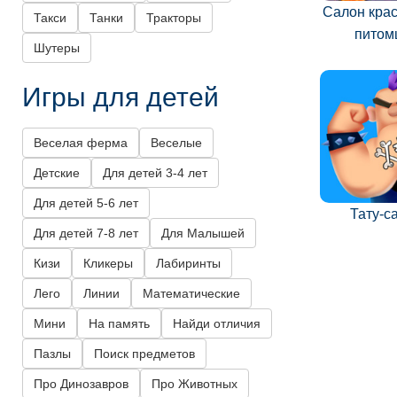
Салон кра
Такси
Танки
Тракторы
питом
Шутеры
Игры для детей
Веселая ферма
Веселые
Детские
Для детей 3-4 лет
Для детей 5-6 лет
Тату-с
Для детей 7-8 лет
Для Малышей
Кизи
Кликеры
Лабиринты
Лего
Линии
Математические
Мини
На память
Найди отличия
Пазлы
Поиск предметов
Про Динозавров
Про Животных