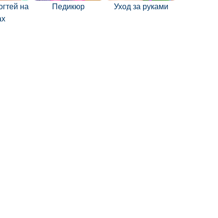
огтей на
Педикюр
Уход за руками
ах