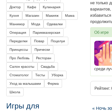
не только 
Доктор
Кафе
Кулинария
вариантов
избавиться
Кухня
Магазин
Макияж
Мама
продолжить
Маникюр
Мода
Одевалки
Об игре
Операция
Парикмахерская
Переделки
Повар
Поцелуи
Принцессы
Прически
Про Любовь
Ресторан
Салон красоты
Свадьба
среди лу
Стоматолог
Тесты
Уборка
Уход за малышами
Ферма
Рейтинг: 
Школа
Игры для
« Ночь з