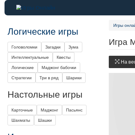
Игры онла
Логические игры
Игра 
Головоломки
Загадки
Зума
Интеллектуальные
Квесты
На вес
Логические
Маджонг бабочки
Стратегии
Три в ряд
Шарики
Настольные игры
Карточные
Маджонг
Пасьянс
Шахматы
Шашки