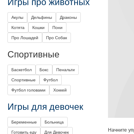
Игры про животных
Акулы
Дельфины
Драконы
Котята
Кошки
Пони
Про Лошадей
Про Собак
Спортивные
Баскетбол
Бокс
Пенальти
Спортивные
Футбол
Футбол головами
Хоккей
Игры для девочек
Беременные
Больница
Начните уп
Готовить еду
Для Девочек