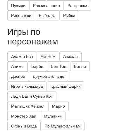
Пузыри
Развивающие
Раскраски
Рисовалки
Рыбалка
Рыбки
Игры по
персонажам
Адам и Ева
Ам Ням
Анжела
Аниме
Барби
Бен Тен
Вилли
Дисней
Дружба это чудо
Игра в кальмара
Красный шарик
Леди Баг и Супер Кот
Малышка Хейзел
Марио
Монстер Хай
Мультики
Огонь и Вода
По Мультфильмам