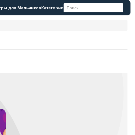
гры для Мальчиков
Категории