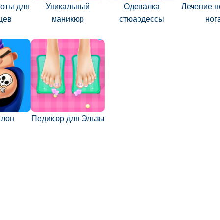
соты для
Уникальный
Одевалка
Лечение н
цев
маникюр
стюардессы
ног
алон
Педикюр для Эльзы