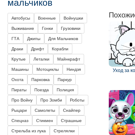
мальчиков
Похожи
Автобусы
Военные
Войнушки
Выживание
Гонки
Грузовики
ГТА
Джипы
Для Мальчиков
Драки
Дрифт
Корабли
Крутые
Леталки
Майнкрафт
Машины
Мотоциклы
Ниндзя
Уход за 
Охота
Парковка
Паркур
Пираты
Поезда
Полиция
Про Войну
Про Зомби
Роботы
Рыцари
Самолеты
Снайпер
Спецназ
Стикмен
Страшные
Стрельба из лука
Стрелялки