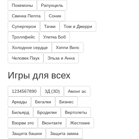
Покемоны
Рапунцель
Свинка Пеппа
Соник
Супергерои
Тачки
Том и Джерри
Троллфейс
Улитка Боб
Холодное сердце
Хэппи Вилс
Человек Паук
Эльза и Анна
Игры для всех
1234567890
3Д (3D)
Амонг ас
Аркады
Бегалки
Бизнес
Бильярд
Бродилки
Вертолеты
Взорви это
Вконтакте
Жестокие
Защита башни
Защита замка