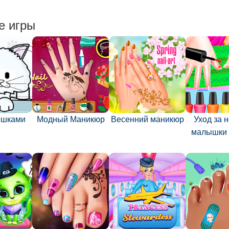
е игры
кошками
Модный Маникюр
Весенний маникюр
Уход за 
малышки 