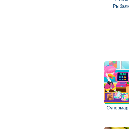
Рыбалк
Супермар