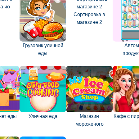
а ио
Сортировка в
магазине 2
Грузовик уличной
Автом
еды
продук
кет еды
Уличная еда
Магазин
Кафе с пи
мороженого