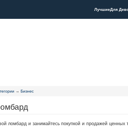
Лучшие
Для Дев
тегории
→
Бизнес
Ломбард
вой ломбард и занимайтесь покупкой и продажей ценных т