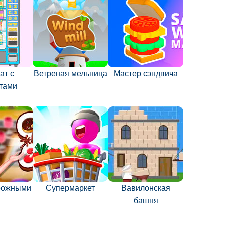
ат с
Ветреная мельница
Мастер сэндвича
тами
рожными
Супермаркет
Вавилонская
башня