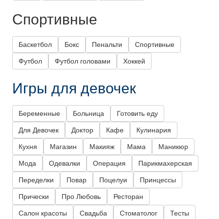
Спортивные
Баскетбол
Бокс
Пенальти
Спортивные
Футбол
Футбол головами
Хоккей
Игры для девочек
Беременные
Больница
Готовить еду
Для Девочек
Доктор
Кафе
Кулинария
Кухня
Магазин
Макияж
Мама
Маникюр
Мода
Одевалки
Операция
Парикмахерская
Переделки
Повар
Поцелуи
Принцессы
Прически
Про Любовь
Ресторан
Салон красоты
Свадьба
Стоматолог
Тесты