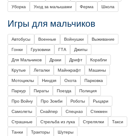
Уборка
Уход за малышами
Ферма
Школа
Игры для мальчиков
Автобусы
Военные
Войнушки
Выживание
Гонки
Грузовики
ГТА
Джипы
Для Мальчиков
Драки
Дрифт
Корабли
Крутые
Леталки
Майнкрафт
Машины
Мотоциклы
Ниндзя
Охота
Парковка
Паркур
Пираты
Поезда
Полиция
Про Войну
Про Зомби
Роботы
Рыцари
Самолеты
Снайпер
Спецназ
Стикмен
Страшные
Стрельба из лука
Стрелялки
Такси
Танки
Тракторы
Шутеры