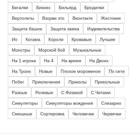
Бегалки
Бизнес
Бильярд
Бродилки
Вертолеты
Взорви это
Вконтакте
Жестокие
Защита башни
Защита замка
Издевательства
Ио
Когама
Короли
Кровавые
Лучшие
Монстры
Морской бой
Музыкальные
На 1 игрока
На 4
На время
На Двоих
На Троих
Новые
Плохое мороженое
По сети
Побег
Приключения
Приколы
Прикольные
Разные
Ролевые
С Физикой
С Читами
Симуляторы
Симуляторы вождения
Слизарио
Смешные
Сортировка
Человечки
Червячки