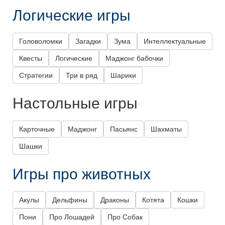
Логические игры
Головоломки
Загадки
Зума
Интеллектуальные
Квесты
Логические
Маджонг бабочки
Стратегии
Три в ряд
Шарики
Настольные игры
Карточные
Маджонг
Пасьянс
Шахматы
Шашки
Игры про животных
Акулы
Дельфины
Драконы
Котята
Кошки
Пони
Про Лошадей
Про Собак