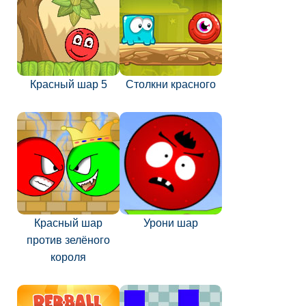
Красный шар 5
Столкни красного
Красный шар
Урони шар
против зелёного
короля