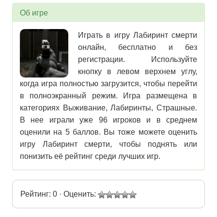
Об игре
Играть в игру Лабиринт смерти
онлайн, бесплатно и без
регистрации. Используйте
кнопку в левом верхнем углу,
когда игра полностью загрузится, чтобы перейти
в полноэкранный режим. Игра размещена в
категориях Выживание, Лабиринты, Страшные.
В нее играли уже 96 игроков и в среднем
оценили на 5 баллов. Вы тоже можете оценить
игру Лабиринт смерти, чтобы поднять или
понизить её рейтинг среди лучших игр.
Рейтинг: 0 · Оценить: