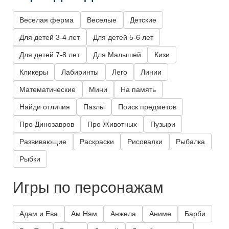
Веселая ферма
Веселые
Детские
Для детей 3-4 лет
Для детей 5-6 лет
Для детей 7-8 лет
Для Малышей
Кизи
Кликеры
Лабиринты
Лего
Линии
Математические
Мини
На память
Найди отличия
Пазлы
Поиск предметов
Про Динозавров
Про Животных
Пузыри
Развивающие
Раскраски
Рисовалки
Рыбалка
Рыбки
Игры по персонажам
Адам и Ева
Ам Ням
Анжела
Аниме
Барби