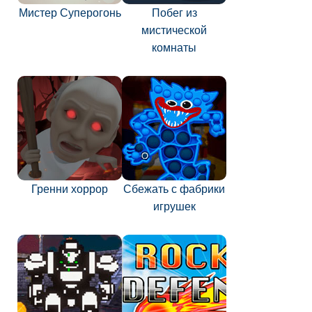
Мистер Суперогонь
Побег из
мистической
комнаты
Гренни хоррор
Сбежать с фабрики
игрушек