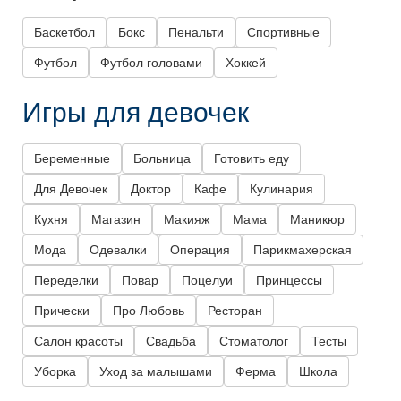
Баскетбол
Бокс
Пенальти
Спортивные
Футбол
Футбол головами
Хоккей
Игры для девочек
Беременные
Больница
Готовить еду
Для Девочек
Доктор
Кафе
Кулинария
Кухня
Магазин
Макияж
Мама
Маникюр
Мода
Одевалки
Операция
Парикмахерская
Переделки
Повар
Поцелуи
Принцессы
Прически
Про Любовь
Ресторан
Салон красоты
Свадьба
Стоматолог
Тесты
Уборка
Уход за малышами
Ферма
Школа