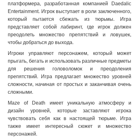
платформера, разработанная компанией Daedalic
Entertainment. Игрок выступает в роли заключенного,
который пытается сбежать из тюрьмы. Игра
представляет собой лабиринт, где игрок должен
преодолеть множество препятствий и ловушек,
чтобы добраться до выхода.
Игроки управляют персонажем, который может
прыгать, бегать и использовать различные предметы
для решения головоломок и преодоления
препятствий. Игра предлагает множество уровней
сложности, начиная от простых и заканчивая очень
сложными.
Maze of Death имеет уникальную атмосферу и
дизайн уровней, которые заставляют игрока
чувствовать себя как в настоящей тюрьме. Игра
также имеет интересный сюжет и множество
персонажей.