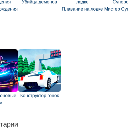
Убийца демонов
хождения
Плавание на лодке
Мистер Су
еоновые
Конструктор гонок
и
тарии