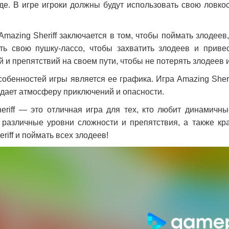
де. В игре игроки должны будут использовать свою ловко
Amazing Sheriff заключается в том, чтобы поймать злодеев
ть свою пушку-лассо, чтобы захватить злодеев и привес
 и препятствий на своем пути, чтобы не потерять злодеев и
собенностей игры является ее графика. Игра Amazing Sheri
здает атмосферу приключений и опасности.
eriff — это отличная игра для тех, кто любит динамичн
 различные уровни сложности и препятствия, а также к
riff и поймать всех злодеев!