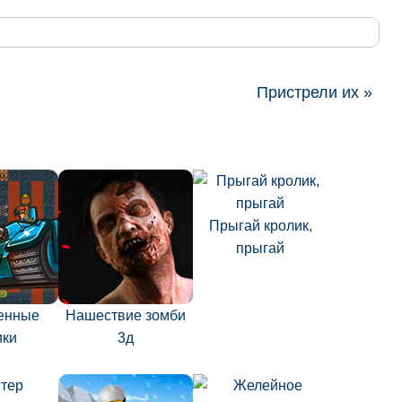
Пристрели их »
Прыгай кролик,
прыгай
енные
Нашествие зомби
ики
3д