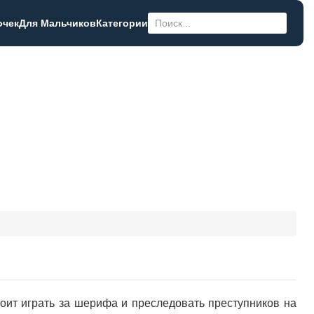
очек
Для Мальчиков
Категории
стоит играть за шерифа и преследовать преступников на