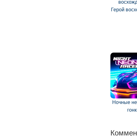
Герой вос
Ночные н
гонк
Коммен