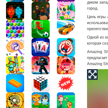
диком запа
город.
Цель игры 
использова
препятствий
Одной из о
которая со
Amazing Sh
предлагает
Amazing She