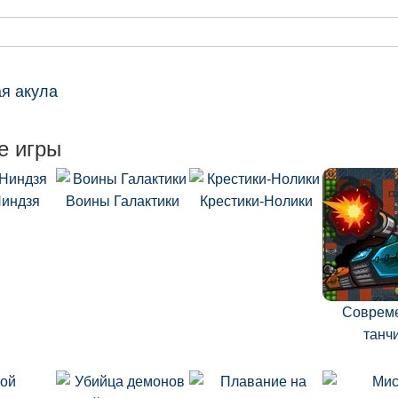
я акула
е игры
Ниндзя
Воины Галактики
Крестики-Нолики
Соврем
танч