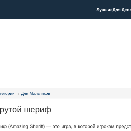
Лучшие
Для Дев
тегории
→
Для Мальчиков
Крутой шериф
иф (Amazing Sheriff) — это игра, в которой игрокам пред