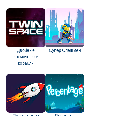
Двойные
Супер Слешмен
космические
корабли
Полёт ракеты
Проценты