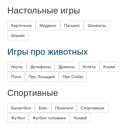
Настольные игры
Карточные
Маджонг
Пасьянс
Шахматы
Шашки
Игры про животных
Акулы
Дельфины
Драконы
Котята
Кошки
Пони
Про Лошадей
Про Собак
Спортивные
Баскетбол
Бокс
Пенальти
Спортивные
Футбол
Футбол головами
Хоккей