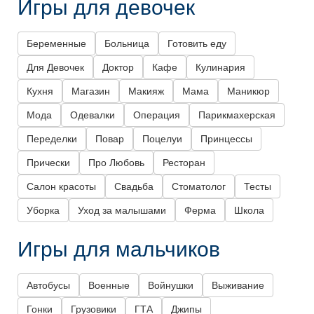
Игры для девочек
Беременные
Больница
Готовить еду
Для Девочек
Доктор
Кафе
Кулинария
Кухня
Магазин
Макияж
Мама
Маникюр
Мода
Одевалки
Операция
Парикмахерская
Переделки
Повар
Поцелуи
Принцессы
Прически
Про Любовь
Ресторан
Салон красоты
Свадьба
Стоматолог
Тесты
Уборка
Уход за малышами
Ферма
Школа
Игры для мальчиков
Автобусы
Военные
Войнушки
Выживание
Гонки
Грузовики
ГТА
Джипы