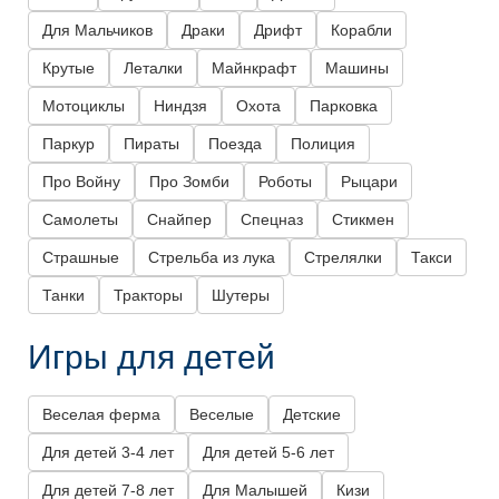
Для Мальчиков
Драки
Дрифт
Корабли
Крутые
Леталки
Майнкрафт
Машины
Мотоциклы
Ниндзя
Охота
Парковка
Паркур
Пираты
Поезда
Полиция
Про Войну
Про Зомби
Роботы
Рыцари
Самолеты
Снайпер
Спецназ
Стикмен
Страшные
Стрельба из лука
Стрелялки
Такси
Танки
Тракторы
Шутеры
Игры для детей
Веселая ферма
Веселые
Детские
Для детей 3-4 лет
Для детей 5-6 лет
Для детей 7-8 лет
Для Малышей
Кизи