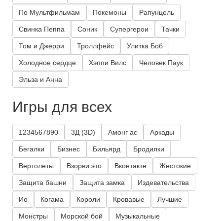
По Мультфильмам
Покемоны
Рапунцель
Свинка Пеппа
Соник
Супергерои
Тачки
Том и Джерри
Троллфейс
Улитка Боб
Холодное сердце
Хэппи Вилс
Человек Паук
Эльза и Анна
Игры для всех
1234567890
3Д (3D)
Амонг ас
Аркады
Бегалки
Бизнес
Бильярд
Бродилки
Вертолеты
Взорви это
Вконтакте
Жестокие
Защита башни
Защита замка
Издевательства
Ио
Когама
Короли
Кровавые
Лучшие
Монстры
Морской бой
Музыкальные