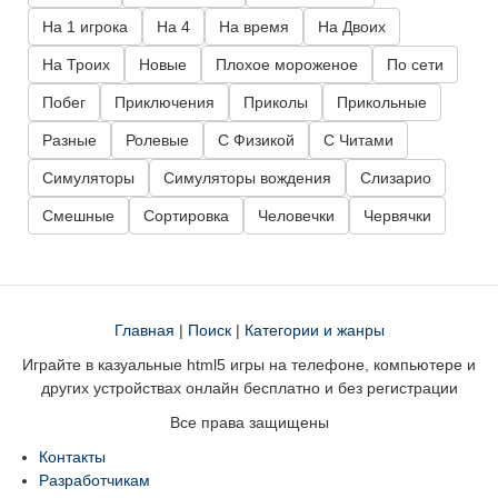
На 1 игрока
На 4
На время
На Двоих
На Троих
Новые
Плохое мороженое
По сети
Побег
Приключения
Приколы
Прикольные
Разные
Ролевые
С Физикой
С Читами
Симуляторы
Симуляторы вождения
Слизарио
Смешные
Сортировка
Человечки
Червячки
Главная
|
Поиск
|
Категории и жанры
Играйте в казуальные html5 игры на телефоне, компьютере и
других устройствах онлайн бесплатно и без регистрации
Все права защищены
Контакты
Разработчикам