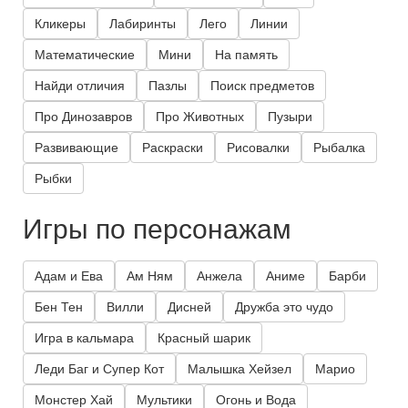
Кликеры
Лабиринты
Лего
Линии
Математические
Мини
На память
Найди отличия
Пазлы
Поиск предметов
Про Динозавров
Про Животных
Пузыри
Развивающие
Раскраски
Рисовалки
Рыбалка
Рыбки
Игры по персонажам
Адам и Ева
Ам Ням
Анжела
Аниме
Барби
Бен Тен
Вилли
Дисней
Дружба это чудо
Игра в кальмара
Красный шарик
Леди Баг и Супер Кот
Малышка Хейзел
Марио
Монстер Хай
Мультики
Огонь и Вода