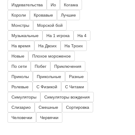
Издевательства
Ио
Когама
Короли
Кровавые
Лучшие
Монстры
Морской бой
Музыкальные
На 1 игрока
На 4
На время
На Двоих
На Троих
Новые
Плохое мороженое
По сети
Побег
Приключения
Приколы
Прикольные
Разные
Ролевые
С Физикой
С Читами
Симуляторы
Симуляторы вождения
Слизарио
Смешные
Сортировка
Человечки
Червячки