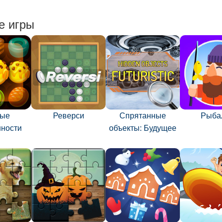
е игры
ные
Реверси
Спрятанные
Рыба
нности
объекты: Будущее