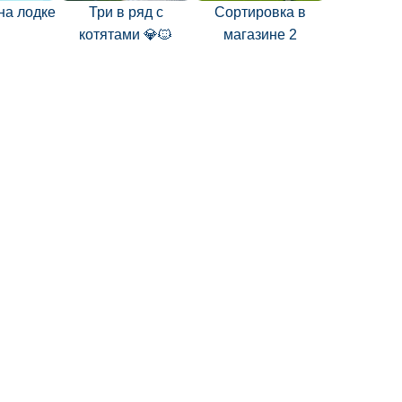
на лодке
Три в ряд с
Сортировка в
котятами 💎🐱
магазине 2