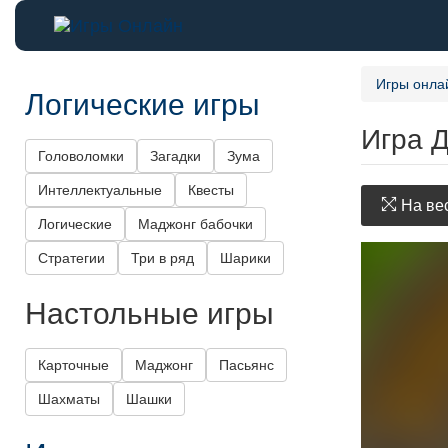
Игры онла
Логические игры
Игра Д
Головоломки
Загадки
Зума
Интеллектуальные
Квесты
На вес
Логические
Маджонг бабочки
Стратегии
Три в ряд
Шарики
Настольные игры
Карточные
Маджонг
Пасьянс
Шахматы
Шашки