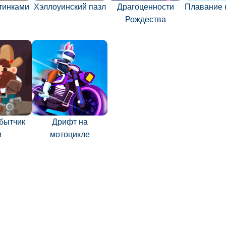
ртинками
Хэллоуинский пазл
Драгоценности
Плавание 
Рождества
бытчик
Дрифт на
м
мотоцикле