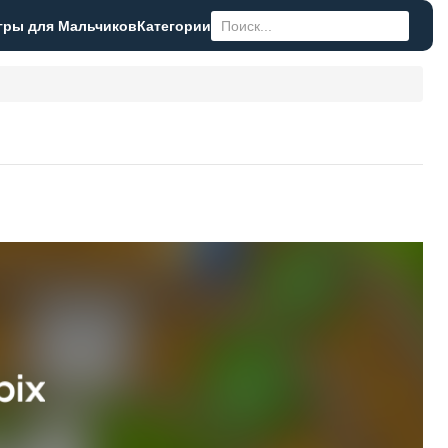
гры для Мальчиков
Категории