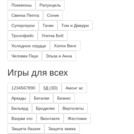
Покемоны
Рапунцель
Свинка Пеппа
Соник
Супергерои
Тачки
Том и Джерри
Троллфейс
Улитка Боб
Холодное сердце
Хэппи Вилс
Человек Паук
Эльза и Анна
Игры для всех
1234567890
3Д (3D)
Амонг ас
Аркады
Бегалки
Бизнес
Бильярд
Бродилки
Вертолеты
Взорви это
Вконтакте
Жестокие
Защита башни
Защита замка