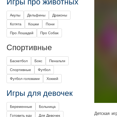
Игры про животных
Акулы
Дельфины
Драконы
Котята
Кошки
Пони
Про Лошадей
Про Собак
Спортивные
Баскетбол
Бокс
Пенальти
Спортивные
Футбол
Футбол головами
Хоккей
Игры для девочек
Беременные
Больница
Детская иг
Готовить еду
Для Девочек