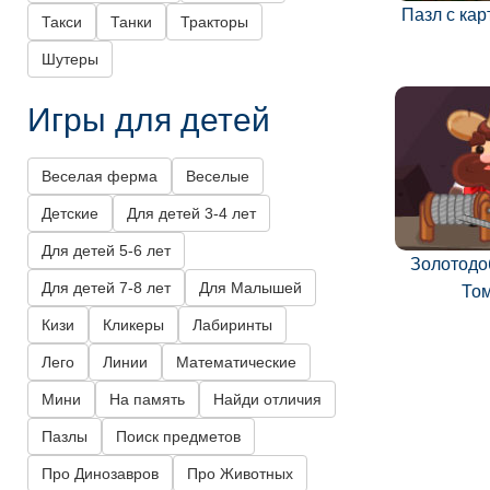
Пазл с ка
Такси
Танки
Тракторы
Шутеры
Игры для детей
Веселая ферма
Веселые
Детские
Для детей 3-4 лет
Для детей 5-6 лет
Золотодо
Для детей 7-8 лет
Для Малышей
То
Кизи
Кликеры
Лабиринты
Лего
Линии
Математические
Мини
На память
Найди отличия
Пазлы
Поиск предметов
Про Динозавров
Про Животных