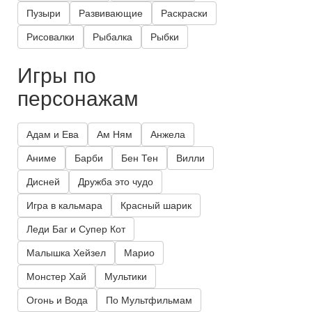
Пузыри
Развивающие
Раскраски
Рисовалки
Рыбалка
Рыбки
Игры по
персонажам
Адам и Ева
Ам Ням
Анжела
Аниме
Барби
Бен Тен
Вилли
Дисней
Дружба это чудо
Игра в кальмара
Красный шарик
Леди Баг и Супер Кот
Малышка Хейзел
Марио
Монстер Хай
Мультики
Огонь и Вода
По Мультфильмам