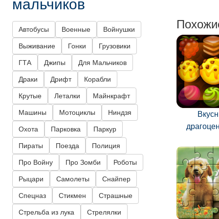
мальчиков
Похожи
Автобусы
Военные
Войнушки
Выживание
Гонки
Грузовики
ГТА
Джипы
Для Мальчиков
Драки
Дрифт
Корабли
Крутые
Леталки
Майнкрафт
Машины
Мотоциклы
Ниндзя
Вкус
драгоце
Охота
Парковка
Паркур
Пираты
Поезда
Полиция
Про Войну
Про Зомби
Роботы
Рыцари
Самолеты
Снайпер
Спецназ
Стикмен
Страшные
Стрельба из лука
Стрелялки