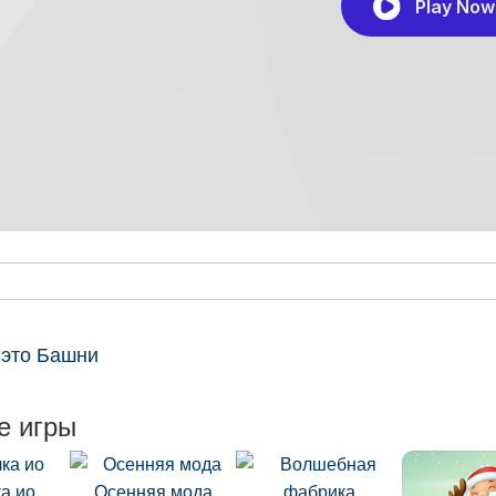
 это Башни
е игры
а ио
Осенняя мода