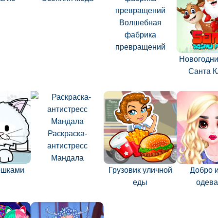
Волшебная
фабрика
превращений
Новогодни
Санта К
Раскраска-
антистресс
Мандала
кошками
Грузовик уличной
Добро и
еды
одева