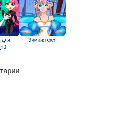
 для
Зимняя фея
дей
тарии