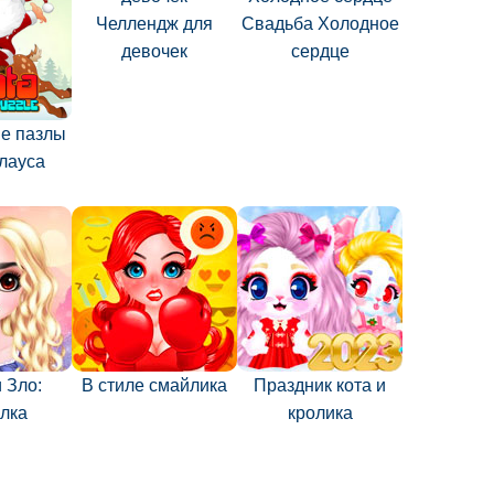
Челлендж для
Свадьба Холодное
девочек
сердце
е пазлы
лауса
 Зло:
В стиле смайлика
Праздник кота и
лка
кролика