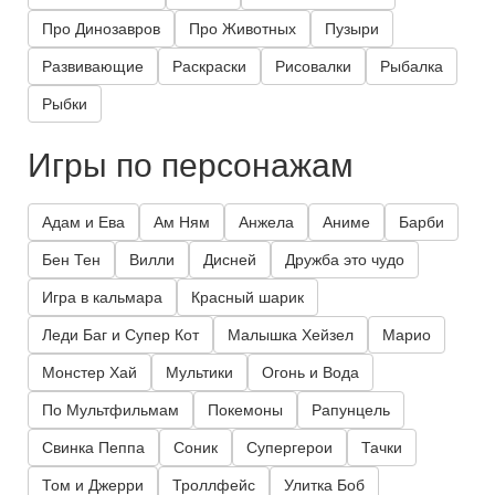
Про Динозавров
Про Животных
Пузыри
Развивающие
Раскраски
Рисовалки
Рыбалка
Рыбки
Игры по персонажам
Адам и Ева
Ам Ням
Анжела
Аниме
Барби
Бен Тен
Вилли
Дисней
Дружба это чудо
Игра в кальмара
Красный шарик
Леди Баг и Супер Кот
Малышка Хейзел
Марио
Монстер Хай
Мультики
Огонь и Вода
По Мультфильмам
Покемоны
Рапунцель
Свинка Пеппа
Соник
Супергерои
Тачки
Том и Джерри
Троллфейс
Улитка Боб