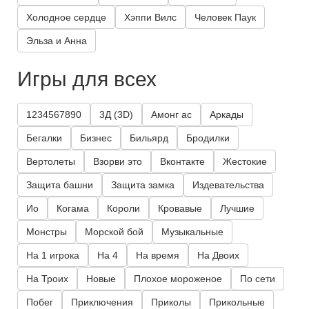
Холодное сердце
Хэппи Вилс
Человек Паук
Эльза и Анна
Игры для всех
1234567890
3Д (3D)
Амонг ас
Аркады
Бегалки
Бизнес
Бильярд
Бродилки
Вертолеты
Взорви это
Вконтакте
Жестокие
Защита башни
Защита замка
Издевательства
Ио
Когама
Короли
Кровавые
Лучшие
Монстры
Морской бой
Музыкальные
На 1 игрока
На 4
На время
На Двоих
На Троих
Новые
Плохое мороженое
По сети
Побег
Приключения
Приколы
Прикольные