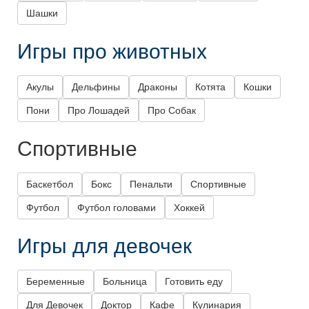
Шашки
Игры про животных
Акулы
Дельфины
Драконы
Котята
Кошки
Пони
Про Лошадей
Про Собак
Спортивные
Баскетбол
Бокс
Пенальти
Спортивные
Футбол
Футбол головами
Хоккей
Игры для девочек
Беременные
Больница
Готовить еду
Для Девочек
Доктор
Кафе
Кулинария