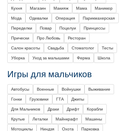
Кухня
Магазин
Макияж
Мама
Маникюр
Мода
Одевалки
Операция
Парикмахерская
Переделки
Повар
Поцелуи
Принцессы
Прически
Про Любовь
Ресторан
Салон красоты
Свадьба
Стоматолог
Тесты
Уборка
Уход за малышами
Ферма
Школа
Игры для мальчиков
Автобусы
Военные
Войнушки
Выживание
Гонки
Грузовики
ГТА
Джипы
Для Мальчиков
Драки
Дрифт
Корабли
Крутые
Леталки
Майнкрафт
Машины
Мотоциклы
Ниндзя
Охота
Парковка