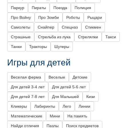
Паркур
Пираты
Поезда
Полиция
Про Войну
Про Зомби
Роботы
Рыцари
Самолеты
Снайпер
Спецназ
Стикмен
Страшные
Стрельба из лука
Стрелялки
Такси
Танки
Тракторы
Шутеры
Игры для детей
Веселая ферма
Веселые
Детские
Для детей 3-4 лет
Для детей 5-6 лет
Для детей 7-8 лет
Для Малышей
Кизи
Кликеры
Лабиринты
Лего
Линии
Математические
Мини
На память
Найди отличия
Пазлы
Поиск предметов