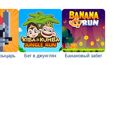
рыцарь
Бег в джунглях
Банановый забег