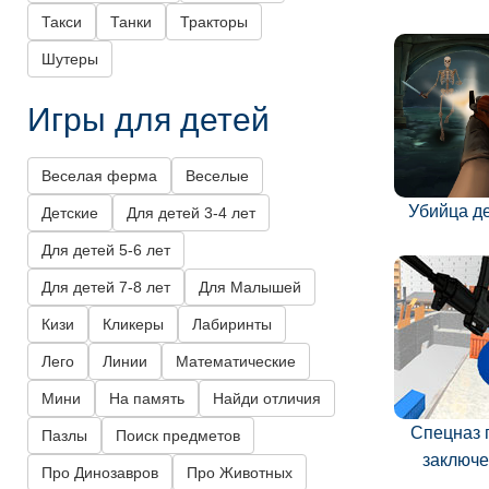
Такси
Танки
Тракторы
Шутеры
Игры для детей
Веселая ферма
Веселые
Убийца д
Детские
Для детей 3-4 лет
Для детей 5-6 лет
Для детей 7-8 лет
Для Малышей
Кизи
Кликеры
Лабиринты
Лего
Линии
Математические
Мини
На память
Найди отличия
Спецназ 
Пазлы
Поиск предметов
заключ
Про Динозавров
Про Животных