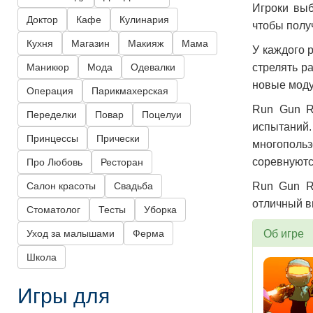
Игроки выб
Доктор
Кафе
Кулинария
чтобы получ
Кухня
Магазин
Макияж
Мама
У каждого 
Маникюр
Мода
Одевалки
стрелять р
новые моду
Операция
Парикмахерская
Run Gun R
Переделки
Повар
Поцелуи
испытани
Принцессы
Прически
многопольз
соревнуютс
Про Любовь
Ресторан
Салон красоты
Свадьба
Run Gun R
отличный в
Стоматолог
Тесты
Уборка
Об игре
Уход за малышами
Ферма
Школа
Игры для