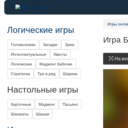
Игры онла
Логические игры
Игра Б
Головоломки
Загадки
Зума
Интеллектуальные
Квесты
На вес
Логические
Маджонг бабочки
Стратегии
Три в ряд
Шарики
Настольные игры
Карточные
Маджонг
Пасьянс
Шахматы
Шашки