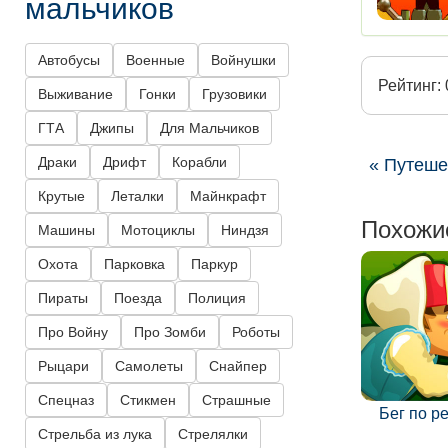
мальчиков
Автобусы
Военные
Войнушки
Рейтинг: 
Выживание
Гонки
Грузовики
ГТА
Джипы
Для Мальчиков
Драки
Дрифт
Корабли
« Путеше
Крутые
Леталки
Майнкрафт
Похожи
Машины
Мотоциклы
Ниндзя
Охота
Парковка
Паркур
Пираты
Поезда
Полиция
Про Войну
Про Зомби
Роботы
Рыцари
Самолеты
Снайпер
Спецназ
Стикмен
Страшные
Бег по р
Стрельба из лука
Стрелялки