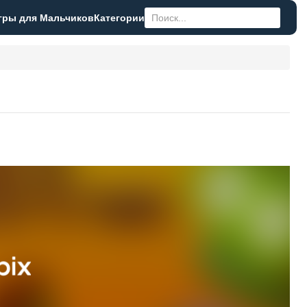
гры для Мальчиков
Категории