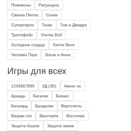
Покемоны
Рапунцель
Свинка Пеппа
Соник
Супергерои
Тачки
Том и Джерри
Троллфейс
Улитка Боб
Холодное сердце
Хэппи Вилс
Человек Паук
Эльза и Анна
Игры для всех
1234567890
3Д (3D)
Амонг ас
Аркады
Бегалки
Бизнес
Бильярд
Бродилки
Вертолеты
Взорви это
Вконтакте
Жестокие
Защита башни
Защита замка