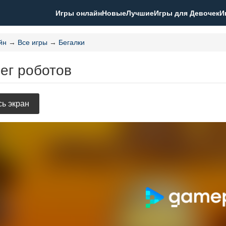
Игры онлайн
Новые
Лучшие
Игры для Девочек
И
йн
→
Все игры
→
Бегалки
ег роботов
ь экран