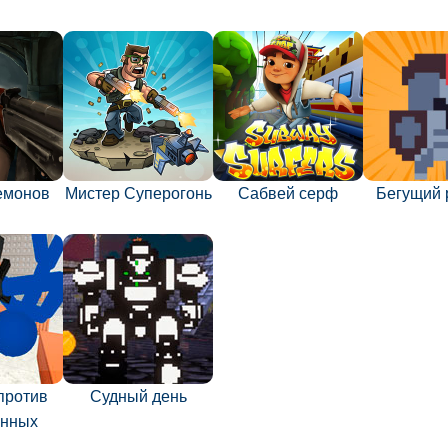
емонов
Мистер Суперогонь
Сабвей серф
Бегущий 
против
Судный день
енных