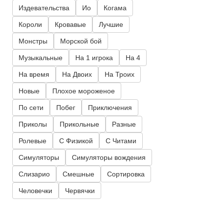
Издевательства
Ио
Когама
Короли
Кровавые
Лучшие
Монстры
Морской бой
Музыкальные
На 1 игрока
На 4
На время
На Двоих
На Троих
Новые
Плохое мороженое
По сети
Побег
Приключения
Приколы
Прикольные
Разные
Ролевые
С Физикой
С Читами
Симуляторы
Симуляторы вождения
Слизарио
Смешные
Сортировка
Человечки
Червячки