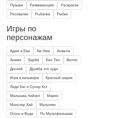
Пузыри
Развивающие
Раскраски
Рисовалки
Рыбалка
Рыбки
Игры по
персонажам
Адам и Ева
Ам Ням
Анжела
Аниме
Барби
Бен Тен
Вилли
Дисней
Дружба это чудо
Игра в кальмара
Красный шарик
Леди Баг и Супер Кот
Малышка Хейзел
Марио
Монстер Хай
Мультики
Огонь и Вода
По Мультфильмам