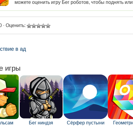
можете оценить игру Бег роботов, чтобы поднять или
0 · Оценить:
ствие в ад
е игры
ельсам
Бег ниндзя
Сёрфер пустыни
Геометр